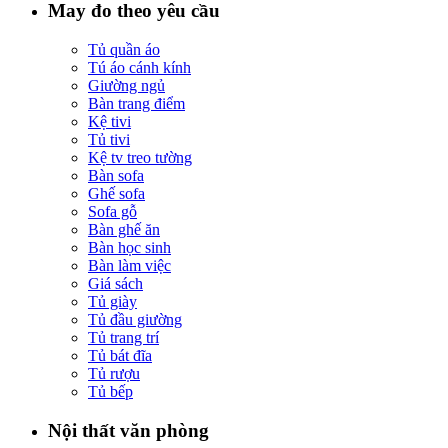
May đo theo yêu cầu
Tủ quần áo
Tú áo cánh kính
Giường ngủ
Bàn trang điểm
Kệ tivi
Tủ tivi
Kệ tv treo tường
Bàn sofa
Ghế sofa
Sofa gỗ
Bàn ghế ăn
Bàn học sinh
Bàn làm việc
Giá sách
Tủ giày
Tủ đầu giường
Tủ trang trí
Tủ bát đĩa
Tủ rượu
Tủ bếp
Nội thất văn phòng