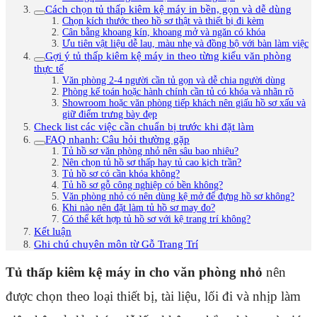
Cách chọn tủ thấp kiêm kệ máy in bền, gọn và dễ dùng
Chọn kích thước theo hồ sơ thật và thiết bị đi kèm
Cân bằng khoang kín, khoang mở và ngăn có khóa
Ưu tiên vật liệu dễ lau, màu nhẹ và đồng bộ với bàn làm việc
Gợi ý tủ thấp kiêm kệ máy in theo từng kiểu văn phòng
thực tế
Văn phòng 2-4 người cần tủ gọn và dễ chia người dùng
Phòng kế toán hoặc hành chính cần tủ có khóa và nhãn rõ
Showroom hoặc văn phòng tiếp khách nên giấu hồ sơ xấu và
giữ điểm trưng bày đẹp
Check list các việc cần chuẩn bị trước khi đặt làm
FAQ nhanh: Câu hỏi thường gặp
Tủ hồ sơ văn phòng nhỏ nên sâu bao nhiêu?
Nên chọn tủ hồ sơ thấp hay tủ cao kịch trần?
Tủ hồ sơ có cần khóa không?
Tủ hồ sơ gỗ công nghiệp có bền không?
Văn phòng nhỏ có nên dùng kệ mở để đựng hồ sơ không?
Khi nào nên đặt làm tủ hồ sơ may đo?
Có thể kết hợp tủ hồ sơ với kệ trang trí không?
Kết luận
Ghi chú chuyên môn từ Gỗ Trang Trí
Tủ thấp kiêm kệ máy in cho văn phòng nhỏ
nên
được chọn theo loại thiết bị, tài liệu, lối đi và nhịp làm