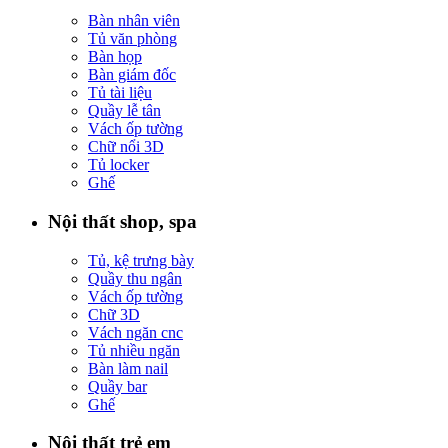
Bàn nhân viên
Tủ văn phòng
Bàn họp
Bàn giám đốc
Tủ tài liệu
Quầy lễ tân
Vách ốp tường
Chữ nổi 3D
Tủ locker
Ghế
Nội thất shop, spa
Tủ, kệ trưng bày
Quầy thu ngân
Vách ốp tường
Chữ 3D
Vách ngăn cnc
Tủ nhiều ngăn
Bàn làm nail
Quầy bar
Ghế
Nội thất trẻ em