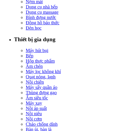
Nệm mát
Dụng cụ nhà bếp
Dụng cụ massage
Bình đựng nước
Đồng hồ báo thức
Đèn học
Thiết bị gia dụng
Máy hút bụi
Bếp
Hộp thực phẩm
Ấm chén
Máy lọc không khí
Quạt nóng, lạnh
Nồi chiên
Máy sấy quần áo
Thùng đựng gạo
Ấm siêu tốc
Máy xay
Nồi áp suất
Nồi niêu
Nồi cơm
Chảo chống dính
Bàn ủi, bàn là