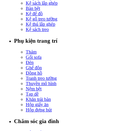
Kệ sách lắp ghép
Bàn bệt
Kệ để đồ
Kệ gỗ treo tường
Kệ thú lắp ghép
Kệ sách treo
Phụ kiện trang trí
Thảm
Gối sofa
Đèn
Ghế đôn
Đồng hồ
Tranh treo tường
Thuyền mô hình
Nệm bệt
Tạp dề
Khăn trải bàn
Hộp giấy ăn
Hộp đựng bút
Chăm sóc gia đình