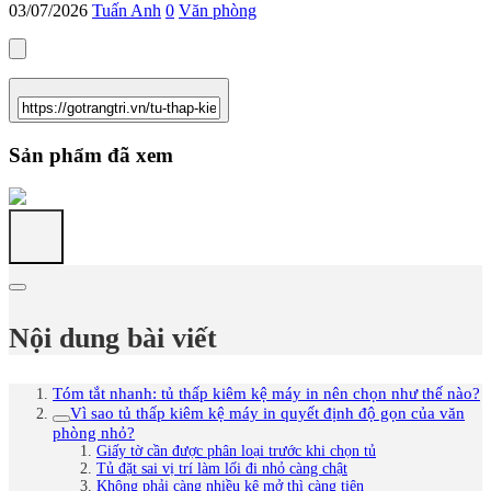
03/07/2026
Tuấn Anh
0
Văn phòng
Sản phẩm đã xem
Nội dung bài viết
Tóm tắt nhanh: tủ thấp kiêm kệ máy in nên chọn như thế nào?
Vì sao tủ thấp kiêm kệ máy in quyết định độ gọn của văn
phòng nhỏ?
Giấy tờ cần được phân loại trước khi chọn tủ
Tủ đặt sai vị trí làm lối đi nhỏ càng chật
Không phải càng nhiều kệ mở thì càng tiện