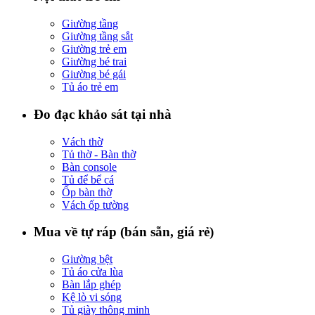
Giường tầng
Giường tầng sắt
Giường trẻ em
Giường bé trai
Giường bé gái
Tủ áo trẻ em
Đo đạc khảo sát tại nhà
Vách thờ
Tủ thờ - Bàn thờ
Bàn console
Tủ để bể cá
Ốp bàn thờ
Vách ốp tường
Mua về tự ráp (bán sẵn, giá rẻ)
Giường bệt
Tủ áo cửa lùa
Bàn lắp ghép
Kệ lò vi sóng
Tủ giày thông minh