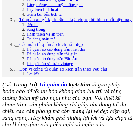
Tăng cường thẩm mỹ không gian
Tùy biến linh hoạt
Giảm bụi bẩn tích tụ
Tủ quần áo gỗ kịch trần – Lựa chọn phổ biến nhất hiện nay
Bền bỉ
Sang trọng
Thân thiện và an toàn
Đa dạng mẫu mã
Các mẫu tủ quần áo kịch trần đẹp
Tủ quần áo cao đụng trần hiện đại
Tủ quần áo đụng trần tối giản
Tủ quần áo đụng trần Bắc Âu
Tủ quần áo sát trần vintage
Đơn vị đóng tủ quần áo kịch trần theo yêu cầu
Lời kết
(Gỗ Trang Trí)
Tủ quần áo
kịch trần
là giải pháp
hoàn hảo để tối ưu hóa không gian lưu trữ và tăng
cường thẩm mỹ cho ngôi nhà của bạn. Với thiết kế
chạm trần, sản phẩm không chỉ giúp tận dụng tối đa
chiều cao căn phòng mà còn mang lại vẻ đẹp hiện đại,
sang trọng. Hãy khám phá những lợi ích và lựa chọn tủ
cho không gian sống tiện nghi và ngăn nắp.