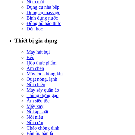
Nệm mát
Dụng cụ nhà bếp
Dụng cụ massage
Bình đựng nước
Đồng hồ báo thức
Đèn học
Thiết bị gia dụng
Máy hút bụi
Bếp
Hộp thực phẩm
Ấm chén
Máy lọc không khí
Quạt nóng, lạnh
Nồi chiên
Máy sấy quần áo
Thùng đựng gạo
Ấm siêu tốc
Máy xay
Nồi áp suất
Nồi niêu
Nồi cơm
Chảo chống dính
Bàn ủi, bàn là