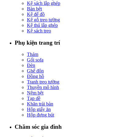
Kệ sách lắp ghép
Bàn bệt
Kệ để đồ
Kệ gỗ treo tường
Kệ thú lắp ghép
Kệ sách treo
Phụ kiện trang trí
Thảm
Gối sofa
Đèn
Ghế đôn
Đồng hồ
Tranh treo tường
Thuyền mô hình
Nệm bệt
Tạp dề
Khăn trải bàn
Hộp giấy ăn
Hộp đựng bút
Chăm sóc gia đình