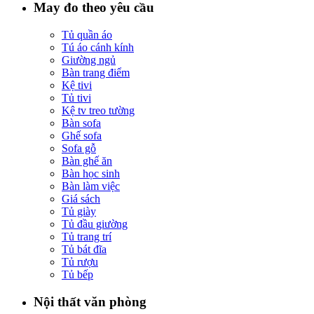
May đo theo yêu cầu
Tủ quần áo
Tú áo cánh kính
Giường ngủ
Bàn trang điểm
Kệ tivi
Tủ tivi
Kệ tv treo tường
Bàn sofa
Ghế sofa
Sofa gỗ
Bàn ghế ăn
Bàn học sinh
Bàn làm việc
Giá sách
Tủ giày
Tủ đầu giường
Tủ trang trí
Tủ bát đĩa
Tủ rượu
Tủ bếp
Nội thất văn phòng