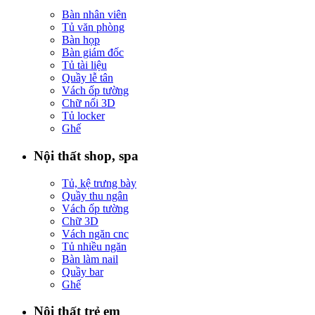
Bàn nhân viên
Tủ văn phòng
Bàn họp
Bàn giám đốc
Tủ tài liệu
Quầy lễ tân
Vách ốp tường
Chữ nổi 3D
Tủ locker
Ghế
Nội thất shop, spa
Tủ, kệ trưng bày
Quầy thu ngân
Vách ốp tường
Chữ 3D
Vách ngăn cnc
Tủ nhiều ngăn
Bàn làm nail
Quầy bar
Ghế
Nội thất trẻ em