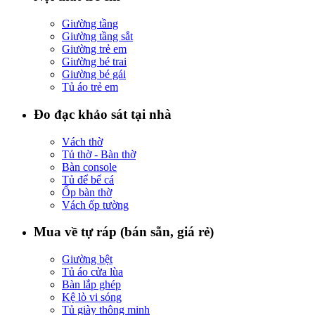
Giường tầng
Giường tầng sắt
Giường trẻ em
Giường bé trai
Giường bé gái
Tủ áo trẻ em
Đo đạc khảo sát tại nhà
Vách thờ
Tủ thờ - Bàn thờ
Bàn console
Tủ để bể cá
Ốp bàn thờ
Vách ốp tường
Mua về tự ráp (bán sẵn, giá rẻ)
Giường bệt
Tủ áo cửa lùa
Bàn lắp ghép
Kệ lò vi sóng
Tủ giày thông minh