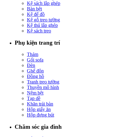
Kệ sách lắp ghép
Bàn bệt
Kệ để đồ
Kệ gỗ treo tường
Kệ thú lắp ghép
Kệ sách treo
Phụ kiện trang trí
Thảm
Gối sofa
Đèn
Ghế đôn
Đồng hồ
Tranh treo tường
Thuyền mô hình
Nệm bệt
Tạp dề
Khăn trải bàn
Hộp giấy ăn
Hộp đựng bút
Chăm sóc gia đình