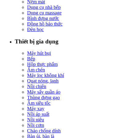
Nệm mát
Dụng cụ nhà bếp
Dụng cụ massage
Bình đựng nước
Đồng hồ báo thức
Đèn học
Thiết bị gia dụng
Máy hút bụi
Bếp
Hộp thực phẩm
Ấm chén
Máy lọc không khí
Quạt nóng, lạnh
Nồi chiên
Máy sấy quần áo
Thùng đựng gạo
Ấm siêu tốc
Máy xay
Nồi áp suất
Nồi niêu
Nồi cơm
Chảo chống dính
Bàn ủi, bàn là