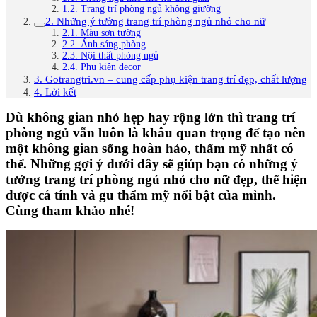
1.2. Trang trí phòng ngủ không giường
2. Những ý tưởng trang trí phòng ngủ nhỏ cho nữ
2.1. Màu sơn tường
2.2. Ánh sáng phòng
2.3. Nội thất phòng ngủ
2.4. Phụ kiện decor
3. Gotrangtri.vn – cung cấp phụ kiện trang trí đẹp, chất lượng
4. Lời kết
Dù không gian nhỏ hẹp hay rộng lớn thì trang trí
phòng ngủ vẫn luôn là khâu quan trọng để tạo nên
một không gian sống hoàn hảo, thẩm mỹ nhất có
thể. Những gợi ý dưới đây sẽ giúp bạn có những ý
tưởng trang trí phòng ngủ nhỏ cho nữ đẹp, thể hiện
được cá tính và gu thẩm mỹ nổi bật của mình.
Cùng tham khảo nhé!