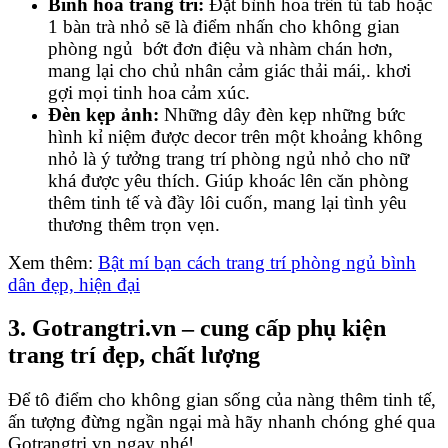
Bình hoa trang trí:
Đặt bình hoa trên tủ tab hoặc
1 bàn trà nhỏ sẽ là điểm nhấn cho không gian
phòng ngủ bớt đơn điệu và nhàm chán hơn,
mang lại cho chủ nhân cảm giác thải mái,. khơi
gợi mọi tinh hoa cảm xúc.
Đèn kẹp ảnh:
Những dây đèn kẹp những bức
hình kỉ niệm được decor trên một khoảng không
nhỏ là ý tưởng trang trí phòng ngủ nhỏ cho nữ
khá được yêu thích. Giúp khoác lên căn phòng
thêm tinh tế và đầy lôi cuốn, mang lại tình yêu
thương thêm trọn vẹn.
Xem thêm:
Bật mí bạn cách trang trí phòng ngủ bình
dân đẹp, hiện đại
3. Gotrangtri.vn – cung cấp phụ kiện
trang trí đẹp, chất lượng
Để tô điểm cho không gian sống của nàng thêm tinh tế,
ấn tượng đừng ngần ngại mà hãy nhanh chóng ghé qua
Gotrangtri.vn ngay nhé!