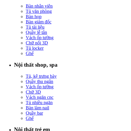
Bàn nhân viên
Tủ văn phòng
Bàn họp
Bàn giám đốc
Tủ tài liệu
Quầy lễ tân
Vách ốp tường
Chữ nổi 3D
Tủ locker
Ghế
Nội thất shop, spa
Tủ, kệ trưng bày
Quầy thu ngân
Vách ốp tường
Chữ 3D
Vách ngăn cnc
Tủ nhiều ngăn
Bàn làm nail
Quầy bar
Ghế
Nội thất trẻ em