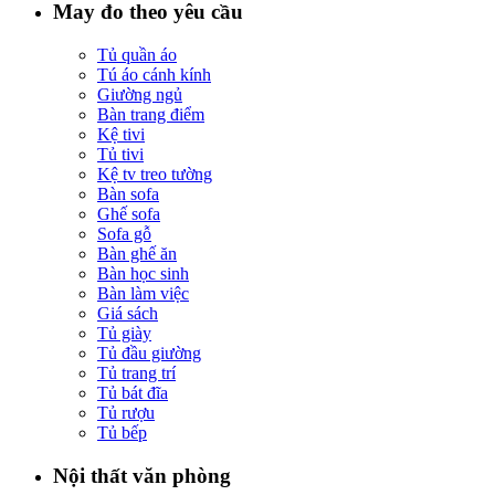
May đo theo yêu cầu
Tủ quần áo
Tú áo cánh kính
Giường ngủ
Bàn trang điểm
Kệ tivi
Tủ tivi
Kệ tv treo tường
Bàn sofa
Ghế sofa
Sofa gỗ
Bàn ghế ăn
Bàn học sinh
Bàn làm việc
Giá sách
Tủ giày
Tủ đầu giường
Tủ trang trí
Tủ bát đĩa
Tủ rượu
Tủ bếp
Nội thất văn phòng