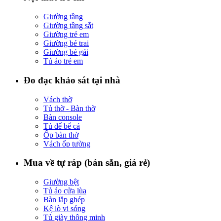
Giường tầng
Giường tầng sắt
Giường trẻ em
Giường bé trai
Giường bé gái
Tủ áo trẻ em
Đo đạc khảo sát tại nhà
Vách thờ
Tủ thờ - Bàn thờ
Bàn console
Tủ để bể cá
Ốp bàn thờ
Vách ốp tường
Mua về tự ráp (bán sẵn, giá rẻ)
Giường bệt
Tủ áo cửa lùa
Bàn lắp ghép
Kệ lò vi sóng
Tủ giày thông minh