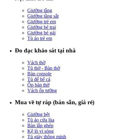
Giường tầng
Giường tầng sắt
Giường trẻ em
Giường bé trai
Giường bé gái
Tủ áo trẻ em
Đo đạc khảo sát tại nhà
Vách thờ
Tủ thờ - Bàn thờ
Bàn console
Tủ để bể cá
Ốp bàn thờ
Vách ốp tường
Mua về tự ráp (bán sẵn, giá rẻ)
Giường bệt
Tủ áo cửa lùa
Bàn lắp ghép
Kệ lò vi sóng
Tủ giày thông minh