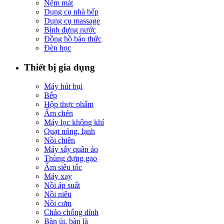
Nệm mát
Dụng cụ nhà bếp
Dụng cụ massage
Bình đựng nước
Đồng hồ báo thức
Đèn học
Thiết bị gia dụng
Máy hút bụi
Bếp
Hộp thực phẩm
Ấm chén
Máy lọc không khí
Quạt nóng, lạnh
Nồi chiên
Máy sấy quần áo
Thùng đựng gạo
Ấm siêu tốc
Máy xay
Nồi áp suất
Nồi niêu
Nồi cơm
Chảo chống dính
Bàn ủi, bàn là