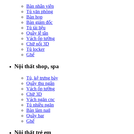
Bàn nhân viên
Tủ văn phòng
Bàn họp
Bàn giám đốc
Tủ tài liệu
Quầy lễ tân
Vách ốp tường
Chữ nổi 3D
Tủ locker
Ghế
Nội thất shop, spa
Tủ, kệ trưng bày
Quầy thu ngân
Vách ốp tường
Chữ 3D
Vách ngăn cnc
Tủ nhiều ngăn
Bàn làm nail
Quầy bar
Ghế
Nội thất trẻ em