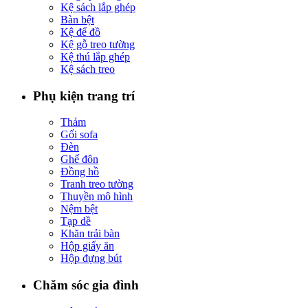
Kệ sách lắp ghép
Bàn bệt
Kệ để đồ
Kệ gỗ treo tường
Kệ thú lắp ghép
Kệ sách treo
Phụ kiện trang trí
Thảm
Gối sofa
Đèn
Ghế đôn
Đồng hồ
Tranh treo tường
Thuyền mô hình
Nệm bệt
Tạp dề
Khăn trải bàn
Hộp giấy ăn
Hộp đựng bút
Chăm sóc gia đình