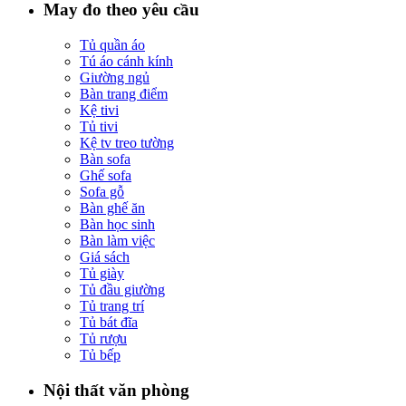
May đo theo yêu cầu
Tủ quần áo
Tú áo cánh kính
Giường ngủ
Bàn trang điểm
Kệ tivi
Tủ tivi
Kệ tv treo tường
Bàn sofa
Ghế sofa
Sofa gỗ
Bàn ghế ăn
Bàn học sinh
Bàn làm việc
Giá sách
Tủ giày
Tủ đầu giường
Tủ trang trí
Tủ bát đĩa
Tủ rượu
Tủ bếp
Nội thất văn phòng