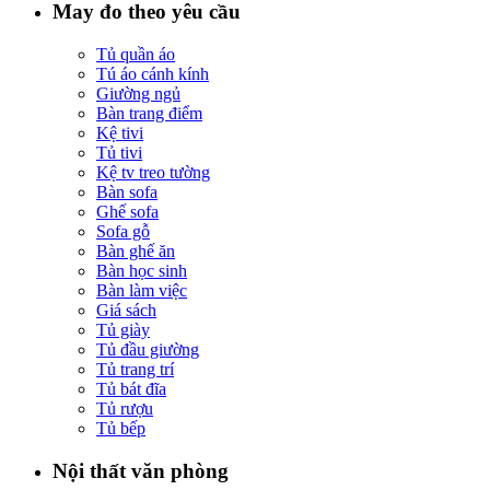
May đo theo yêu cầu
Tủ quần áo
Tú áo cánh kính
Giường ngủ
Bàn trang điểm
Kệ tivi
Tủ tivi
Kệ tv treo tường
Bàn sofa
Ghế sofa
Sofa gỗ
Bàn ghế ăn
Bàn học sinh
Bàn làm việc
Giá sách
Tủ giày
Tủ đầu giường
Tủ trang trí
Tủ bát đĩa
Tủ rượu
Tủ bếp
Nội thất văn phòng