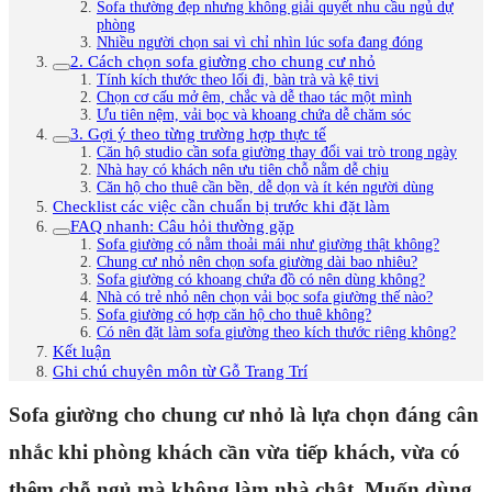
Sofa thường đẹp nhưng không giải quyết nhu cầu ngủ dự
phòng
Nhiều người chọn sai vì chỉ nhìn lúc sofa đang đóng
2. Cách chọn sofa giường cho chung cư nhỏ
Tính kích thước theo lối đi, bàn trà và kệ tivi
Chọn cơ cấu mở êm, chắc và dễ thao tác một mình
Ưu tiên nệm, vải bọc và khoang chứa dễ chăm sóc
3. Gợi ý theo từng trường hợp thực tế
Căn hộ studio cần sofa giường thay đổi vai trò trong ngày
Nhà hay có khách nên ưu tiên chỗ nằm dễ chịu
Căn hộ cho thuê cần bền, dễ dọn và ít kén người dùng
Checklist các việc cần chuẩn bị trước khi đặt làm
FAQ nhanh: Câu hỏi thường gặp
Sofa giường có nằm thoải mái như giường thật không?
Chung cư nhỏ nên chọn sofa giường dài bao nhiêu?
Sofa giường có khoang chứa đồ có nên dùng không?
Nhà có trẻ nhỏ nên chọn vải bọc sofa giường thế nào?
Sofa giường có hợp căn hộ cho thuê không?
Có nên đặt làm sofa giường theo kích thước riêng không?
Kết luận
Ghi chú chuyên môn từ Gỗ Trang Trí
Sofa giường cho chung cư nhỏ là lựa chọn đáng cân
nhắc khi phòng khách cần vừa tiếp khách, vừa có
thêm chỗ ngủ mà không làm nhà chật. Muốn dùng