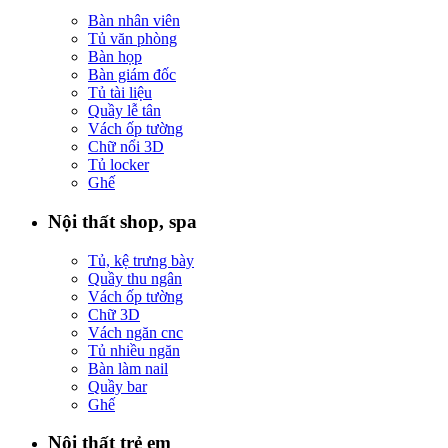
Bàn nhân viên
Tủ văn phòng
Bàn họp
Bàn giám đốc
Tủ tài liệu
Quầy lễ tân
Vách ốp tường
Chữ nổi 3D
Tủ locker
Ghế
Nội thất shop, spa
Tủ, kệ trưng bày
Quầy thu ngân
Vách ốp tường
Chữ 3D
Vách ngăn cnc
Tủ nhiều ngăn
Bàn làm nail
Quầy bar
Ghế
Nội thất trẻ em