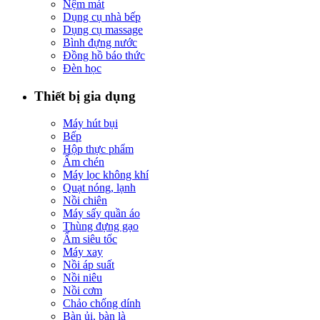
Nệm mát
Dụng cụ nhà bếp
Dụng cụ massage
Bình đựng nước
Đồng hồ báo thức
Đèn học
Thiết bị gia dụng
Máy hút bụi
Bếp
Hộp thực phẩm
Ấm chén
Máy lọc không khí
Quạt nóng, lạnh
Nồi chiên
Máy sấy quần áo
Thùng đựng gạo
Ấm siêu tốc
Máy xay
Nồi áp suất
Nồi niêu
Nồi cơm
Chảo chống dính
Bàn ủi, bàn là