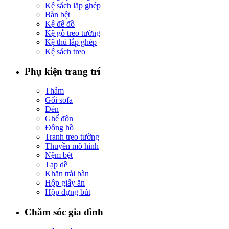
Kệ sách lắp ghép
Bàn bệt
Kệ để đồ
Kệ gỗ treo tường
Kệ thú lắp ghép
Kệ sách treo
Phụ kiện trang trí
Thảm
Gối sofa
Đèn
Ghế đôn
Đồng hồ
Tranh treo tường
Thuyền mô hình
Nệm bệt
Tạp dề
Khăn trải bàn
Hộp giấy ăn
Hộp đựng bút
Chăm sóc gia đình