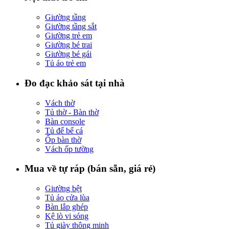
Giường tầng
Giường tầng sắt
Giường trẻ em
Giường bé trai
Giường bé gái
Tủ áo trẻ em
Đo đạc khảo sát tại nhà
Vách thờ
Tủ thờ - Bàn thờ
Bàn console
Tủ để bể cá
Ốp bàn thờ
Vách ốp tường
Mua về tự ráp (bán sẵn, giá rẻ)
Giường bệt
Tủ áo cửa lùa
Bàn lắp ghép
Kệ lò vi sóng
Tủ giày thông minh