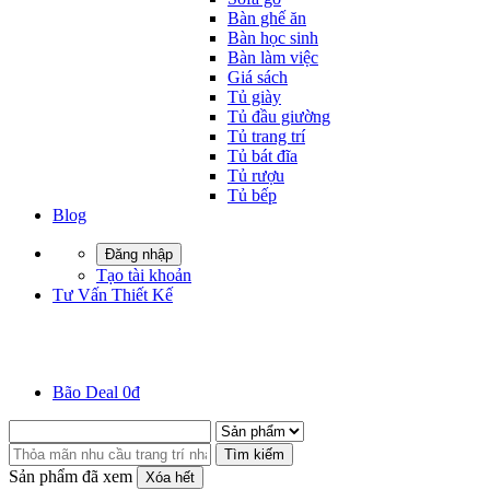
Bàn ghế ăn
Bàn học sinh
Bàn làm việc
Giá sách
Tủ giày
Tủ đầu giường
Tủ trang trí
Tủ bát đĩa
Tủ rượu
Tủ bếp
Blog
Đăng nhập
Tạo tài khoản
Tư Vấn Thiết Kế
Bão Deal 0đ
Tìm kiếm
Sản phẩm đã xem
Xóa hết