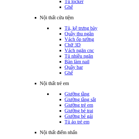
Tủ locker
Ghế
Nội thất cửa tiệm
Tủ, kệ trưng bày
Quầy thu ngân
Vách ốp tường
Chữ 3D
Vách ngăn cnc
Tủ nhiều ngăn
Bàn làm nail
Quầy bar
Ghế
Nội thất trẻ em
Giường tầng
Giường tầng sắt
Giường trẻ em
Giường bé trai
Giường bé gái
Tủ áo trẻ em
Nội thất điểm nhấn