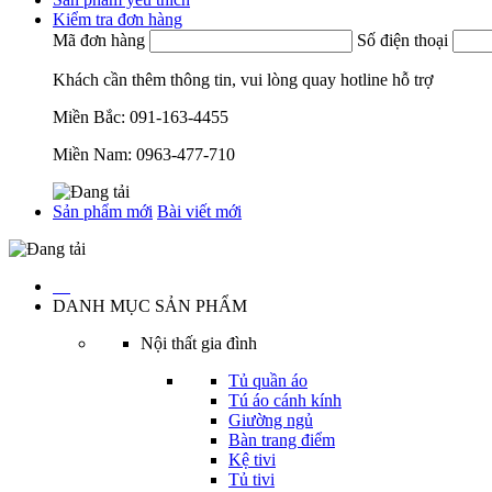
Kiểm tra đơn hàng
Mã đơn hàng
Số điện thoại
Khách cần thêm thông tin, vui lòng quay hotline hỗ trợ
Miền Bắc:
091-163-4455
Miền Nam:
0963-477-710
Sản phẩm mới
Bài viết mới
…
DANH MỤC SẢN PHẨM
Nội thất gia đình
Tủ quần áo
Tú áo cánh kính
Giường ngủ
Bàn trang điểm
Kệ tivi
Tủ tivi