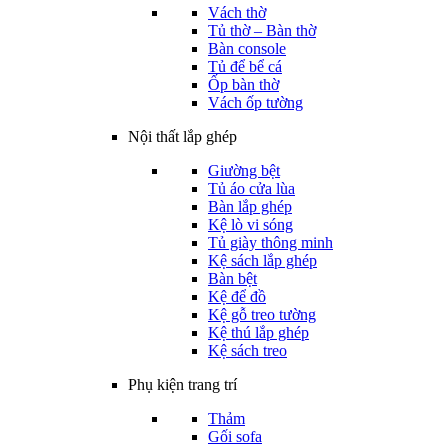
Vách thờ
Tủ thờ – Bàn thờ
Bàn console
Tủ để bể cá
Ốp bàn thờ
Vách ốp tường
Nội thất lắp ghép
Giường bệt
Tủ áo cửa lùa
Bàn lắp ghép
Kệ lò vi sóng
Tủ giày thông minh
Kệ sách lắp ghép
Bàn bệt
Kệ để đồ
Kệ gỗ treo tường
Kệ thú lắp ghép
Kệ sách treo
Phụ kiện trang trí
Thảm
Gối sofa