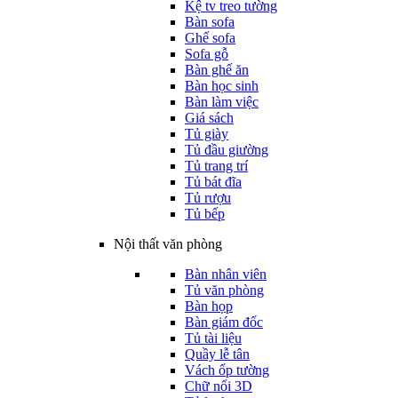
Kệ tv treo tường
Bàn sofa
Ghế sofa
Sofa gỗ
Bàn ghế ăn
Bàn học sinh
Bàn làm việc
Giá sách
Tủ giày
Tủ đầu giường
Tủ trang trí
Tủ bát đĩa
Tủ rượu
Tủ bếp
Nội thất văn phòng
Bàn nhân viên
Tủ văn phòng
Bàn họp
Bàn giám đốc
Tủ tài liệu
Quầy lễ tân
Vách ốp tường
Chữ nổi 3D