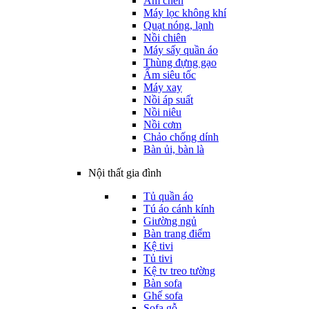
Ấm chén
Máy lọc không khí
Quạt nóng, lạnh
Nồi chiên
Máy sấy quần áo
Thùng đựng gạo
Ấm siêu tốc
Máy xay
Nồi áp suất
Nồi niêu
Nồi cơm
Chảo chống dính
Bàn ủi, bàn là
Nội thất gia đình
Tủ quần áo
Tú áo cánh kính
Giường ngủ
Bàn trang điểm
Kệ tivi
Tủ tivi
Kệ tv treo tường
Bàn sofa
Ghế sofa
Sofa gỗ