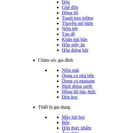
Đèn
Ghế đôn
Đồng hồ
Tranh treo tường
Thuyền mô hình
Nệm bệt
Tạp dề
Khăn trải bàn
Hộp giấy ăn
Hộp đựng bút
Chăm sóc gia đình
Nệm mát
Dụng cụ nhà bếp
Dụng cụ massage
Bình đựng nước
Đồng hồ báo thức
Đèn học
Thiết bị gia dụng
Máy hút bụi
Bếp
Hộp thực phẩm