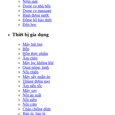
Nệm mát
Dụng cụ nhà bếp
Dụng cụ massage
Bình đựng nước
Đồng hồ báo thức
Đèn học
Thiết bị gia dụng
Máy hút bụi
Bếp
Hộp thực phẩm
Ấm chén
Máy lọc không khí
Quạt nóng, lạnh
Nồi chiên
Máy sấy quần áo
Thùng đựng gạo
Ấm siêu tốc
Máy xay
Nồi áp suất
Nồi niêu
Nồi cơm
Chảo chống dính
Bàn ủi, bàn là