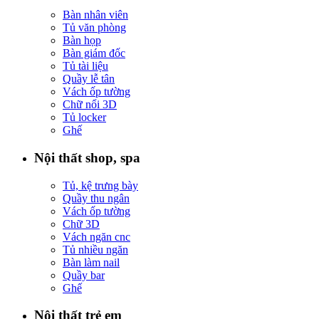
Bàn nhân viên
Tủ văn phòng
Bàn họp
Bàn giám đốc
Tủ tài liệu
Quầy lễ tân
Vách ốp tường
Chữ nổi 3D
Tủ locker
Ghế
Nội thất shop, spa
Tủ, kệ trưng bày
Quầy thu ngân
Vách ốp tường
Chữ 3D
Vách ngăn cnc
Tủ nhiều ngăn
Bàn làm nail
Quầy bar
Ghế
Nội thất trẻ em