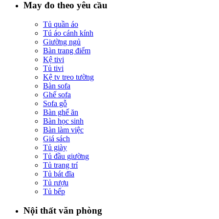
May đo theo yêu cầu
Tủ quần áo
Tú áo cánh kính
Giường ngủ
Bàn trang điểm
Kệ tivi
Tủ tivi
Kệ tv treo tường
Bàn sofa
Ghế sofa
Sofa gỗ
Bàn ghế ăn
Bàn học sinh
Bàn làm việc
Giá sách
Tủ giày
Tủ đầu giường
Tủ trang trí
Tủ bát đĩa
Tủ rượu
Tủ bếp
Nội thất văn phòng