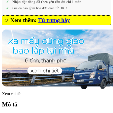
Nhận đặt đóng đồ theo yêu cầu dù chỉ 1 món
Giá đã bao gồm hóa đơn điện tử HKD
Xem thêm:
Tủ trưng bày
Xem chi tiết
Mô tả