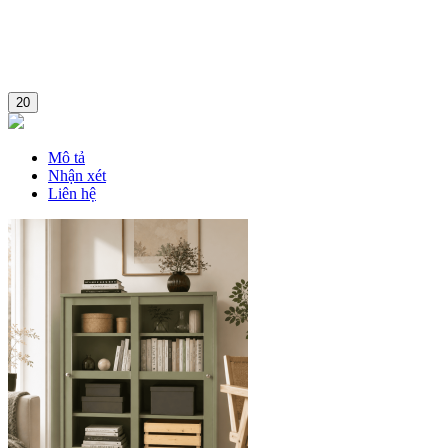
20
Mô tả
Nhận xét
Liên hệ