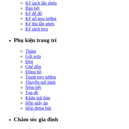
Kệ sách lắp ghép
Bàn bệt
Kệ để đồ
Kệ gỗ treo tường
Kệ thú lắp ghép
Kệ sách treo
Phụ kiện trang trí
Thảm
Gối sofa
Đèn
Ghế đôn
Đồng hồ
Tranh treo tường
Thuyền mô hình
Nệm bệt
Tạp dề
Khăn trải bàn
Hộp giấy ăn
Hộp đựng bút
Chăm sóc gia đình