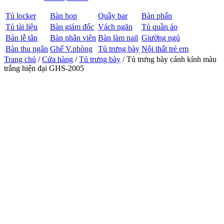
Tủ locker
Bàn họp
Quầy bar
Bàn phấn
Tủ tài liệu
Bàn giám đốc
Vách ngăn
Tủ quần áo
Bàn lễ tân
Bàn nhân viên
Bàn làm nail
Giường ngủ
Bàn thu ngân
Ghế V.phòng
Tủ trưng bày
Nội thất trẻ em
Trang chủ
/
Cửa hàng
/
Tủ trưng bày
/ Tủ trưng bày cánh kính màu
trắng hiện đại GHS-2005