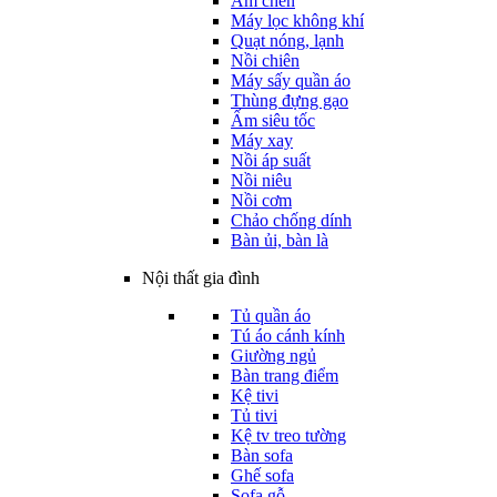
Ấm chén
Máy lọc không khí
Quạt nóng, lạnh
Nồi chiên
Máy sấy quần áo
Thùng đựng gạo
Ấm siêu tốc
Máy xay
Nồi áp suất
Nồi niêu
Nồi cơm
Chảo chống dính
Bàn ủi, bàn là
Nội thất gia đình
Tủ quần áo
Tú áo cánh kính
Giường ngủ
Bàn trang điểm
Kệ tivi
Tủ tivi
Kệ tv treo tường
Bàn sofa
Ghế sofa
Sofa gỗ