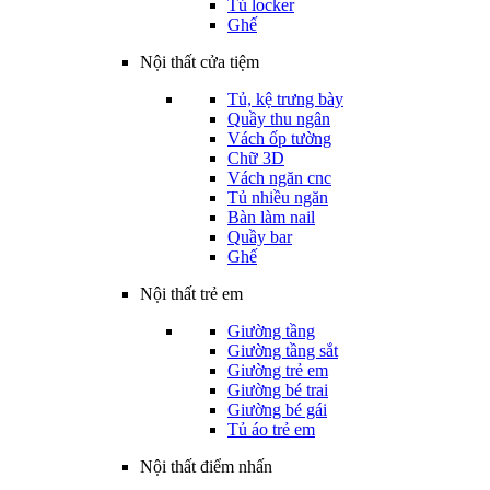
Tủ locker
Ghế
Nội thất cửa tiệm
Tủ, kệ trưng bày
Quầy thu ngân
Vách ốp tường
Chữ 3D
Vách ngăn cnc
Tủ nhiều ngăn
Bàn làm nail
Quầy bar
Ghế
Nội thất trẻ em
Giường tầng
Giường tầng sắt
Giường trẻ em
Giường bé trai
Giường bé gái
Tủ áo trẻ em
Nội thất điểm nhấn