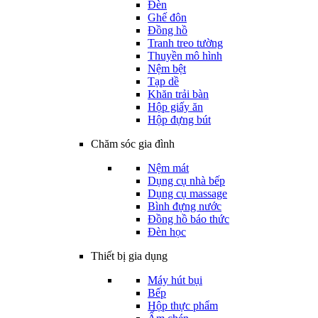
Đèn
Ghế đôn
Đồng hồ
Tranh treo tường
Thuyền mô hình
Nệm bệt
Tạp dề
Khăn trải bàn
Hộp giấy ăn
Hộp đựng bút
Chăm sóc gia đình
Nệm mát
Dụng cụ nhà bếp
Dụng cụ massage
Bình đựng nước
Đồng hồ báo thức
Đèn học
Thiết bị gia dụng
Máy hút bụi
Bếp
Hộp thực phẩm