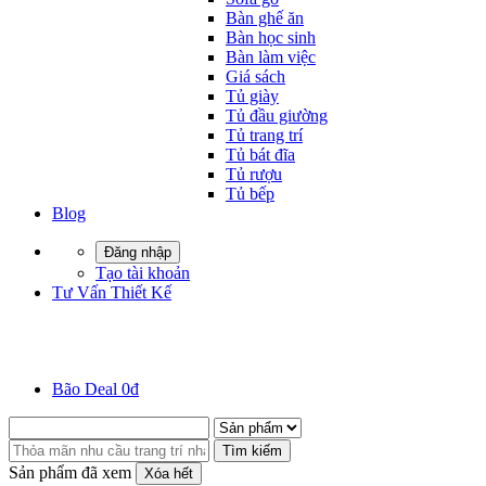
Bàn ghế ăn
Bàn học sinh
Bàn làm việc
Giá sách
Tủ giày
Tủ đầu giường
Tủ trang trí
Tủ bát đĩa
Tủ rượu
Tủ bếp
Blog
Đăng nhập
Tạo tài khoản
Tư Vấn Thiết Kế
Bão Deal 0đ
Tìm kiếm
Sản phẩm đã xem
Xóa hết