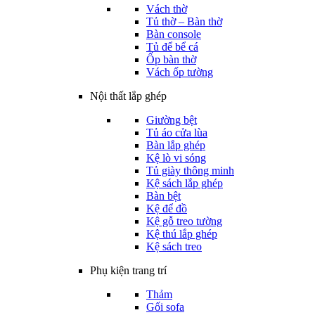
Vách thờ
Tủ thờ – Bàn thờ
Bàn console
Tủ để bể cá
Ốp bàn thờ
Vách ốp tường
Nội thất lắp ghép
Giường bệt
Tủ áo cửa lùa
Bàn lắp ghép
Kệ lò vi sóng
Tủ giày thông minh
Kệ sách lắp ghép
Bàn bệt
Kệ để đồ
Kệ gỗ treo tường
Kệ thú lắp ghép
Kệ sách treo
Phụ kiện trang trí
Thảm
Gối sofa