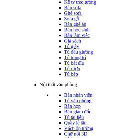
Kệ tv treo tường
Bàn sofa
Ghế sofa
Sofa gỗ
Bàn ghế ăn
Bàn học sinh
Bàn làm việc
Giá sách
Tủ giày
Tủ đầu giường
Tủ trang trí
Tủ bát đĩa
Tủ rượu
Tủ bếp
Nội thất văn phòng
Bàn nhân viên
Tủ văn phòng
Bàn họp
Bàn giám đốc
Tủ tài liệu
Quầy lễ tân
Vách ốp tường
Chữ nổi 3D