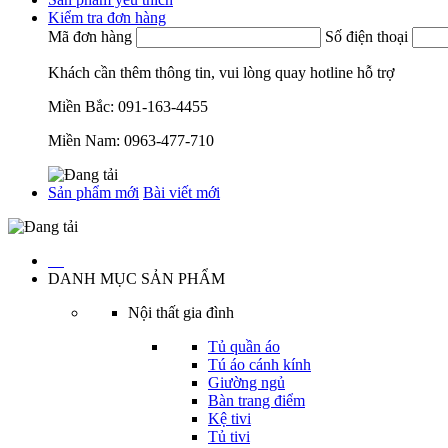
Kiểm tra đơn hàng
Mã đơn hàng
Số điện thoại
Khách cần thêm thông tin, vui lòng quay hotline hỗ trợ
Miền Bắc:
091-163-4455
Miền Nam:
0963-477-710
Sản phẩm mới
Bài viết mới
…
DANH MỤC SẢN PHẨM
Nội thất gia đình
Tủ quần áo
Tú áo cánh kính
Giường ngủ
Bàn trang điểm
Kệ tivi
Tủ tivi