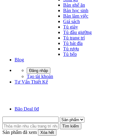
Bàn ghế ăn
Bàn học sinh
Bàn làm việc
Giá sách
Tủ giày
Tủ đầu giường
Tủ trang trí
Tủ bát đĩa
Tủ rượu
Tủ bếp
Blog
Đăng nhập
Tạo tài khoản
Tư Vấn Thiết Kế
Bão Deal 0đ
Tìm kiếm
Sản phẩm đã xem
Xóa hết