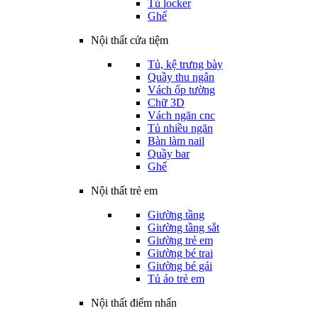
Tủ locker
Ghế
Nội thất cửa tiệm
Tủ, kệ trưng bày
Quầy thu ngân
Vách ốp tường
Chữ 3D
Vách ngăn cnc
Tủ nhiều ngăn
Bàn làm nail
Quầy bar
Ghế
Nội thất trẻ em
Giường tầng
Giường tầng sắt
Giường trẻ em
Giường bé trai
Giường bé gái
Tủ áo trẻ em
Nội thất điểm nhấn