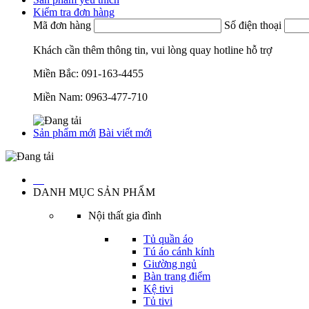
Kiểm tra đơn hàng
Mã đơn hàng
Số điện thoại
Khách cần thêm thông tin, vui lòng quay hotline hỗ trợ
Miền Bắc:
091-163-4455
Miền Nam:
0963-477-710
Sản phẩm mới
Bài viết mới
…
DANH MỤC SẢN PHẨM
Nội thất gia đình
Tủ quần áo
Tú áo cánh kính
Giường ngủ
Bàn trang điểm
Kệ tivi
Tủ tivi