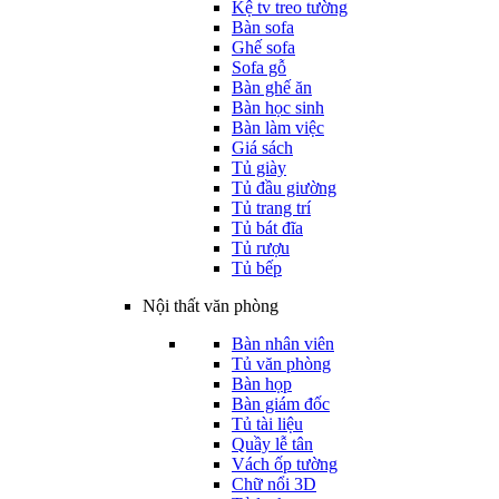
Kệ tv treo tường
Bàn sofa
Ghế sofa
Sofa gỗ
Bàn ghế ăn
Bàn học sinh
Bàn làm việc
Giá sách
Tủ giày
Tủ đầu giường
Tủ trang trí
Tủ bát đĩa
Tủ rượu
Tủ bếp
Nội thất văn phòng
Bàn nhân viên
Tủ văn phòng
Bàn họp
Bàn giám đốc
Tủ tài liệu
Quầy lễ tân
Vách ốp tường
Chữ nổi 3D