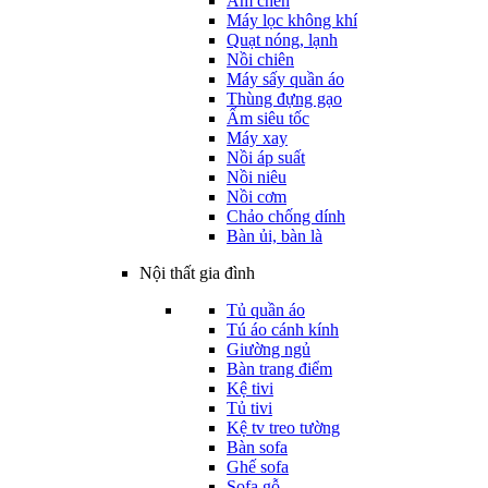
Ấm chén
Máy lọc không khí
Quạt nóng, lạnh
Nồi chiên
Máy sấy quần áo
Thùng đựng gạo
Ấm siêu tốc
Máy xay
Nồi áp suất
Nồi niêu
Nồi cơm
Chảo chống dính
Bàn ủi, bàn là
Nội thất gia đình
Tủ quần áo
Tú áo cánh kính
Giường ngủ
Bàn trang điểm
Kệ tivi
Tủ tivi
Kệ tv treo tường
Bàn sofa
Ghế sofa
Sofa gỗ