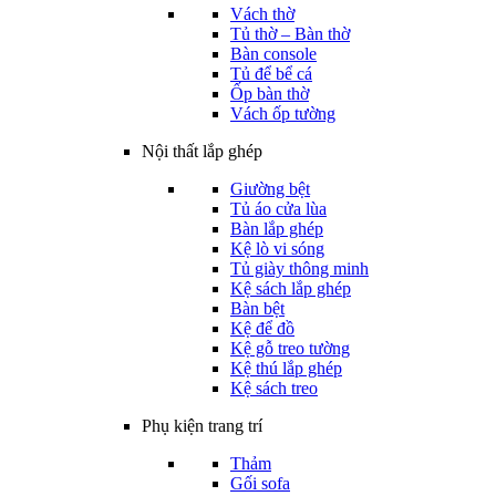
Vách thờ
Tủ thờ – Bàn thờ
Bàn console
Tủ để bể cá
Ốp bàn thờ
Vách ốp tường
Nội thất lắp ghép
Giường bệt
Tủ áo cửa lùa
Bàn lắp ghép
Kệ lò vi sóng
Tủ giày thông minh
Kệ sách lắp ghép
Bàn bệt
Kệ để đồ
Kệ gỗ treo tường
Kệ thú lắp ghép
Kệ sách treo
Phụ kiện trang trí
Thảm
Gối sofa