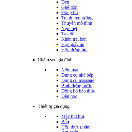
Đèn
Ghế đôn
Đồng hồ
Tranh treo tường
Thuyền mô hình
Nệm bệt
Tạp dề
Khăn trải bàn
Hộp giấy ăn
Hộp đựng bút
Chăm sóc gia đình
Nệm mát
Dụng cụ nhà bếp
Dụng cụ massage
Bình đựng nước
Đồng hồ báo thức
Đèn học
Thiết bị gia dụng
Máy hút bụi
Bếp
Hộp thực phẩm