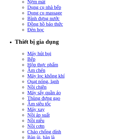
Nệm mát
Dụng cụ nhà bếp
Dụng cụ massage
Bình đựng nước
Đồng hồ báo thức
Đèn học
Thiết bị gia dụng
Máy hút bụi
Bếp
Hộp thực phẩm
Ấm chén
Máy lọc không khí
Quạt nóng, lạnh
Nồi chiên
Máy sấy quần áo
Thùng đựng gạo
Ấm siêu tốc
Máy xay
Nồi áp suất
Nồi niêu
Nồi cơm
Chảo chống dính
Bàn ủi, bàn là