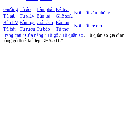
Giường
Tủ áo
Bàn phấn
Kệ tivi
Nội thất văn phòng
Tủ tab
Tủ giày
Bàn trà
Ghế sofa
Bàn LV
Bàn học
Giá sách
Bàn ăn
Nội thất trẻ em
Tủ bát
Tủ rượu
Tủ bếp
Tủ thờ
Trang chủ
/
Cửa hàng
/
Tủ gỗ
/
Tủ quần áo
/ Tủ quần áo gia đình
bằng gỗ thiết kế đẹp GHS-51175