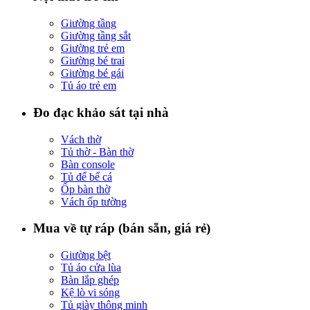
Giường tầng
Giường tầng sắt
Giường trẻ em
Giường bé trai
Giường bé gái
Tủ áo trẻ em
Đo đạc khảo sát tại nhà
Vách thờ
Tủ thờ - Bàn thờ
Bàn console
Tủ để bể cá
Ốp bàn thờ
Vách ốp tường
Mua về tự ráp (bán sẵn, giá rẻ)
Giường bệt
Tủ áo cửa lùa
Bàn lắp ghép
Kệ lò vi sóng
Tủ giày thông minh