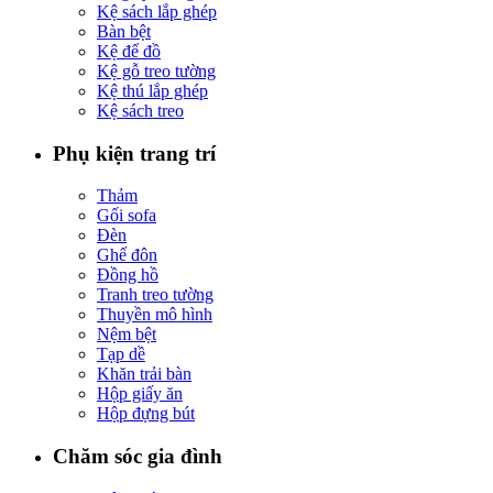
Kệ sách lắp ghép
Bàn bệt
Kệ để đồ
Kệ gỗ treo tường
Kệ thú lắp ghép
Kệ sách treo
Phụ kiện trang trí
Thảm
Gối sofa
Đèn
Ghế đôn
Đồng hồ
Tranh treo tường
Thuyền mô hình
Nệm bệt
Tạp dề
Khăn trải bàn
Hộp giấy ăn
Hộp đựng bút
Chăm sóc gia đình