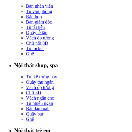
Bàn nhân viên
Tủ văn phòng
Bàn họp
Bàn giám đốc
Tủ tài liệu
Quầy lễ tân
Vách ốp tường
Chữ nổi 3D
Tủ locker
Ghế
Nội thất shop, spa
Tủ, kệ trưng bày
Quầy thu ngân
Vách ốp tường
Chữ 3D
Vách ngăn cnc
Tủ nhiều ngăn
Bàn làm nail
Quầy bar
Ghế
Nội thất trẻ em