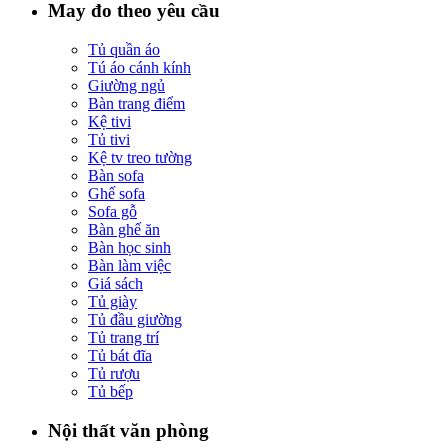
May đo theo yêu cầu
Tủ quần áo
Tú áo cánh kính
Giường ngủ
Bàn trang điểm
Kệ tivi
Tủ tivi
Kệ tv treo tường
Bàn sofa
Ghế sofa
Sofa gỗ
Bàn ghế ăn
Bàn học sinh
Bàn làm việc
Giá sách
Tủ giày
Tủ đầu giường
Tủ trang trí
Tủ bát đĩa
Tủ rượu
Tủ bếp
Nội thất văn phòng