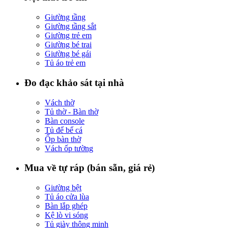
Giường tầng
Giường tầng sắt
Giường trẻ em
Giường bé trai
Giường bé gái
Tủ áo trẻ em
Đo đạc khảo sát tại nhà
Vách thờ
Tủ thờ - Bàn thờ
Bàn console
Tủ để bể cá
Ốp bàn thờ
Vách ốp tường
Mua về tự ráp (bán sẵn, giá rẻ)
Giường bệt
Tủ áo cửa lùa
Bàn lắp ghép
Kệ lò vi sóng
Tủ giày thông minh