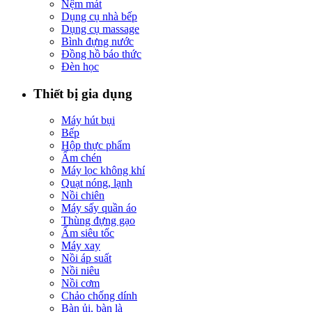
Nệm mát
Dụng cụ nhà bếp
Dụng cụ massage
Bình đựng nước
Đồng hồ báo thức
Đèn học
Thiết bị gia dụng
Máy hút bụi
Bếp
Hộp thực phẩm
Ấm chén
Máy lọc không khí
Quạt nóng, lạnh
Nồi chiên
Máy sấy quần áo
Thùng đựng gạo
Ấm siêu tốc
Máy xay
Nồi áp suất
Nồi niêu
Nồi cơm
Chảo chống dính
Bàn ủi, bàn là