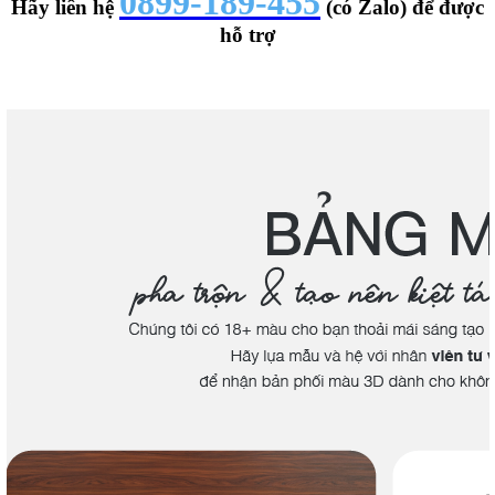
0899-189-455
Hãy liên hệ
(có Zalo) để được
hỗ trợ