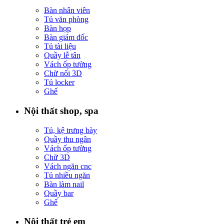
Bàn nhân viên
Tủ văn phòng
Bàn họp
Bàn giám đốc
Tủ tài liệu
Quầy lễ tân
Vách ốp tường
Chữ nổi 3D
Tủ locker
Ghế
Nội thất shop, spa
Tủ, kệ trưng bày
Quầy thu ngân
Vách ốp tường
Chữ 3D
Vách ngăn cnc
Tủ nhiều ngăn
Bàn làm nail
Quầy bar
Ghế
Nội thất trẻ em