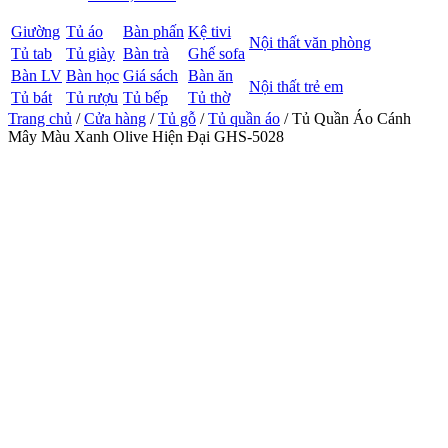
Giường
Tủ áo
Bàn phấn
Kệ tivi
Nội thất văn phòng
Tủ tab
Tủ giày
Bàn trà
Ghế sofa
Bàn LV
Bàn học
Giá sách
Bàn ăn
Nội thất trẻ em
Tủ bát
Tủ rượu
Tủ bếp
Tủ thờ
Trang chủ
/
Cửa hàng
/
Tủ gỗ
/
Tủ quần áo
/ Tủ Quần Áo Cánh
Mây Màu Xanh Olive Hiện Đại GHS-5028