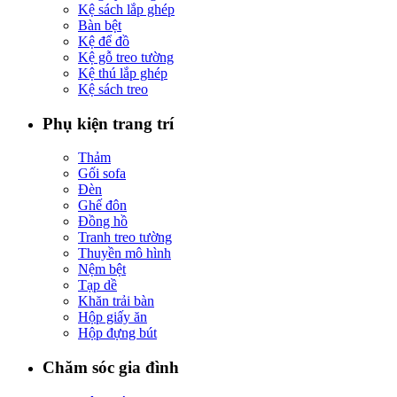
Kệ sách lắp ghép
Bàn bệt
Kệ để đồ
Kệ gỗ treo tường
Kệ thú lắp ghép
Kệ sách treo
Phụ kiện trang trí
Thảm
Gối sofa
Đèn
Ghế đôn
Đồng hồ
Tranh treo tường
Thuyền mô hình
Nệm bệt
Tạp dề
Khăn trải bàn
Hộp giấy ăn
Hộp đựng bút
Chăm sóc gia đình