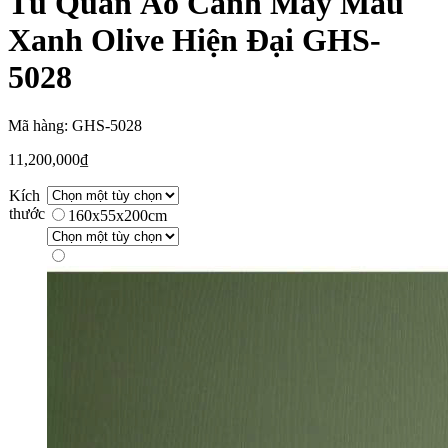
Tủ Quần Áo Cánh Mây Màu
Xanh Olive Hiện Đại GHS-
5028
Mã hàng: GHS-5028
11,200,000
₫
Kích
thước
160x55x200cm