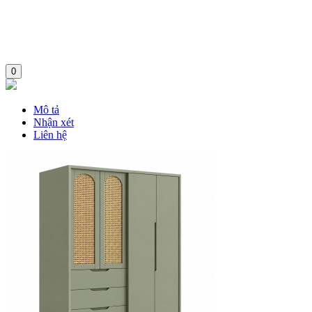
0
Mô tả
Nhận xét
Liên hệ