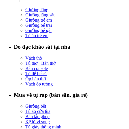
Giường tầng
Giường tầng sắt
Giường trẻ em
Giường bé trai
Giường bé gái
Tủ áo trẻ em
Đo đạc khảo sát tại nhà
Vách thờ
Tủ thờ - Bàn thờ
Bàn console
Tủ để bể cá
Ốp bàn thờ
Vách ốp tường
Mua về tự ráp (bán sẵn, giá rẻ)
Giường bệt
Tủ áo cửa lùa
Bàn lắp ghép
Kệ lò vi sóng
Tủ giày thông minh