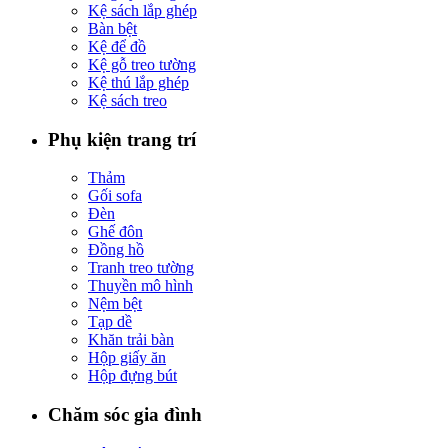
Kệ sách lắp ghép
Bàn bệt
Kệ để đồ
Kệ gỗ treo tường
Kệ thú lắp ghép
Kệ sách treo
Phụ kiện trang trí
Thảm
Gối sofa
Đèn
Ghế đôn
Đồng hồ
Tranh treo tường
Thuyền mô hình
Nệm bệt
Tạp dề
Khăn trải bàn
Hộp giấy ăn
Hộp đựng bút
Chăm sóc gia đình