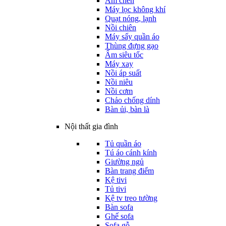
Ấm chén
Máy lọc không khí
Quạt nóng, lạnh
Nồi chiên
Máy sấy quần áo
Thùng đựng gạo
Ấm siêu tốc
Máy xay
Nồi áp suất
Nồi niêu
Nồi cơm
Chảo chống dính
Bàn ủi, bàn là
Nội thất gia đình
Tủ quần áo
Tú áo cánh kính
Giường ngủ
Bàn trang điểm
Kệ tivi
Tủ tivi
Kệ tv treo tường
Bàn sofa
Ghế sofa
Sofa gỗ