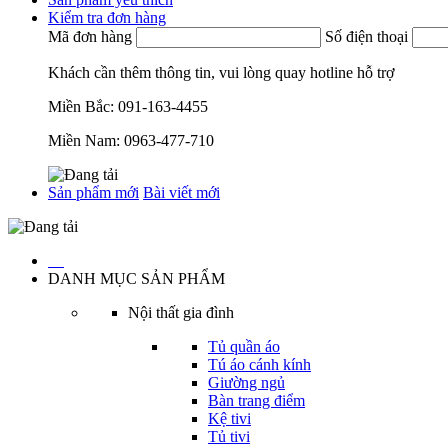
Kiểm tra đơn hàng
Mã đơn hàng
Số điện thoại
Khách cần thêm thông tin, vui lòng quay hotline hỗ trợ
Miền Bắc:
091-163-4455
Miền Nam:
0963-477-710
Sản phẩm mới
Bài viết mới
…
DANH MỤC SẢN PHẨM
Nội thất gia đình
Tủ quần áo
Tú áo cánh kính
Giường ngủ
Bàn trang điểm
Kệ tivi
Tủ tivi