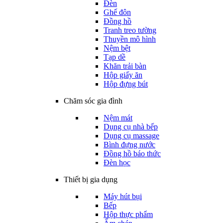
Đèn
Ghế đôn
Đồng hồ
Tranh treo tường
Thuyền mô hình
Nệm bệt
Tạp dề
Khăn trải bàn
Hộp giấy ăn
Hộp đựng bút
Chăm sóc gia đình
Nệm mát
Dụng cụ nhà bếp
Dụng cụ massage
Bình đựng nước
Đồng hồ báo thức
Đèn học
Thiết bị gia dụng
Máy hút bụi
Bếp
Hộp thực phẩm