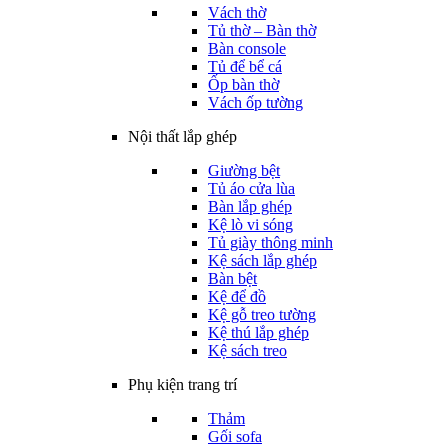
Vách thờ
Tủ thờ – Bàn thờ
Bàn console
Tủ để bể cá
Ốp bàn thờ
Vách ốp tường
Nội thất lắp ghép
Giường bệt
Tủ áo cửa lùa
Bàn lắp ghép
Kệ lò vi sóng
Tủ giày thông minh
Kệ sách lắp ghép
Bàn bệt
Kệ để đồ
Kệ gỗ treo tường
Kệ thú lắp ghép
Kệ sách treo
Phụ kiện trang trí
Thảm
Gối sofa