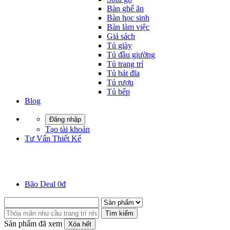
Bàn ghế ăn
Bàn học sinh
Bàn làm việc
Giá sách
Tủ giày
Tủ đầu giường
Tủ trang trí
Tủ bát đĩa
Tủ rượu
Tủ bếp
Blog
Đăng nhập
Tạo tài khoản
Tư Vấn Thiết Kế
Bão Deal 0đ
Tìm kiếm
Sản phẩm đã xem
Xóa hết