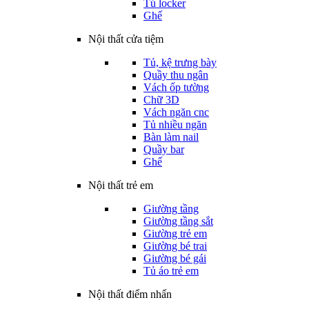
Tủ locker
Ghế
Nội thất cửa tiệm
Tủ, kệ trưng bày
Quầy thu ngân
Vách ốp tường
Chữ 3D
Vách ngăn cnc
Tủ nhiều ngăn
Bàn làm nail
Quầy bar
Ghế
Nội thất trẻ em
Giường tầng
Giường tầng sắt
Giường trẻ em
Giường bé trai
Giường bé gái
Tủ áo trẻ em
Nội thất điểm nhấn