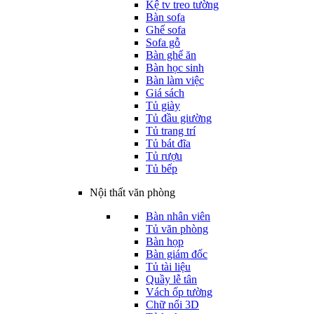
Kệ tv treo tường
Bàn sofa
Ghế sofa
Sofa gỗ
Bàn ghế ăn
Bàn học sinh
Bàn làm việc
Giá sách
Tủ giày
Tủ đầu giường
Tủ trang trí
Tủ bát đĩa
Tủ rượu
Tủ bếp
Nội thất văn phòng
Bàn nhân viên
Tủ văn phòng
Bàn họp
Bàn giám đốc
Tủ tài liệu
Quầy lễ tân
Vách ốp tường
Chữ nổi 3D