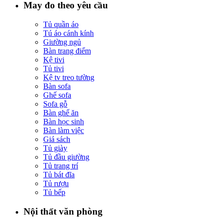
May đo theo yêu cầu
Tủ quần áo
Tú áo cánh kính
Giường ngủ
Bàn trang điểm
Kệ tivi
Tủ tivi
Kệ tv treo tường
Bàn sofa
Ghế sofa
Sofa gỗ
Bàn ghế ăn
Bàn học sinh
Bàn làm việc
Giá sách
Tủ giày
Tủ đầu giường
Tủ trang trí
Tủ bát đĩa
Tủ rượu
Tủ bếp
Nội thất văn phòng