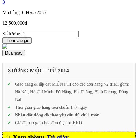
3
Mã hàng: GHS-52055
12,500,000
₫
Số lượng
Thêm vào giỏ
Mua ngay
XƯỞNG MỘC - TỪ 2014
Giao hàng & lắp đặt MIỄN PHÍ cho các đơn hàng >2 triệu, gồm:
Hà Nội, Hồ Chí Minh, Đà Nẵng, Hải Phòng, Bình Dương, Đồng
Nai.
Thời gian giao hàng tiêu chuẩn 1~7 ngày
Nhận đặt đóng đồ theo yêu cầu dù chỉ 1 món
Giá đã bao gồm hóa đơn điện tử HKD
Xem thêm:
Tủ giày