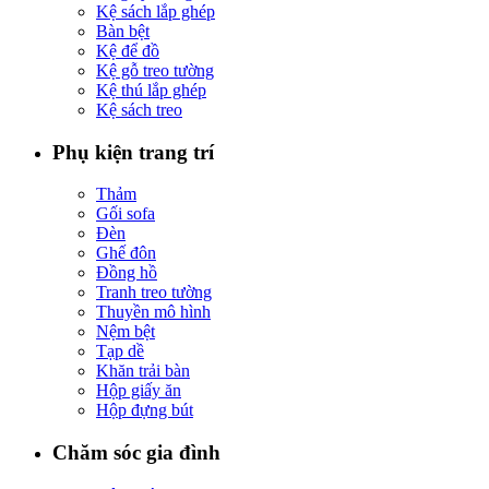
Kệ sách lắp ghép
Bàn bệt
Kệ để đồ
Kệ gỗ treo tường
Kệ thú lắp ghép
Kệ sách treo
Phụ kiện trang trí
Thảm
Gối sofa
Đèn
Ghế đôn
Đồng hồ
Tranh treo tường
Thuyền mô hình
Nệm bệt
Tạp dề
Khăn trải bàn
Hộp giấy ăn
Hộp đựng bút
Chăm sóc gia đình