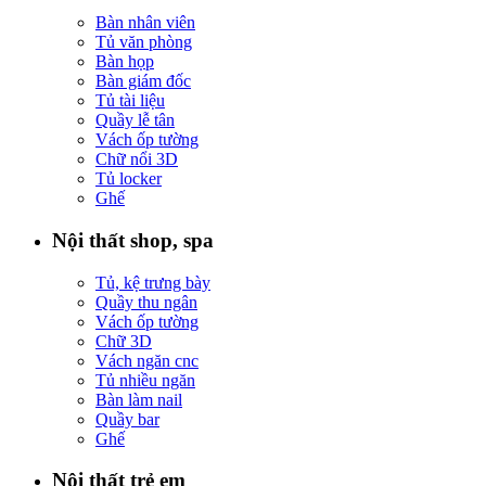
Bàn nhân viên
Tủ văn phòng
Bàn họp
Bàn giám đốc
Tủ tài liệu
Quầy lễ tân
Vách ốp tường
Chữ nổi 3D
Tủ locker
Ghế
Nội thất shop, spa
Tủ, kệ trưng bày
Quầy thu ngân
Vách ốp tường
Chữ 3D
Vách ngăn cnc
Tủ nhiều ngăn
Bàn làm nail
Quầy bar
Ghế
Nội thất trẻ em