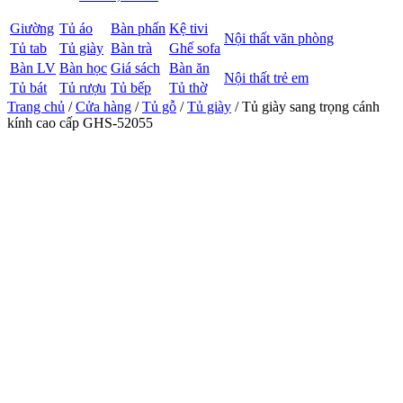
Giường
Tủ áo
Bàn phấn
Kệ tivi
Nội thất văn phòng
Tủ tab
Tủ giày
Bàn trà
Ghế sofa
Bàn LV
Bàn học
Giá sách
Bàn ăn
Nội thất trẻ em
Tủ bát
Tủ rượu
Tủ bếp
Tủ thờ
Trang chủ
/
Cửa hàng
/
Tủ gỗ
/
Tủ giày
/ Tủ giày sang trọng cánh
kính cao cấp GHS-52055