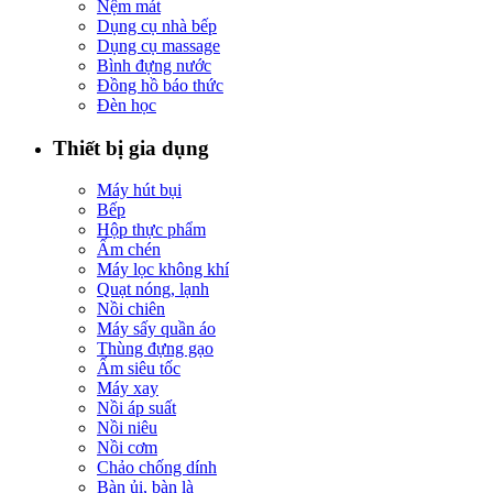
Nệm mát
Dụng cụ nhà bếp
Dụng cụ massage
Bình đựng nước
Đồng hồ báo thức
Đèn học
Thiết bị gia dụng
Máy hút bụi
Bếp
Hộp thực phẩm
Ấm chén
Máy lọc không khí
Quạt nóng, lạnh
Nồi chiên
Máy sấy quần áo
Thùng đựng gạo
Ấm siêu tốc
Máy xay
Nồi áp suất
Nồi niêu
Nồi cơm
Chảo chống dính
Bàn ủi, bàn là