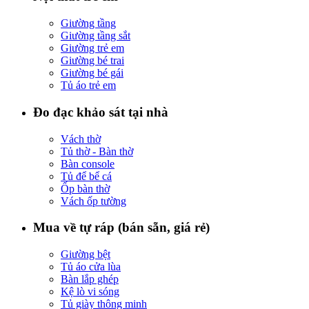
Giường tầng
Giường tầng sắt
Giường trẻ em
Giường bé trai
Giường bé gái
Tủ áo trẻ em
Đo đạc khảo sát tại nhà
Vách thờ
Tủ thờ - Bàn thờ
Bàn console
Tủ để bể cá
Ốp bàn thờ
Vách ốp tường
Mua về tự ráp (bán sẵn, giá rẻ)
Giường bệt
Tủ áo cửa lùa
Bàn lắp ghép
Kệ lò vi sóng
Tủ giày thông minh