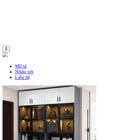
0
Mô tả
Nhận xét
Liên hệ