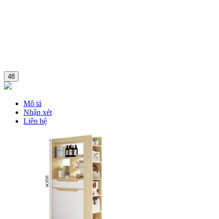
48
Mô tả
Nhận xét
Liên hệ