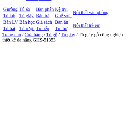
Giường
Tủ áo
Bàn phấn
Kệ tivi
Nội thất văn phòng
Tủ tab
Tủ giày
Bàn trà
Ghế sofa
Bàn LV
Bàn học
Giá sách
Bàn ăn
Nội thất trẻ em
Tủ bát
Tủ rượu
Tủ bếp
Tủ thờ
Trang chủ
/
Cửa hàng
/
Tủ gỗ
/
Tủ giày
/ Tủ giày gỗ công nghiệp
thiết kế đa năng GHS-51353