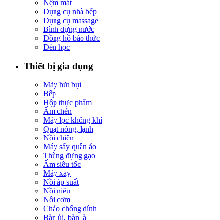
Nệm mát
Dụng cụ nhà bếp
Dụng cụ massage
Bình đựng nước
Đồng hồ báo thức
Đèn học
Thiết bị gia dụng
Máy hút bụi
Bếp
Hộp thực phẩm
Ấm chén
Máy lọc không khí
Quạt nóng, lạnh
Nồi chiên
Máy sấy quần áo
Thùng đựng gạo
Ấm siêu tốc
Máy xay
Nồi áp suất
Nồi niêu
Nồi cơm
Chảo chống dính
Bàn ủi, bàn là