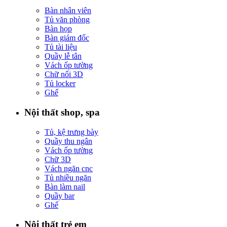
Bàn nhân viên
Tủ văn phòng
Bàn họp
Bàn giám đốc
Tủ tài liệu
Quầy lễ tân
Vách ốp tường
Chữ nổi 3D
Tủ locker
Ghế
Nội thất shop, spa
Tủ, kệ trưng bày
Quầy thu ngân
Vách ốp tường
Chữ 3D
Vách ngăn cnc
Tủ nhiều ngăn
Bàn làm nail
Quầy bar
Ghế
Nội thất trẻ em