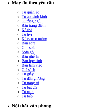
May đo theo yêu cầu
Tủ quần áo
Tú áo cánh kính
Giường ngủ
Bàn trang điểm
Kệ tivi
Tủ tivi
Kệ tv treo tường
Bàn sofa
Ghế sofa
Sofa gỗ
Bàn ghế ăn
Bàn học sinh
Bàn làm việc
Giá sách
Tủ giày
Tủ đầu giường
Tủ trang trí
Tủ bát đĩa
Tủ rượu
Tủ bếp
Nội thất văn phòng