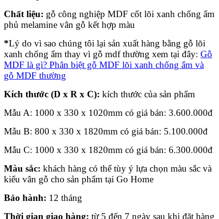
Chất liệu:
gỗ công nghiệp MDF cốt lõi xanh chống ẩm
phủ melamine vân gỗ kết hợp màu
*
Lý do vì sao chúng tôi lại sản xuất hàng bằng gỗ lõi
xanh chống ẩm thay vì gỗ mdf thường xem tại đây:
Gỗ
MDF là gì? Phân biệt gỗ MDF lõi xanh chống ẩm và
gỗ MDF thường
Kích thước (D x R x C):
kích thước của sản phẩm
Mẫu A: 1000 x 330 x 1020mm có giá bán:
3.600.000
đ
Mẫu B: 800 x 330 x 1820mm có giá bán:
5.100.000
đ
Mẫu C: 1000 x 330 x 1820mm có giá bán: 6.3
00.000
đ
Màu sắc:
khách hàng có thể tùy ý lựa chọn màu sắc và
kiểu vân gỗ cho sản phẩm tại Go Home
Bảo hành:
12 tháng
Thời gian giao hàng:
từ 5 đến 7 ngày sau khi đặt hàng