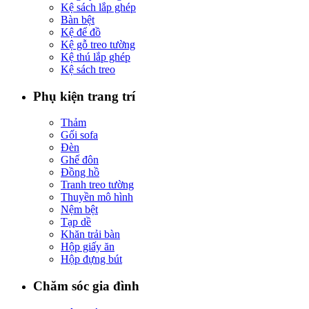
Kệ sách lắp ghép
Bàn bệt
Kệ để đồ
Kệ gỗ treo tường
Kệ thú lắp ghép
Kệ sách treo
Phụ kiện trang trí
Thảm
Gối sofa
Đèn
Ghế đôn
Đồng hồ
Tranh treo tường
Thuyền mô hình
Nệm bệt
Tạp dề
Khăn trải bàn
Hộp giấy ăn
Hộp đựng bút
Chăm sóc gia đình