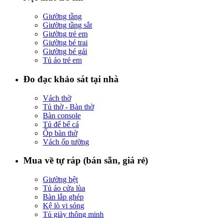
Giường tầng
Giường tầng sắt
Giường trẻ em
Giường bé trai
Giường bé gái
Tủ áo trẻ em
Đo đạc khảo sát tại nhà
Vách thờ
Tủ thờ - Bàn thờ
Bàn console
Tủ để bể cá
Ốp bàn thờ
Vách ốp tường
Mua về tự ráp (bán sẵn, giá rẻ)
Giường bệt
Tủ áo cửa lùa
Bàn lắp ghép
Kệ lò vi sóng
Tủ giày thông minh