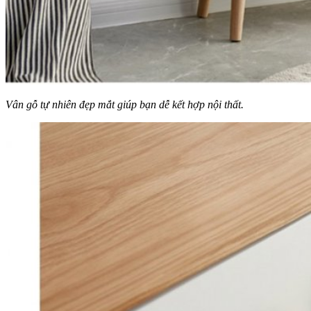
Vân gỗ tự nhiên đẹp mắt giúp bạn dễ kết hợp nội thất.