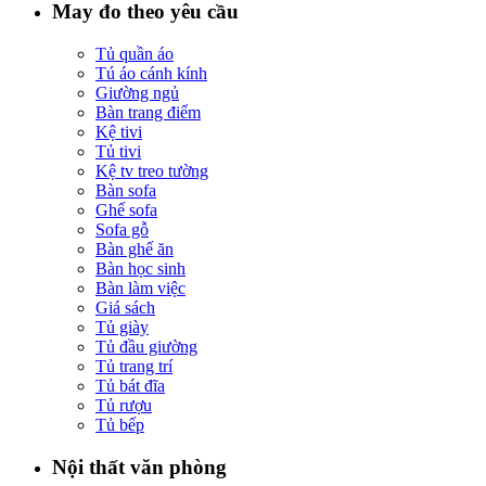
May đo theo yêu cầu
Tủ quần áo
Tú áo cánh kính
Giường ngủ
Bàn trang điểm
Kệ tivi
Tủ tivi
Kệ tv treo tường
Bàn sofa
Ghế sofa
Sofa gỗ
Bàn ghế ăn
Bàn học sinh
Bàn làm việc
Giá sách
Tủ giày
Tủ đầu giường
Tủ trang trí
Tủ bát đĩa
Tủ rượu
Tủ bếp
Nội thất văn phòng