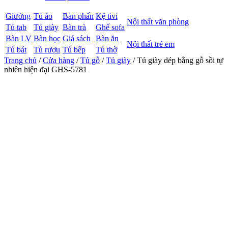
Giường
Tủ áo
Bàn phấn
Kệ tivi
Nội thất văn phòng
Tủ tab
Tủ giày
Bàn trà
Ghế sofa
Bàn LV
Bàn học
Giá sách
Bàn ăn
Nội thất trẻ em
Tủ bát
Tủ rượu
Tủ bếp
Tủ thờ
Trang chủ
/
Cửa hàng
/
Tủ gỗ
/
Tủ giày
/ Tủ giày dép bằng gỗ sồi tự
nhiên hiện đại GHS-5781