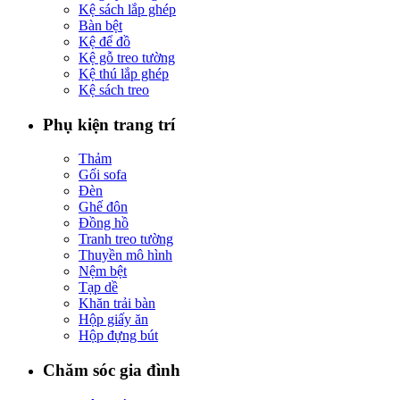
Kệ sách lắp ghép
Bàn bệt
Kệ để đồ
Kệ gỗ treo tường
Kệ thú lắp ghép
Kệ sách treo
Phụ kiện trang trí
Thảm
Gối sofa
Đèn
Ghế đôn
Đồng hồ
Tranh treo tường
Thuyền mô hình
Nệm bệt
Tạp dề
Khăn trải bàn
Hộp giấy ăn
Hộp đựng bút
Chăm sóc gia đình