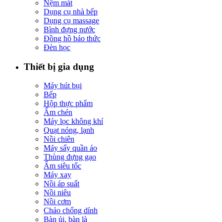
Nệm mát
Dụng cụ nhà bếp
Dụng cụ massage
Bình đựng nước
Đồng hồ báo thức
Đèn học
Thiết bị gia dụng
Máy hút bụi
Bếp
Hộp thực phẩm
Ấm chén
Máy lọc không khí
Quạt nóng, lạnh
Nồi chiên
Máy sấy quần áo
Thùng đựng gạo
Ấm siêu tốc
Máy xay
Nồi áp suất
Nồi niêu
Nồi cơm
Chảo chống dính
Bàn ủi, bàn là