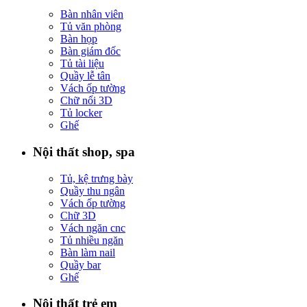
Bàn nhân viên
Tủ văn phòng
Bàn họp
Bàn giám đốc
Tủ tài liệu
Quầy lễ tân
Vách ốp tường
Chữ nổi 3D
Tủ locker
Ghế
Nội thất shop, spa
Tủ, kệ trưng bày
Quầy thu ngân
Vách ốp tường
Chữ 3D
Vách ngăn cnc
Tủ nhiều ngăn
Bàn làm nail
Quầy bar
Ghế
Nội thất trẻ em