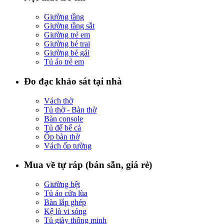
Giường tầng
Giường tầng sắt
Giường trẻ em
Giường bé trai
Giường bé gái
Tủ áo trẻ em
Đo đạc khảo sát tại nhà
Vách thờ
Tủ thờ - Bàn thờ
Bàn console
Tủ để bể cá
Ốp bàn thờ
Vách ốp tường
Mua về tự ráp (bán sẵn, giá rẻ)
Giường bệt
Tủ áo cửa lùa
Bàn lắp ghép
Kệ lò vi sóng
Tủ giày thông minh