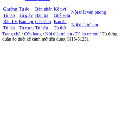
Giường
Tủ áo
Bàn phấn
Kệ tivi
Nội thất văn phòng
Tủ tab
Tủ giày
Bàn trà
Ghế sofa
Bàn LV
Bàn học
Giá sách
Bàn ăn
Nội thất trẻ em
Tủ bát
Tủ rượu
Tủ bếp
Tủ thờ
Trang chủ
/
Cửa hàng
/
Nội thất trẻ em
/
Tủ áo trẻ em
/ Tủ đựng
quần áo thiết kế cánh mở tiện dụng GHS-51251