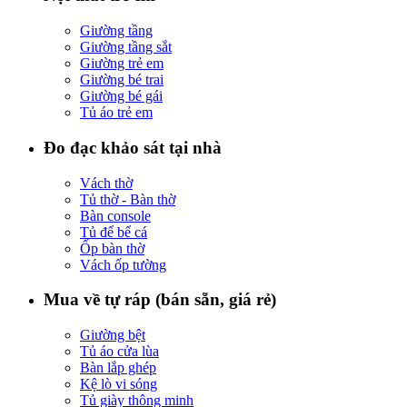
Giường tầng
Giường tầng sắt
Giường trẻ em
Giường bé trai
Giường bé gái
Tủ áo trẻ em
Đo đạc khảo sát tại nhà
Vách thờ
Tủ thờ - Bàn thờ
Bàn console
Tủ để bể cá
Ốp bàn thờ
Vách ốp tường
Mua về tự ráp (bán sẵn, giá rẻ)
Giường bệt
Tủ áo cửa lùa
Bàn lắp ghép
Kệ lò vi sóng
Tủ giày thông minh