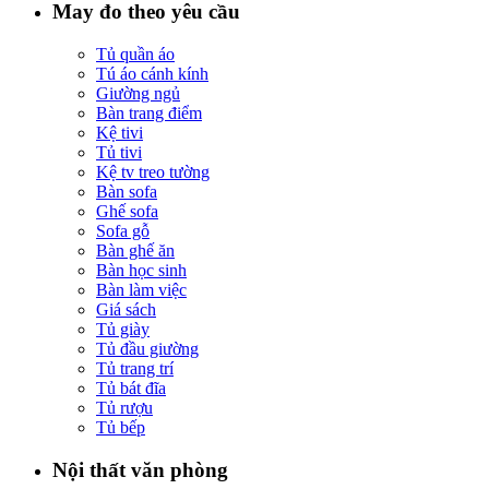
May đo theo yêu cầu
Tủ quần áo
Tú áo cánh kính
Giường ngủ
Bàn trang điểm
Kệ tivi
Tủ tivi
Kệ tv treo tường
Bàn sofa
Ghế sofa
Sofa gỗ
Bàn ghế ăn
Bàn học sinh
Bàn làm việc
Giá sách
Tủ giày
Tủ đầu giường
Tủ trang trí
Tủ bát đĩa
Tủ rượu
Tủ bếp
Nội thất văn phòng