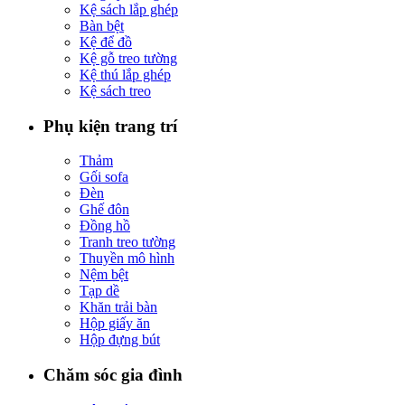
Kệ sách lắp ghép
Bàn bệt
Kệ để đồ
Kệ gỗ treo tường
Kệ thú lắp ghép
Kệ sách treo
Phụ kiện trang trí
Thảm
Gối sofa
Đèn
Ghế đôn
Đồng hồ
Tranh treo tường
Thuyền mô hình
Nệm bệt
Tạp dề
Khăn trải bàn
Hộp giấy ăn
Hộp đựng bút
Chăm sóc gia đình