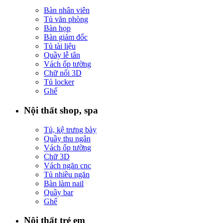
Bàn nhân viên
Tủ văn phòng
Bàn họp
Bàn giám đốc
Tủ tài liệu
Quầy lễ tân
Vách ốp tường
Chữ nổi 3D
Tủ locker
Ghế
Nội thất shop, spa
Tủ, kệ trưng bày
Quầy thu ngân
Vách ốp tường
Chữ 3D
Vách ngăn cnc
Tủ nhiều ngăn
Bàn làm nail
Quầy bar
Ghế
Nội thất trẻ em