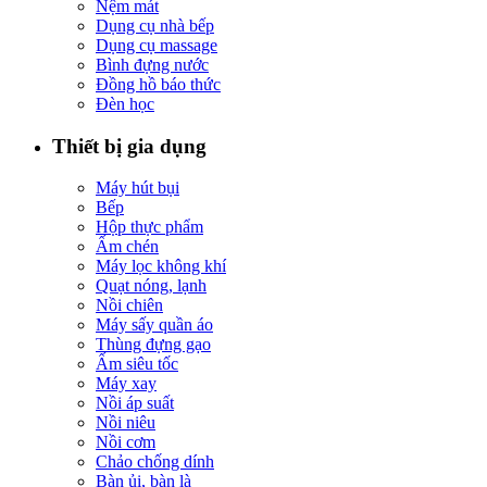
Nệm mát
Dụng cụ nhà bếp
Dụng cụ massage
Bình đựng nước
Đồng hồ báo thức
Đèn học
Thiết bị gia dụng
Máy hút bụi
Bếp
Hộp thực phẩm
Ấm chén
Máy lọc không khí
Quạt nóng, lạnh
Nồi chiên
Máy sấy quần áo
Thùng đựng gạo
Ấm siêu tốc
Máy xay
Nồi áp suất
Nồi niêu
Nồi cơm
Chảo chống dính
Bàn ủi, bàn là