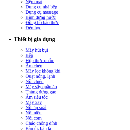
Nệm mát
Dụng cụ nhà bếp
Dụng cụ massage
Bình đựng nước
Đồng hồ báo thức
Đèn học
Thiết bị gia dụng
Máy hút bụi
Bếp
Hộp thực phẩm
Ấm chén
Máy lọc không khí
Quạt nóng, lạnh
Nồi chiên
Máy sấy quần áo
Thùng đựng gạo
Ấm siêu tốc
Máy xay
Nồi áp suất
Nồi niêu
Nồi cơm
Chảo chống dính
Bàn ủi, bàn là