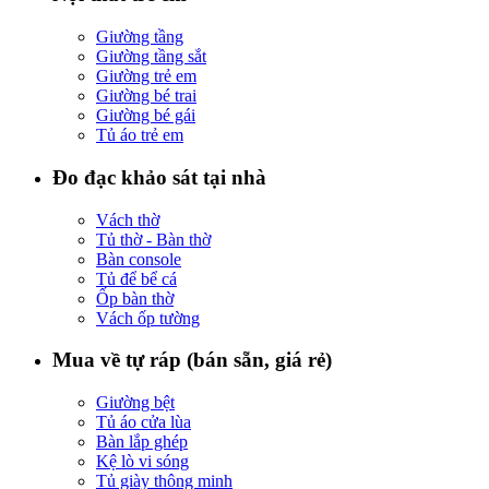
Giường tầng
Giường tầng sắt
Giường trẻ em
Giường bé trai
Giường bé gái
Tủ áo trẻ em
Đo đạc khảo sát tại nhà
Vách thờ
Tủ thờ - Bàn thờ
Bàn console
Tủ để bể cá
Ốp bàn thờ
Vách ốp tường
Mua về tự ráp (bán sẵn, giá rẻ)
Giường bệt
Tủ áo cửa lùa
Bàn lắp ghép
Kệ lò vi sóng
Tủ giày thông minh