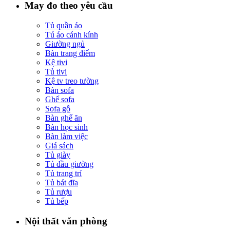
May đo theo yêu cầu
Tủ quần áo
Tú áo cánh kính
Giường ngủ
Bàn trang điểm
Kệ tivi
Tủ tivi
Kệ tv treo tường
Bàn sofa
Ghế sofa
Sofa gỗ
Bàn ghế ăn
Bàn học sinh
Bàn làm việc
Giá sách
Tủ giày
Tủ đầu giường
Tủ trang trí
Tủ bát đĩa
Tủ rượu
Tủ bếp
Nội thất văn phòng