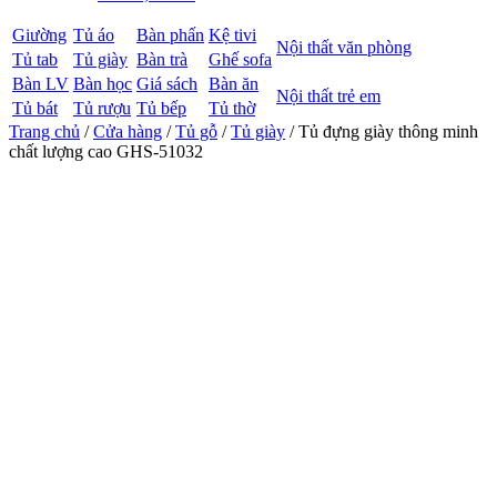
Giường
Tủ áo
Bàn phấn
Kệ tivi
Nội thất văn phòng
Tủ tab
Tủ giày
Bàn trà
Ghế sofa
Bàn LV
Bàn học
Giá sách
Bàn ăn
Nội thất trẻ em
Tủ bát
Tủ rượu
Tủ bếp
Tủ thờ
Trang chủ
/
Cửa hàng
/
Tủ gỗ
/
Tủ giày
/ Tủ đựng giày thông minh
chất lượng cao GHS-51032