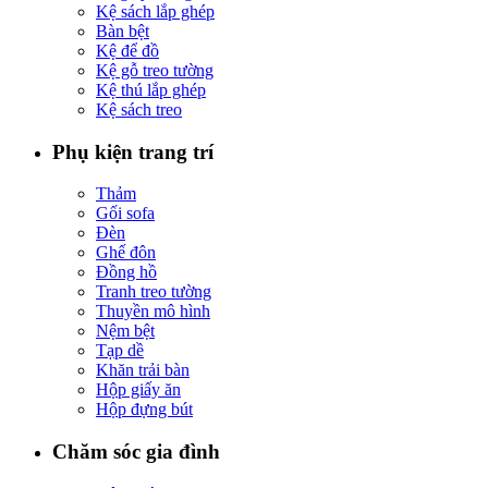
Kệ sách lắp ghép
Bàn bệt
Kệ để đồ
Kệ gỗ treo tường
Kệ thú lắp ghép
Kệ sách treo
Phụ kiện trang trí
Thảm
Gối sofa
Đèn
Ghế đôn
Đồng hồ
Tranh treo tường
Thuyền mô hình
Nệm bệt
Tạp dề
Khăn trải bàn
Hộp giấy ăn
Hộp đựng bút
Chăm sóc gia đình