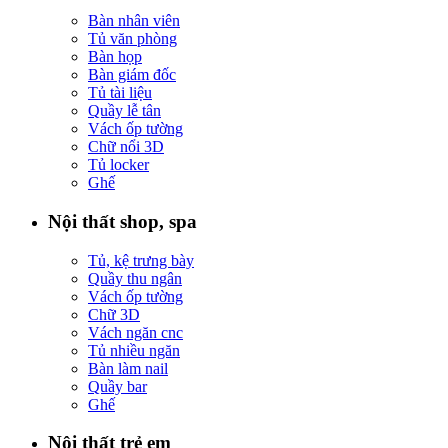
Bàn nhân viên
Tủ văn phòng
Bàn họp
Bàn giám đốc
Tủ tài liệu
Quầy lễ tân
Vách ốp tường
Chữ nổi 3D
Tủ locker
Ghế
Nội thất shop, spa
Tủ, kệ trưng bày
Quầy thu ngân
Vách ốp tường
Chữ 3D
Vách ngăn cnc
Tủ nhiều ngăn
Bàn làm nail
Quầy bar
Ghế
Nội thất trẻ em