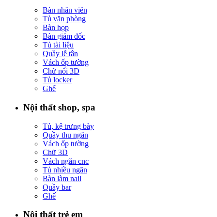
Bàn nhân viên
Tủ văn phòng
Bàn họp
Bàn giám đốc
Tủ tài liệu
Quầy lễ tân
Vách ốp tường
Chữ nổi 3D
Tủ locker
Ghế
Nội thất shop, spa
Tủ, kệ trưng bày
Quầy thu ngân
Vách ốp tường
Chữ 3D
Vách ngăn cnc
Tủ nhiều ngăn
Bàn làm nail
Quầy bar
Ghế
Nội thất trẻ em