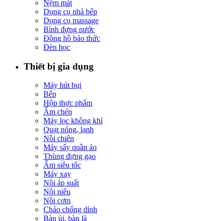
Nệm mát
Dụng cụ nhà bếp
Dụng cụ massage
Bình đựng nước
Đồng hồ báo thức
Đèn học
Thiết bị gia dụng
Máy hút bụi
Bếp
Hộp thực phẩm
Ấm chén
Máy lọc không khí
Quạt nóng, lạnh
Nồi chiên
Máy sấy quần áo
Thùng đựng gạo
Ấm siêu tốc
Máy xay
Nồi áp suất
Nồi niêu
Nồi cơm
Chảo chống dính
Bàn ủi, bàn là