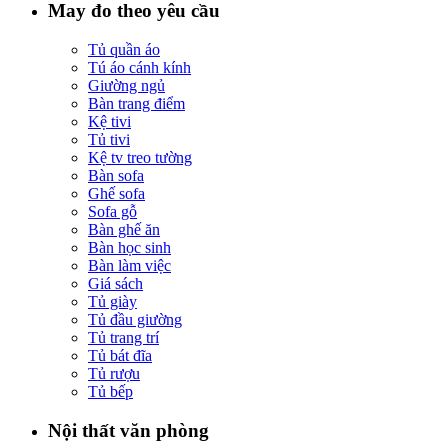
May đo theo yêu cầu
Tủ quần áo
Tú áo cánh kính
Giường ngủ
Bàn trang điểm
Kệ tivi
Tủ tivi
Kệ tv treo tường
Bàn sofa
Ghế sofa
Sofa gỗ
Bàn ghế ăn
Bàn học sinh
Bàn làm việc
Giá sách
Tủ giày
Tủ đầu giường
Tủ trang trí
Tủ bát đĩa
Tủ rượu
Tủ bếp
Nội thất văn phòng