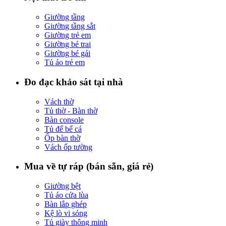
Giường tầng
Giường tầng sắt
Giường trẻ em
Giường bé trai
Giường bé gái
Tủ áo trẻ em
Đo đạc khảo sát tại nhà
Vách thờ
Tủ thờ - Bàn thờ
Bàn console
Tủ để bể cá
Ốp bàn thờ
Vách ốp tường
Mua về tự ráp (bán sẵn, giá rẻ)
Giường bệt
Tủ áo cửa lùa
Bàn lắp ghép
Kệ lò vi sóng
Tủ giày thông minh