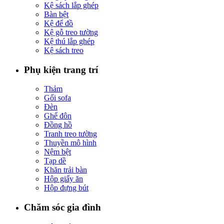
Kệ sách lắp ghép
Bàn bệt
Kệ để đồ
Kệ gỗ treo tường
Kệ thú lắp ghép
Kệ sách treo
Phụ kiện trang trí
Thảm
Gối sofa
Đèn
Ghế đôn
Đồng hồ
Tranh treo tường
Thuyền mô hình
Nệm bệt
Tạp dề
Khăn trải bàn
Hộp giấy ăn
Hộp đựng bút
Chăm sóc gia đình