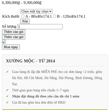
6,300,000
₫
–
9,300,000
₫
Kích thước
A - 80x40x174.1
B - 120x40x174.1
Xóa
Số lượng
Thêm vào giỏ
Thêm vào giỏ
Mua ngay
XƯỞNG MỘC - TỪ 2014
Giao hàng & lắp đặt MIỄN PHÍ cho các đơn hàng >2 triệu, gồm:
Hà Nội, Hồ Chí Minh, Đà Nẵng, Hải Phòng, Bình Dương, Đồng
Nai.
Thời gian giao hàng tiêu chuẩn 1~7 ngày
Nhận đặt đóng đồ theo yêu cầu dù chỉ 1 món
Giá đã bao gồm hóa đơn điện tử HKD