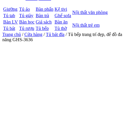
Giường
Tủ áo
Bàn phấn
Kệ tivi
Nội thất văn phòng
Tủ tab
Tủ giày
Bàn trà
Ghế sofa
Bàn LV
Bàn học
Giá sách
Bàn ăn
Nội thất trẻ em
Tủ bát
Tủ rượu
Tủ bếp
Tủ thờ
Trang chủ
/
Cửa hàng
/
Tủ bát đĩa
/ Tủ bếp trang trí đẹp, để đồ đa
năng GHS-3636