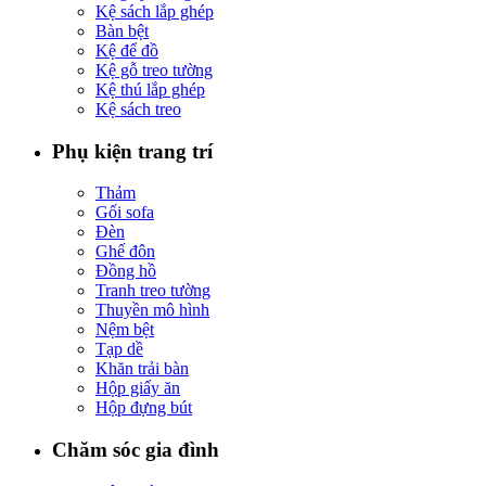
Kệ sách lắp ghép
Bàn bệt
Kệ để đồ
Kệ gỗ treo tường
Kệ thú lắp ghép
Kệ sách treo
Phụ kiện trang trí
Thảm
Gối sofa
Đèn
Ghế đôn
Đồng hồ
Tranh treo tường
Thuyền mô hình
Nệm bệt
Tạp dề
Khăn trải bàn
Hộp giấy ăn
Hộp đựng bút
Chăm sóc gia đình