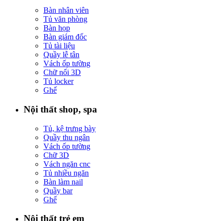
Bàn nhân viên
Tủ văn phòng
Bàn họp
Bàn giám đốc
Tủ tài liệu
Quầy lễ tân
Vách ốp tường
Chữ nổi 3D
Tủ locker
Ghế
Nội thất shop, spa
Tủ, kệ trưng bày
Quầy thu ngân
Vách ốp tường
Chữ 3D
Vách ngăn cnc
Tủ nhiều ngăn
Bàn làm nail
Quầy bar
Ghế
Nội thất trẻ em