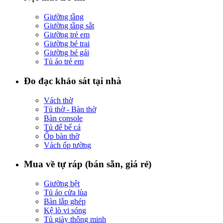
Giường tầng
Giường tầng sắt
Giường trẻ em
Giường bé trai
Giường bé gái
Tủ áo trẻ em
Đo đạc khảo sát tại nhà
Vách thờ
Tủ thờ - Bàn thờ
Bàn console
Tủ để bể cá
Ốp bàn thờ
Vách ốp tường
Mua về tự ráp (bán sẵn, giá rẻ)
Giường bệt
Tủ áo cửa lùa
Bàn lắp ghép
Kệ lò vi sóng
Tủ giày thông minh