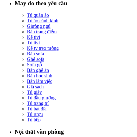
May đo theo yêu cầu
Tủ quần áo
Tú áo cánh kính
Giường ngủ
Bàn trang điểm
Kệ tivi
Tủ tivi
Kệ tv treo tường
Bàn sofa
Ghế sofa
Sofa gỗ
Bàn ghế ăn
Bàn học sinh
Bàn làm việc
Giá sách
Tủ giày
Tủ đầu giường
Tủ trang trí
Tủ bát đĩa
Tủ rượu
Tủ bếp
Nội thất văn phòng