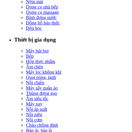
Nệm mát
Dụng cụ nhà bếp
Dụng cụ massage
Bình đựng nước
Đồng hồ báo thức
Đèn học
Thiết bị gia dụng
Máy hút bụi
Bếp
Hộp thực phẩm
Ấm chén
Máy lọc không khí
Quạt nóng, lạnh
Nồi chiên
Máy sấy quần áo
Thùng đựng gạo
Ấm siêu tốc
Máy xay
Nồi áp suất
Nồi niêu
Nồi cơm
Chảo chống dính
Bàn ủi, bàn là