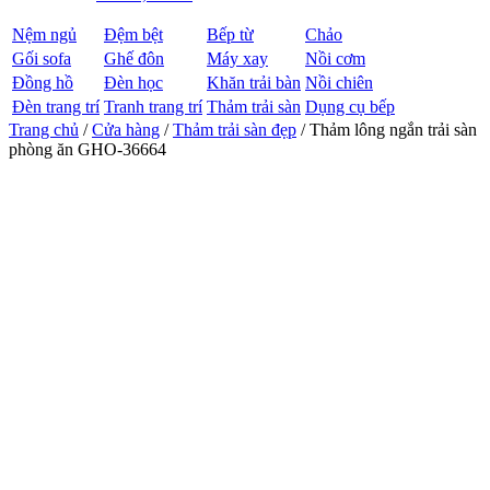
Nệm ngủ
Đệm bệt
Bếp từ
Chảo
Gối sofa
Ghế đôn
Máy xay
Nồi cơm
Đồng hồ
Đèn học
Khăn trải bàn
Nồi chiên
Đèn trang trí
Tranh trang trí
Thảm trải sàn
Dụng cụ bếp
Trang chủ
/
Cửa hàng
/
Thảm trải sàn đẹp
/ Thảm lông ngắn trải sàn
phòng ăn GHO-36664