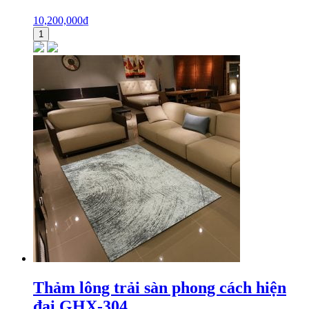
10,200,000
₫
1
Thảm lông trải sàn phong cách hiện
đại GHX-304