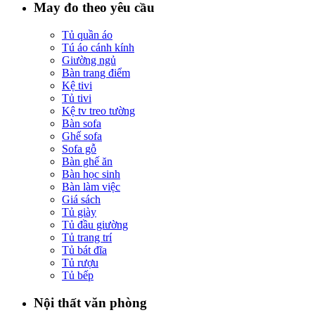
May đo theo yêu cầu
Tủ quần áo
Tú áo cánh kính
Giường ngủ
Bàn trang điểm
Kệ tivi
Tủ tivi
Kệ tv treo tường
Bàn sofa
Ghế sofa
Sofa gỗ
Bàn ghế ăn
Bàn học sinh
Bàn làm việc
Giá sách
Tủ giày
Tủ đầu giường
Tủ trang trí
Tủ bát đĩa
Tủ rượu
Tủ bếp
Nội thất văn phòng