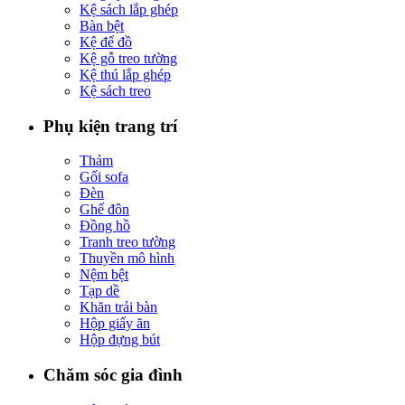
Kệ sách lắp ghép
Bàn bệt
Kệ để đồ
Kệ gỗ treo tường
Kệ thú lắp ghép
Kệ sách treo
Phụ kiện trang trí
Thảm
Gối sofa
Đèn
Ghế đôn
Đồng hồ
Tranh treo tường
Thuyền mô hình
Nệm bệt
Tạp dề
Khăn trải bàn
Hộp giấy ăn
Hộp đựng bút
Chăm sóc gia đình