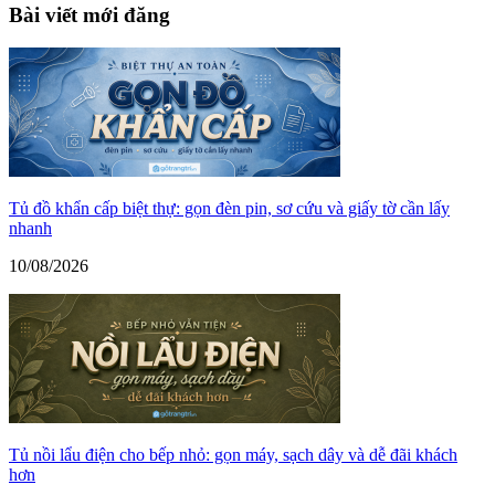
Bài viết mới đăng
Tủ đồ khẩn cấp biệt thự: gọn đèn pin, sơ cứu và giấy tờ cần lấy
nhanh
10/08/2026
Tủ nồi lẩu điện cho bếp nhỏ: gọn máy, sạch dây và dễ đãi khách
hơn