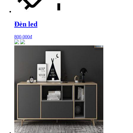
Đèn led
800,000
₫