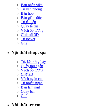
Bàn nhân viên
Tủ văn phòng
Bàn họp
Bàn giám đốc
Tủ tài liệu
Quầy lễ tân
Vách ốp tường
Chữ nổi 3D
Tủ locker
Ghế
Nội thất shop, spa
Tủ, kệ trưng bày
Quầy thu ngân
Vách ốp tường
Chữ 3D
Vách ngăn cnc
Tủ nhiều ngăn
Bàn làm nail
Quầy bar
Ghế
Nội thất trẻ em