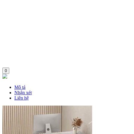
0
Mô tả
Nhận xét
Liên hệ