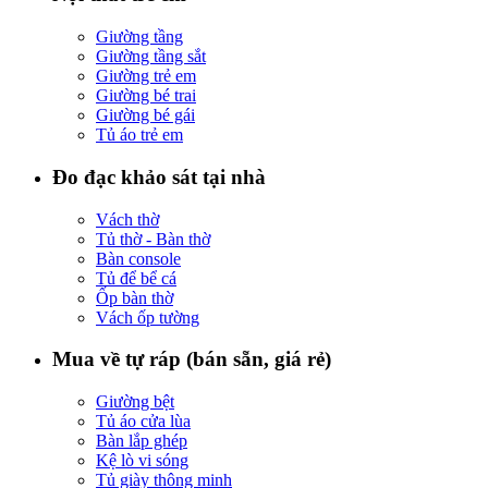
Giường tầng
Giường tầng sắt
Giường trẻ em
Giường bé trai
Giường bé gái
Tủ áo trẻ em
Đo đạc khảo sát tại nhà
Vách thờ
Tủ thờ - Bàn thờ
Bàn console
Tủ để bể cá
Ốp bàn thờ
Vách ốp tường
Mua về tự ráp (bán sẵn, giá rẻ)
Giường bệt
Tủ áo cửa lùa
Bàn lắp ghép
Kệ lò vi sóng
Tủ giày thông minh