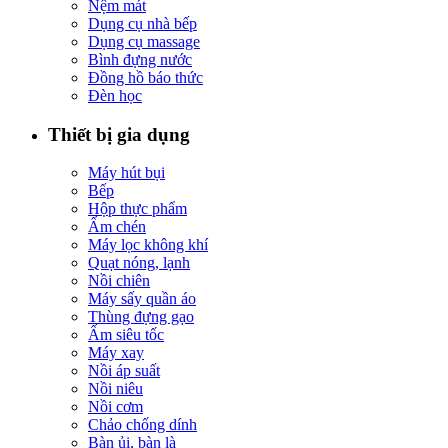
Nệm mát
Dụng cụ nhà bếp
Dụng cụ massage
Bình đựng nước
Đồng hồ báo thức
Đèn học
Thiết bị gia dụng
Máy hút bụi
Bếp
Hộp thực phẩm
Ấm chén
Máy lọc không khí
Quạt nóng, lạnh
Nồi chiên
Máy sấy quần áo
Thùng đựng gạo
Ấm siêu tốc
Máy xay
Nồi áp suất
Nồi niêu
Nồi cơm
Chảo chống dính
Bàn ủi, bàn là