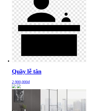
Quầy lễ tân
2,900,000
₫