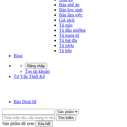
Bàn ghế ăn
Bàn học sinh
Bàn làm việc
Giá sách
Tủ giày
Tủ đầu giường
Tủ trang trí
Tủ bát đĩa
Tủ rượu
Tủ bếp
Blog
Đăng nhập
Tạo tài khoản
Tư Vấn Thiết Kế
Bão Deal 0đ
Tìm kiếm
Sản phẩm đã xem
Xóa hết