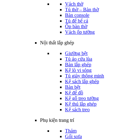
Vách thờ
Tủ thờ – Bàn thờ
Bàn console
Tủ để bể cá
Ốp bàn thờ
Vách ốp tường
Nội thất lắp ghép
Giường bệt
Tủ áo cửa lùa
Bàn lắp ghép
Kệ lò vi sóng
Tủ giày thông minh
Kệ sách lắp ghép
Bàn bệt
Kệ để đồ
Kệ gỗ treo tường
Kệ thú lắp ghép
Kệ sách treo
Phụ kiện trang trí
Thảm
Gối sofa