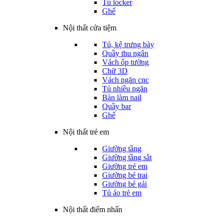
Tủ locker
Ghế
Nội thất cửa tiệm
Tủ, kệ trưng bày
Quầy thu ngân
Vách ốp tường
Chữ 3D
Vách ngăn cnc
Tủ nhiều ngăn
Bàn làm nail
Quầy bar
Ghế
Nội thất trẻ em
Giường tầng
Giường tầng sắt
Giường trẻ em
Giường bé trai
Giường bé gái
Tủ áo trẻ em
Nội thất điểm nhấn