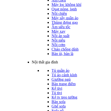
Ấm chén
Máy lọc không khí
Quạt nóng, lạnh
Nồi chiên
Máy sấy quần áo
Thùng đựng gạo
Ấm siêu tốc
Máy xay
Nồi áp suất
Nồi niêu
Nồi cơm
Chảo chống dính
Bàn ủi, bàn là
Nội thất gia đình
Tủ quần áo
Tú áo cánh kính
Giường ngủ
Bàn trang điểm
Kệ tivi
Tủ tivi
Kệ tv treo tường
Bàn sofa
Ghế sofa
Sofa gỗ