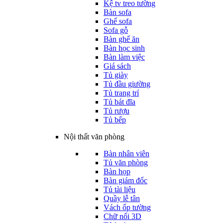
Kệ tv treo tường
Bàn sofa
Ghế sofa
Sofa gỗ
Bàn ghế ăn
Bàn học sinh
Bàn làm việc
Giá sách
Tủ giày
Tủ đầu giường
Tủ trang trí
Tủ bát đĩa
Tủ rượu
Tủ bếp
Nội thất văn phòng
Bàn nhân viên
Tủ văn phòng
Bàn họp
Bàn giám đốc
Tủ tài liệu
Quầy lễ tân
Vách ốp tường
Chữ nổi 3D