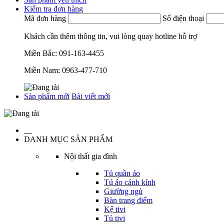
Kiểm tra đơn hàng
Mã đơn hàng
Số điện thoại
Khách cần thêm thông tin, vui lòng quay hotline hỗ trợ
Miền Bắc:
091-163-4455
Miền Nam:
0963-477-710
Sản phẩm mới
Bài viết mới
…
DANH MỤC SẢN PHẨM
Nội thất gia đình
Tủ quần áo
Tú áo cánh kính
Giường ngủ
Bàn trang điểm
Kệ tivi
Tủ tivi