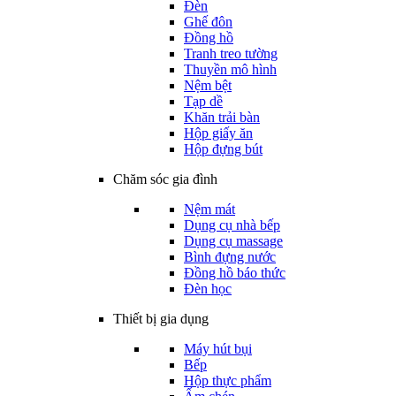
Đèn
Ghế đôn
Đồng hồ
Tranh treo tường
Thuyền mô hình
Nệm bệt
Tạp dề
Khăn trải bàn
Hộp giấy ăn
Hộp đựng bút
Chăm sóc gia đình
Nệm mát
Dụng cụ nhà bếp
Dụng cụ massage
Bình đựng nước
Đồng hồ báo thức
Đèn học
Thiết bị gia dụng
Máy hút bụi
Bếp
Hộp thực phẩm