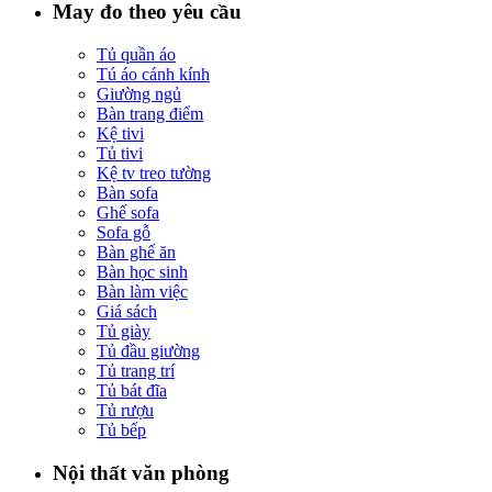
May đo theo yêu cầu
Tủ quần áo
Tú áo cánh kính
Giường ngủ
Bàn trang điểm
Kệ tivi
Tủ tivi
Kệ tv treo tường
Bàn sofa
Ghế sofa
Sofa gỗ
Bàn ghế ăn
Bàn học sinh
Bàn làm việc
Giá sách
Tủ giày
Tủ đầu giường
Tủ trang trí
Tủ bát đĩa
Tủ rượu
Tủ bếp
Nội thất văn phòng