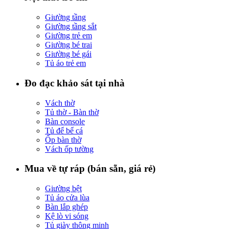
Giường tầng
Giường tầng sắt
Giường trẻ em
Giường bé trai
Giường bé gái
Tủ áo trẻ em
Đo đạc khảo sát tại nhà
Vách thờ
Tủ thờ - Bàn thờ
Bàn console
Tủ để bể cá
Ốp bàn thờ
Vách ốp tường
Mua về tự ráp (bán sẵn, giá rẻ)
Giường bệt
Tủ áo cửa lùa
Bàn lắp ghép
Kệ lò vi sóng
Tủ giày thông minh