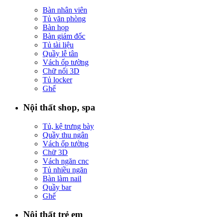
Bàn nhân viên
Tủ văn phòng
Bàn họp
Bàn giám đốc
Tủ tài liệu
Quầy lễ tân
Vách ốp tường
Chữ nổi 3D
Tủ locker
Ghế
Nội thất shop, spa
Tủ, kệ trưng bày
Quầy thu ngân
Vách ốp tường
Chữ 3D
Vách ngăn cnc
Tủ nhiều ngăn
Bàn làm nail
Quầy bar
Ghế
Nội thất trẻ em