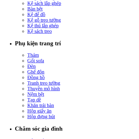
Kệ sách lắp ghép
Bàn bệt
Kệ để đồ
Kệ gỗ treo tường
Kệ thú lắp ghép
Kệ sách treo
Phụ kiện trang trí
Thảm
Gối sofa
Đèn
Ghế đôn
Đồng hồ
Tranh treo tường
Thuyền mô hình
Nệm bệt
Tạp dề
Khăn trải bàn
Hộp giấy ăn
Hộp đựng bút
Chăm sóc gia đình