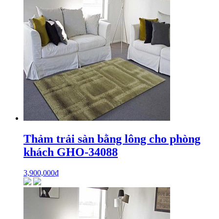
Thảm trải sàn bằng lông cho phòng
khách GHO-34088
3,900,000
₫