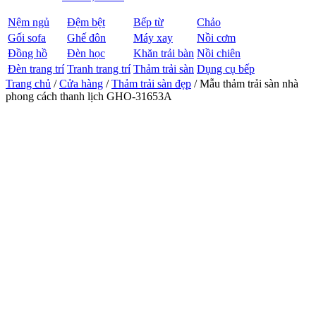
Nệm ngủ
Đệm bệt
Bếp từ
Chảo
Gối sofa
Ghế đôn
Máy xay
Nồi cơm
Đồng hồ
Đèn học
Khăn trải bàn
Nồi chiên
Đèn trang trí
Tranh trang trí
Thảm trải sàn
Dụng cụ bếp
Trang chủ
/
Cửa hàng
/
Thảm trải sàn đẹp
/ Mẫu thảm trải sàn nhà
phong cách thanh lịch GHO-31653A