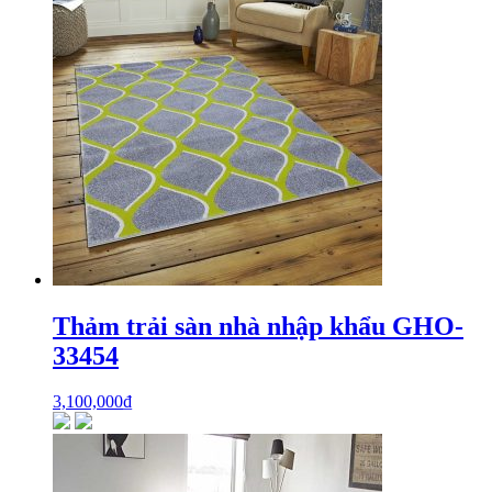
Thảm trải sàn nhà nhập khẩu GHO-
33454
3,100,000
₫