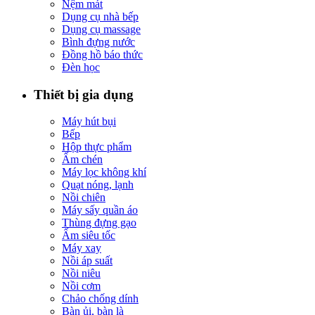
Nệm mát
Dụng cụ nhà bếp
Dụng cụ massage
Bình đựng nước
Đồng hồ báo thức
Đèn học
Thiết bị gia dụng
Máy hút bụi
Bếp
Hộp thực phẩm
Ấm chén
Máy lọc không khí
Quạt nóng, lạnh
Nồi chiên
Máy sấy quần áo
Thùng đựng gạo
Ấm siêu tốc
Máy xay
Nồi áp suất
Nồi niêu
Nồi cơm
Chảo chống dính
Bàn ủi, bàn là