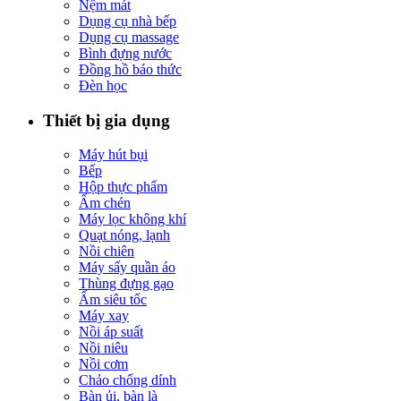
Nệm mát
Dụng cụ nhà bếp
Dụng cụ massage
Bình đựng nước
Đồng hồ báo thức
Đèn học
Thiết bị gia dụng
Máy hút bụi
Bếp
Hộp thực phẩm
Ấm chén
Máy lọc không khí
Quạt nóng, lạnh
Nồi chiên
Máy sấy quần áo
Thùng đựng gạo
Ấm siêu tốc
Máy xay
Nồi áp suất
Nồi niêu
Nồi cơm
Chảo chống dính
Bàn ủi, bàn là