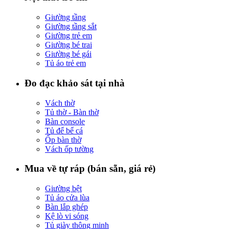
Giường tầng
Giường tầng sắt
Giường trẻ em
Giường bé trai
Giường bé gái
Tủ áo trẻ em
Đo đạc khảo sát tại nhà
Vách thờ
Tủ thờ - Bàn thờ
Bàn console
Tủ để bể cá
Ốp bàn thờ
Vách ốp tường
Mua về tự ráp (bán sẵn, giá rẻ)
Giường bệt
Tủ áo cửa lùa
Bàn lắp ghép
Kệ lò vi sóng
Tủ giày thông minh