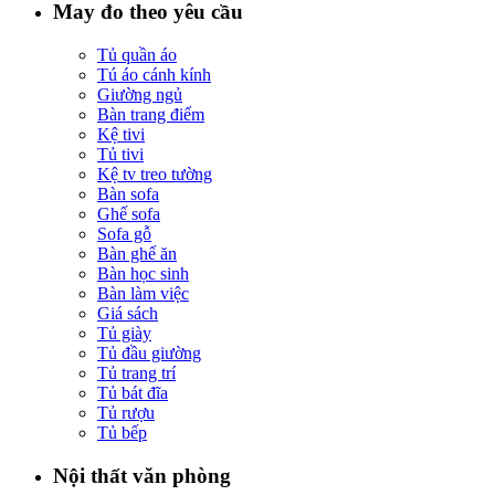
May đo theo yêu cầu
Tủ quần áo
Tú áo cánh kính
Giường ngủ
Bàn trang điểm
Kệ tivi
Tủ tivi
Kệ tv treo tường
Bàn sofa
Ghế sofa
Sofa gỗ
Bàn ghế ăn
Bàn học sinh
Bàn làm việc
Giá sách
Tủ giày
Tủ đầu giường
Tủ trang trí
Tủ bát đĩa
Tủ rượu
Tủ bếp
Nội thất văn phòng