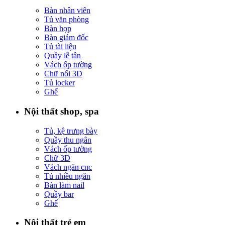
Bàn nhân viên
Tủ văn phòng
Bàn họp
Bàn giám đốc
Tủ tài liệu
Quầy lễ tân
Vách ốp tường
Chữ nổi 3D
Tủ locker
Ghế
Nội thất shop, spa
Tủ, kệ trưng bày
Quầy thu ngân
Vách ốp tường
Chữ 3D
Vách ngăn cnc
Tủ nhiều ngăn
Bàn làm nail
Quầy bar
Ghế
Nội thất trẻ em