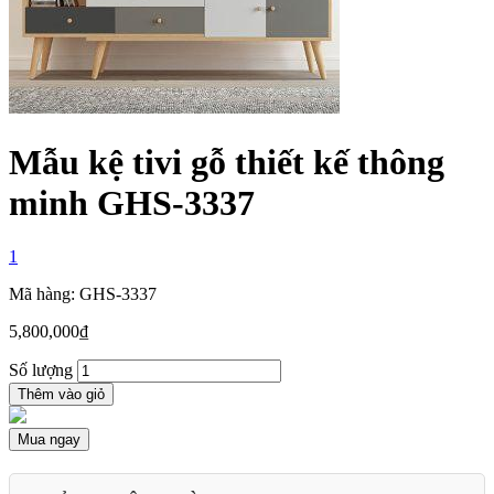
Mẫu kệ tivi gỗ thiết kế thông
minh GHS-3337
1
Mã hàng: GHS-3337
5,800,000
₫
Số lượng
Thêm vào giỏ
Mua ngay