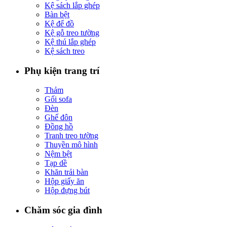
Kệ sách lắp ghép
Bàn bệt
Kệ để đồ
Kệ gỗ treo tường
Kệ thú lắp ghép
Kệ sách treo
Phụ kiện trang trí
Thảm
Gối sofa
Đèn
Ghế đôn
Đồng hồ
Tranh treo tường
Thuyền mô hình
Nệm bệt
Tạp dề
Khăn trải bàn
Hộp giấy ăn
Hộp đựng bút
Chăm sóc gia đình