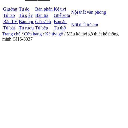
Giường
Tủ áo
Bàn phấn
Kệ tivi
Nội thất văn phòng
Tủ tab
Tủ giày
Bàn trà
Ghế sofa
Bàn LV
Bàn học
Giá sách
Bàn ăn
Nội thất trẻ em
Tủ bát
Tủ rượu
Tủ bếp
Tủ thờ
Trang chủ
/
Cửa hàng
/
Kệ tivi gỗ
/ Mẫu kệ tivi gỗ thiết kế thông
minh GHS-3337