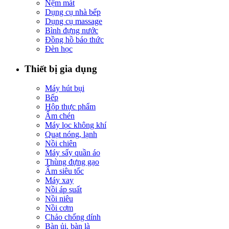
Nệm mát
Dụng cụ nhà bếp
Dụng cụ massage
Bình đựng nước
Đồng hồ báo thức
Đèn học
Thiết bị gia dụng
Máy hút bụi
Bếp
Hộp thực phẩm
Ấm chén
Máy lọc không khí
Quạt nóng, lạnh
Nồi chiên
Máy sấy quần áo
Thùng đựng gạo
Ấm siêu tốc
Máy xay
Nồi áp suất
Nồi niêu
Nồi cơm
Chảo chống dính
Bàn ủi, bàn là