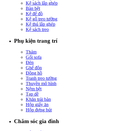
Kệ sách lắp ghép
Bàn bệt
Kệ để đồ
Kệ gỗ treo tường
Kệ thú lắp ghép
Kệ sách treo
Phụ kiện trang trí
Thảm
Gối sofa
Đèn
Ghế đôn
Đồng hồ
Tranh treo tường
Thuyền mô hình
Nệm bệt
Tạp dề
Khăn trải bàn
Hộp giấy ăn
Hộp đựng bút
Chăm sóc gia đình