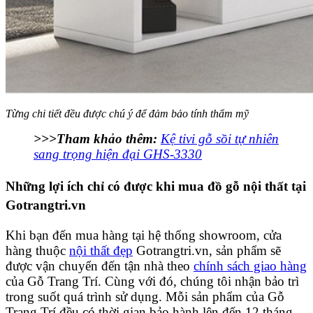
Từng chi tiết đều được chú ý để đảm bảo tính thẩm mỹ
>>>Tham khảo thêm:
Kệ tivi gỗ sồi tự nhiên
sang trọng hiện đại GHS-3330
Những lợi ích chỉ có được khi mua đồ gỗ nội thất tại
Gotrangtri.vn
Khi bạn đến mua hàng tại hệ thống showroom, cửa
hàng thuộc
nội thất đẹp
Gotrangtri.vn, sản phẩm sẽ
được vận chuyển đến tận nhà theo
chính sách giao hàng
của Gỗ Trang Trí. Cùng với đó, chúng tôi nhận bảo trì
trong suốt quá trình sử dụng. Mỗi sản phẩm của Gỗ
Trang Trí đều có thời gian bảo hành lên đến 12 tháng