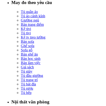
May đo theo yêu cầu
Tủ quần áo
Tú áo cánh kính
Giường ngủ
Bàn trang điểm
Kệ tivi
Tủ tivi
Kệ tv treo tường
Bàn sofa
Ghế sofa
Sofa gỗ
Bàn ghế ăn
Bàn học sinh
Bàn làm việc
Giá sách
Tủ giày
Tủ đầu giường
Tủ trang trí
Tủ bát đĩa
Tủ rượu
Tủ bếp
Nội thất văn phòng