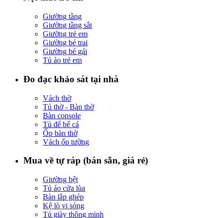
Giường tầng
Giường tầng sắt
Giường trẻ em
Giường bé trai
Giường bé gái
Tủ áo trẻ em
Đo đạc khảo sát tại nhà
Vách thờ
Tủ thờ - Bàn thờ
Bàn console
Tủ để bể cá
Ốp bàn thờ
Vách ốp tường
Mua về tự ráp (bán sẵn, giá rẻ)
Giường bệt
Tủ áo cửa lùa
Bàn lắp ghép
Kệ lò vi sóng
Tủ giày thông minh