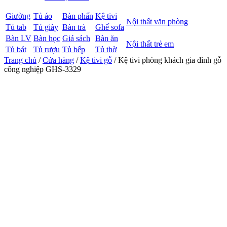
Giường
Tủ áo
Bàn phấn
Kệ tivi
Nội thất văn phòng
Tủ tab
Tủ giày
Bàn trà
Ghế sofa
Bàn LV
Bàn học
Giá sách
Bàn ăn
Nội thất trẻ em
Tủ bát
Tủ rượu
Tủ bếp
Tủ thờ
Trang chủ
/
Cửa hàng
/
Kệ tivi gỗ
/ Kệ tivi phòng khách gia đình gỗ
công nghiệp GHS-3329