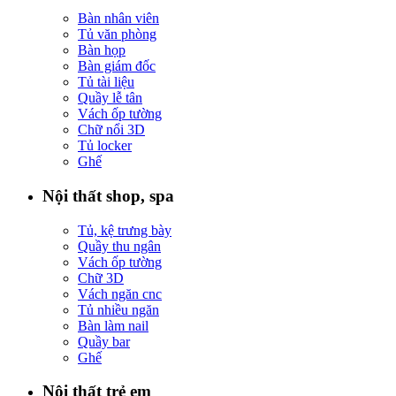
Bàn nhân viên
Tủ văn phòng
Bàn họp
Bàn giám đốc
Tủ tài liệu
Quầy lễ tân
Vách ốp tường
Chữ nổi 3D
Tủ locker
Ghế
Nội thất shop, spa
Tủ, kệ trưng bày
Quầy thu ngân
Vách ốp tường
Chữ 3D
Vách ngăn cnc
Tủ nhiều ngăn
Bàn làm nail
Quầy bar
Ghế
Nội thất trẻ em