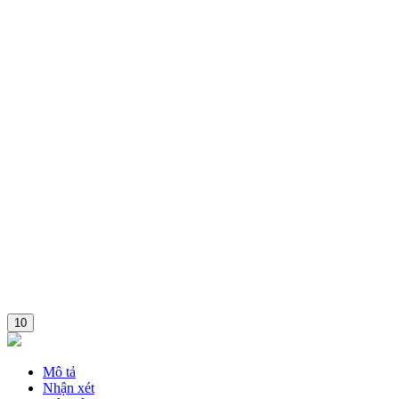
Combo
10
Mô tả
Nhận xét