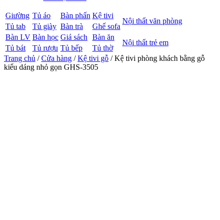
Giường
Tủ áo
Bàn phấn
Kệ tivi
Nội thất văn phòng
Tủ tab
Tủ giày
Bàn trà
Ghế sofa
Bàn LV
Bàn học
Giá sách
Bàn ăn
Nội thất trẻ em
Tủ bát
Tủ rượu
Tủ bếp
Tủ thờ
Trang chủ
/
Cửa hàng
/
Kệ tivi gỗ
/ Kệ tivi phòng khách bằng gỗ
kiểu dáng nhỏ gọn GHS-3505