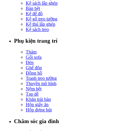
Kệ sách lắp ghép
Bàn bệt
Kệ để đồ
Kệ gỗ treo tường
Kệ thú lắp ghép
Kệ sách treo
Phụ kiện trang trí
Thảm
Gối sofa
Đèn
Ghế đôn
Đồng hồ
Tranh treo tường
Thuyền mô hình
Nệm bệt
Tạp dề
Khăn trải bàn
Hộp giấy ăn
Hộp đựng bút
Chăm sóc gia đình