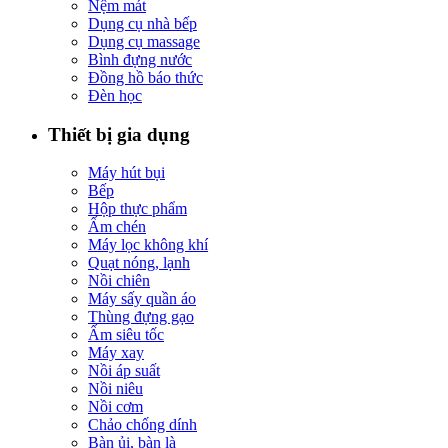
Nệm mát
Dụng cụ nhà bếp
Dụng cụ massage
Bình đựng nước
Đồng hồ báo thức
Đèn học
Thiết bị gia dụng
Máy hút bụi
Bếp
Hộp thực phẩm
Ấm chén
Máy lọc không khí
Quạt nóng, lạnh
Nồi chiên
Máy sấy quần áo
Thùng đựng gạo
Ấm siêu tốc
Máy xay
Nồi áp suất
Nồi niêu
Nồi cơm
Chảo chống dính
Bàn ủi, bàn là