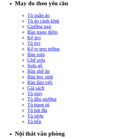
May đo theo yêu cầu
Tủ quần áo
Tú áo cánh kính
Giường ngủ
Bàn trang điểm
Kệ tivi
Tủ tivi
Kệ tv treo tường
Bàn sofa
Ghế sofa
Sofa gỗ
Bàn ghế ăn
Bàn học sinh
Bàn làm việc
Giá sách
Tủ giày
Tủ đầu giường
Tủ trang trí
Tủ bát đĩa
Tủ rượu
Tủ bếp
Nội thất văn phòng