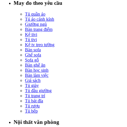
May đo theo yêu cầu
Tủ quần áo
Tú áo cánh kính
Giường ngủ
Bàn trang điểm
Kệ tivi
Tủ tivi
Kệ tv treo tường
Bàn sofa
Ghế sofa
Sofa gỗ
Bàn ghế ăn
Bàn học sinh
Bàn làm việc
Giá sách
Tủ giày
Tủ đầu giường
Tủ trang trí
Tủ bát đĩa
Tủ rượu
Tủ bếp
Nội thất văn phòng