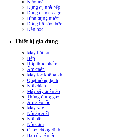
Nệm mát
Dụng cụ nhà bếp
Dụng cụ massage
Bình đựng nước
Đồng hồ báo thức
Đèn học
Thiết bị gia dụng
Máy hút bụi
Bếp
Hộp thực phẩm
Ấm chén
Máy lọc không khí
Quạt nóng, lạnh
Nồi chiên
Máy sấy quần áo
Thùng đựng gạo
Ấm siêu tốc
Máy xay
Nồi áp suất
Nồi niêu
Nồi cơm
Chảo chống dính
Bàn ủi, bàn là