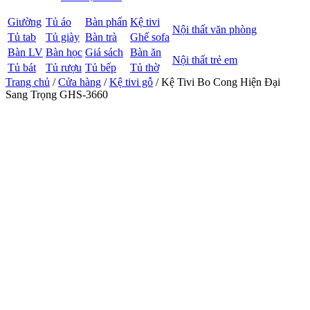
Giường
Tủ áo
Bàn phấn
Kệ tivi
Nội thất văn phòng
Tủ tab
Tủ giày
Bàn trà
Ghế sofa
Bàn LV
Bàn học
Giá sách
Bàn ăn
Nội thất trẻ em
Tủ bát
Tủ rượu
Tủ bếp
Tủ thờ
Trang chủ
/
Cửa hàng
/
Kệ tivi gỗ
/ Kệ Tivi Bo Cong Hiện Đại
Sang Trọng GHS-3660