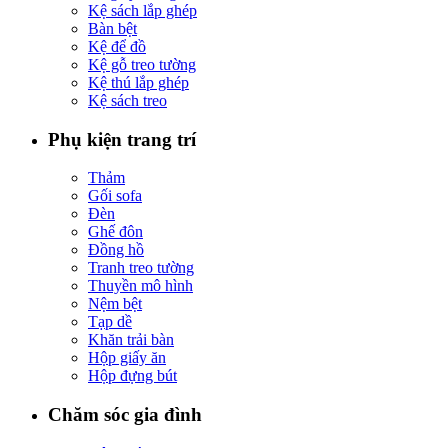
Kệ sách lắp ghép
Bàn bệt
Kệ để đồ
Kệ gỗ treo tường
Kệ thú lắp ghép
Kệ sách treo
Phụ kiện trang trí
Thảm
Gối sofa
Đèn
Ghế đôn
Đồng hồ
Tranh treo tường
Thuyền mô hình
Nệm bệt
Tạp dề
Khăn trải bàn
Hộp giấy ăn
Hộp đựng bút
Chăm sóc gia đình