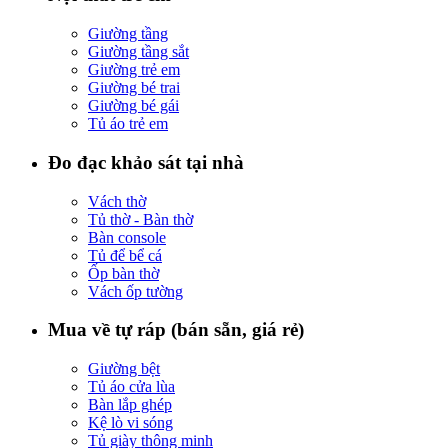
Giường tầng
Giường tầng sắt
Giường trẻ em
Giường bé trai
Giường bé gái
Tủ áo trẻ em
Đo đạc khảo sát tại nhà
Vách thờ
Tủ thờ - Bàn thờ
Bàn console
Tủ để bể cá
Ốp bàn thờ
Vách ốp tường
Mua về tự ráp (bán sẵn, giá rẻ)
Giường bệt
Tủ áo cửa lùa
Bàn lắp ghép
Kệ lò vi sóng
Tủ giày thông minh