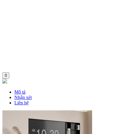
0
Mô tả
Nhận xét
Liên hệ