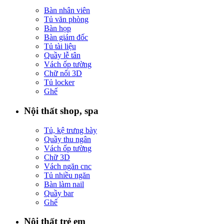
Bàn nhân viên
Tủ văn phòng
Bàn họp
Bàn giám đốc
Tủ tài liệu
Quầy lễ tân
Vách ốp tường
Chữ nổi 3D
Tủ locker
Ghế
Nội thất shop, spa
Tủ, kệ trưng bày
Quầy thu ngân
Vách ốp tường
Chữ 3D
Vách ngăn cnc
Tủ nhiều ngăn
Bàn làm nail
Quầy bar
Ghế
Nội thất trẻ em