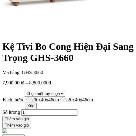
Kệ Tivi Bo Cong Hiện Đại Sang
Trọng GHS-3660
Mã hàng: GHS-3660
7,900,000
₫
–
8,800,000
₫
Kích thước
200x40x46cm
220x40x46cm
Xóa
Số lượng
Thêm vào giỏ
Thêm vào giỏ