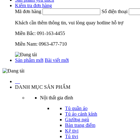
Kiểm tra đơn hàng
Mã đơn hàng
Số điện thoại
Khách cần thêm thông tin, vui lòng quay hotline hỗ trợ
Miền Bắc:
091-163-4455
Miền Nam:
0963-477-710
Sản phẩm mới
Bài viết mới
…
DANH MỤC SẢN PHẨM
Nội thất gia đình
Tủ quần áo
Tú áo cánh kính
Giường ngủ
Bàn trang điểm
Kệ tivi
Tủ tivi