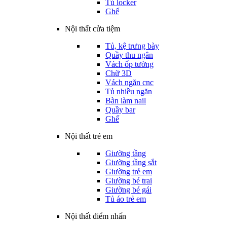
Tủ locker
Ghế
Nội thất cửa tiệm
Tủ, kệ trưng bày
Quầy thu ngân
Vách ốp tường
Chữ 3D
Vách ngăn cnc
Tủ nhiều ngăn
Bàn làm nail
Quầy bar
Ghế
Nội thất trẻ em
Giường tầng
Giường tầng sắt
Giường trẻ em
Giường bé trai
Giường bé gái
Tủ áo trẻ em
Nội thất điểm nhấn