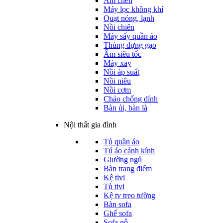
Ấm chén
Máy lọc không khí
Quạt nóng, lạnh
Nồi chiên
Máy sấy quần áo
Thùng đựng gạo
Ấm siêu tốc
Máy xay
Nồi áp suất
Nồi niêu
Nồi cơm
Chảo chống dính
Bàn ủi, bàn là
Nội thất gia đình
Tủ quần áo
Tú áo cánh kính
Giường ngủ
Bàn trang điểm
Kệ tivi
Tủ tivi
Kệ tv treo tường
Bàn sofa
Ghế sofa
Sofa gỗ