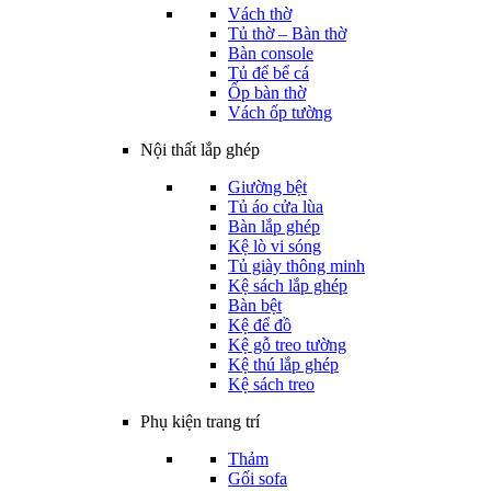
Vách thờ
Tủ thờ – Bàn thờ
Bàn console
Tủ để bể cá
Ốp bàn thờ
Vách ốp tường
Nội thất lắp ghép
Giường bệt
Tủ áo cửa lùa
Bàn lắp ghép
Kệ lò vi sóng
Tủ giày thông minh
Kệ sách lắp ghép
Bàn bệt
Kệ để đồ
Kệ gỗ treo tường
Kệ thú lắp ghép
Kệ sách treo
Phụ kiện trang trí
Thảm
Gối sofa