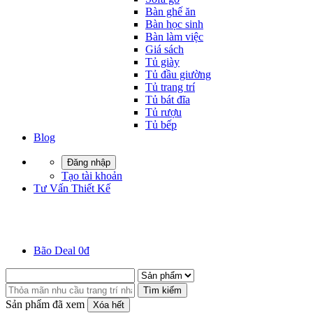
Bàn ghế ăn
Bàn học sinh
Bàn làm việc
Giá sách
Tủ giày
Tủ đầu giường
Tủ trang trí
Tủ bát đĩa
Tủ rượu
Tủ bếp
Blog
Đăng nhập
Tạo tài khoản
Tư Vấn Thiết Kế
Bão Deal 0đ
Tìm kiếm
Sản phẩm đã xem
Xóa hết