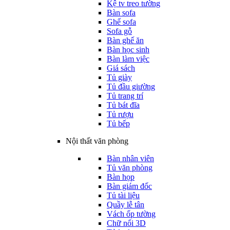
Kệ tv treo tường
Bàn sofa
Ghế sofa
Sofa gỗ
Bàn ghế ăn
Bàn học sinh
Bàn làm việc
Giá sách
Tủ giày
Tủ đầu giường
Tủ trang trí
Tủ bát đĩa
Tủ rượu
Tủ bếp
Nội thất văn phòng
Bàn nhân viên
Tủ văn phòng
Bàn họp
Bàn giám đốc
Tủ tài liệu
Quầy lễ tân
Vách ốp tường
Chữ nổi 3D