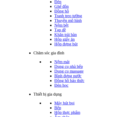
Đèn
Ghế đôn
Đồng hồ
Tranh treo tường
Thuyền mô hình
Nệm bệt
Tạp dề
Khăn trải bàn
Hộp giấy ăn
Hộp đựng bút
Chăm sóc gia đình
Nệm mát
Dụng cụ nhà bếp
Dụng cụ massage
Bình đựng nước
Đồng hồ báo thức
Đèn học
Thiết bị gia dụng
Máy hút bụi
Bếp
Hộp thực phẩm