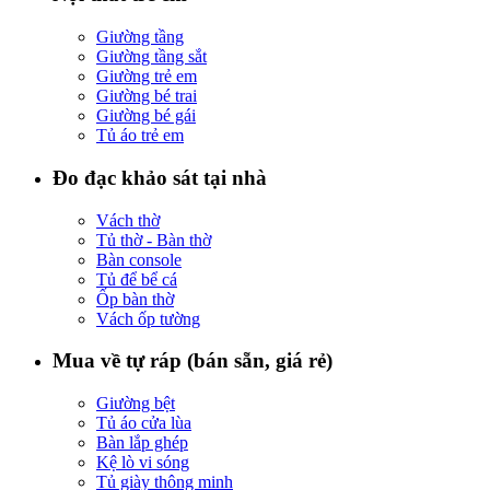
Giường tầng
Giường tầng sắt
Giường trẻ em
Giường bé trai
Giường bé gái
Tủ áo trẻ em
Đo đạc khảo sát tại nhà
Vách thờ
Tủ thờ - Bàn thờ
Bàn console
Tủ để bể cá
Ốp bàn thờ
Vách ốp tường
Mua về tự ráp (bán sẵn, giá rẻ)
Giường bệt
Tủ áo cửa lùa
Bàn lắp ghép
Kệ lò vi sóng
Tủ giày thông minh