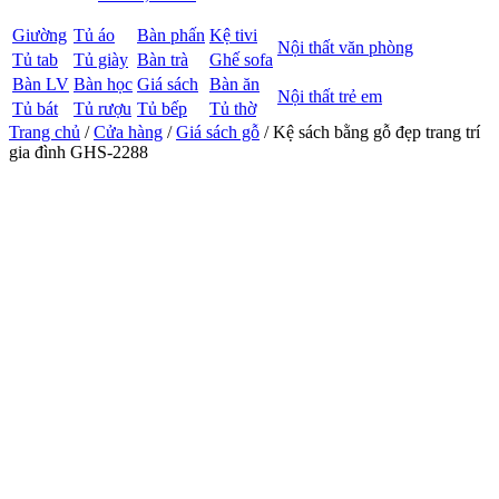
Giường
Tủ áo
Bàn phấn
Kệ tivi
Nội thất văn phòng
Tủ tab
Tủ giày
Bàn trà
Ghế sofa
Bàn LV
Bàn học
Giá sách
Bàn ăn
Nội thất trẻ em
Tủ bát
Tủ rượu
Tủ bếp
Tủ thờ
Trang chủ
/
Cửa hàng
/
Giá sách gỗ
/ Kệ sách bằng gỗ đẹp trang trí
gia đình GHS-2288