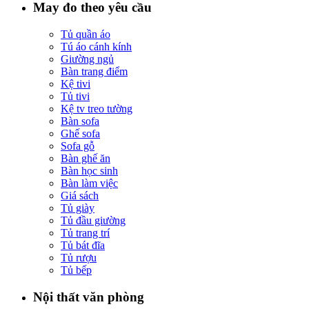
May đo theo yêu cầu
Tủ quần áo
Tú áo cánh kính
Giường ngủ
Bàn trang điểm
Kệ tivi
Tủ tivi
Kệ tv treo tường
Bàn sofa
Ghế sofa
Sofa gỗ
Bàn ghế ăn
Bàn học sinh
Bàn làm việc
Giá sách
Tủ giày
Tủ đầu giường
Tủ trang trí
Tủ bát đĩa
Tủ rượu
Tủ bếp
Nội thất văn phòng