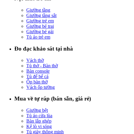
Giường tầng
Giường tầng sắt
Giường trẻ em
Giường bé trai
Giường bé gái
Tủ áo trẻ em
Đo đạc khảo sát tại nhà
Vách thờ
Tủ thờ - Bàn thờ
Bàn console
Tủ để bể cá
Ốp bàn thờ
Vách ốp tường
Mua về tự ráp (bán sẵn, giá rẻ)
Giường bệt
Tủ áo cửa lùa
Bàn lắp ghép
Kệ lò vi sóng
Tủ giày thông minh