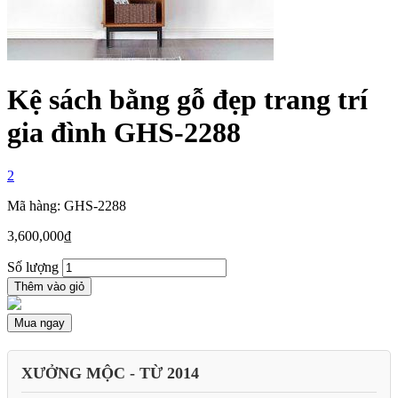
Kệ sách bằng gỗ đẹp trang trí
gia đình GHS-2288
2
Mã hàng: GHS-2288
3,600,000
₫
Số lượng
Thêm vào giỏ
Mua ngay
XƯỞNG MỘC - TỪ 2014