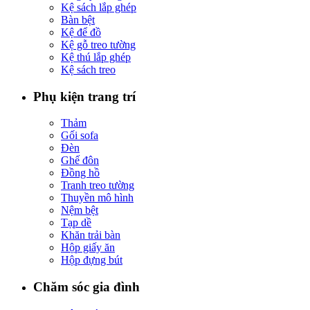
Kệ sách lắp ghép
Bàn bệt
Kệ để đồ
Kệ gỗ treo tường
Kệ thú lắp ghép
Kệ sách treo
Phụ kiện trang trí
Thảm
Gối sofa
Đèn
Ghế đôn
Đồng hồ
Tranh treo tường
Thuyền mô hình
Nệm bệt
Tạp dề
Khăn trải bàn
Hộp giấy ăn
Hộp đựng bút
Chăm sóc gia đình