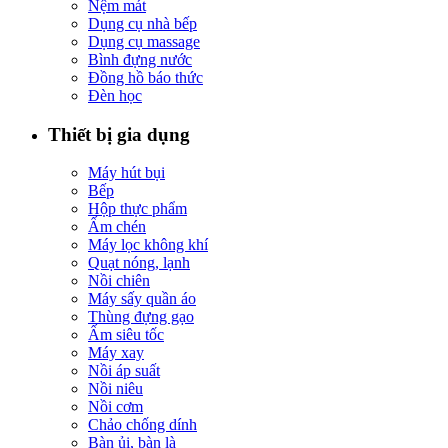
Nệm mát
Dụng cụ nhà bếp
Dụng cụ massage
Bình đựng nước
Đồng hồ báo thức
Đèn học
Thiết bị gia dụng
Máy hút bụi
Bếp
Hộp thực phẩm
Ấm chén
Máy lọc không khí
Quạt nóng, lạnh
Nồi chiên
Máy sấy quần áo
Thùng đựng gạo
Ấm siêu tốc
Máy xay
Nồi áp suất
Nồi niêu
Nồi cơm
Chảo chống dính
Bàn ủi, bàn là