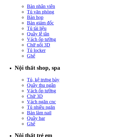
Bàn nhân viên
Tủ văn phòng
Bàn họp
Bàn giám đốc
Tủ tài liệu
Quầy lễ tân
Vách ốp tường
Chữ nổi 3D
Tủ locker
Ghế
Nội thất shop, spa
Tủ, kệ trưng bày
Quầy thu ngân
Vách ốp tường
Chữ 3D
Vách ngăn cnc
Tủ nhiều ngăn
Bàn làm nail
Quầy bar
Ghế
Nội thất trẻ em