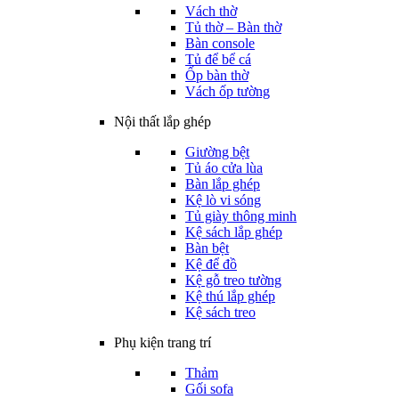
Vách thờ
Tủ thờ – Bàn thờ
Bàn console
Tủ để bể cá
Ốp bàn thờ
Vách ốp tường
Nội thất lắp ghép
Giường bệt
Tủ áo cửa lùa
Bàn lắp ghép
Kệ lò vi sóng
Tủ giày thông minh
Kệ sách lắp ghép
Bàn bệt
Kệ để đồ
Kệ gỗ treo tường
Kệ thú lắp ghép
Kệ sách treo
Phụ kiện trang trí
Thảm
Gối sofa