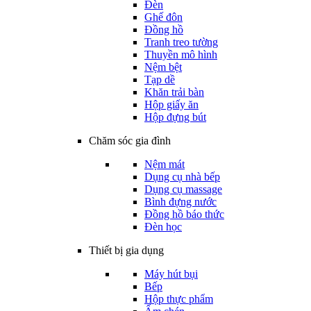
Đèn
Ghế đôn
Đồng hồ
Tranh treo tường
Thuyền mô hình
Nệm bệt
Tạp dề
Khăn trải bàn
Hộp giấy ăn
Hộp đựng bút
Chăm sóc gia đình
Nệm mát
Dụng cụ nhà bếp
Dụng cụ massage
Bình đựng nước
Đồng hồ báo thức
Đèn học
Thiết bị gia dụng
Máy hút bụi
Bếp
Hộp thực phẩm