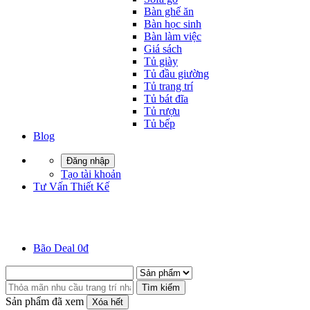
Bàn ghế ăn
Bàn học sinh
Bàn làm việc
Giá sách
Tủ giày
Tủ đầu giường
Tủ trang trí
Tủ bát đĩa
Tủ rượu
Tủ bếp
Blog
Đăng nhập
Tạo tài khoản
Tư Vấn Thiết Kế
Bão Deal 0đ
Tìm kiếm
Sản phẩm đã xem
Xóa hết