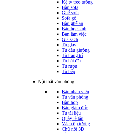
Kệ tv treo tường
Bàn sofa
Ghế sofa
Sofa gỗ
Bàn ghế ăn
Bàn học sinh
Bàn làm việc
Giá sách
Tủ giày
Tủ đầu giường
Tủ trang trí
Tủ bát đĩa
Tủ rượu
Tủ bếp
Nội thất văn phòng
Bàn nhân viên
Tủ văn phòng
Bàn họp
Bàn giám đốc
Tủ tài liệu
Quầy lễ tân
Vách ốp tường
Chữ nổi 3D