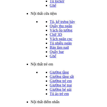
Tủ locker
Ghế
Nội thất cửa tiệm
Tủ, kệ trưng bày
Quầy thu ngân
Vách ốp tường
Chữ 3D
Vách ngăn cnc
Tủ nhiều ngăn
Bàn làm nail
Quầy bar
Ghế
Nội thất trẻ em
Giường tầng
Giường tầng sắt
Giường trẻ em
Giường bé trai
Giường bé gái
Tủ áo trẻ em
Nội thất điểm nhấn