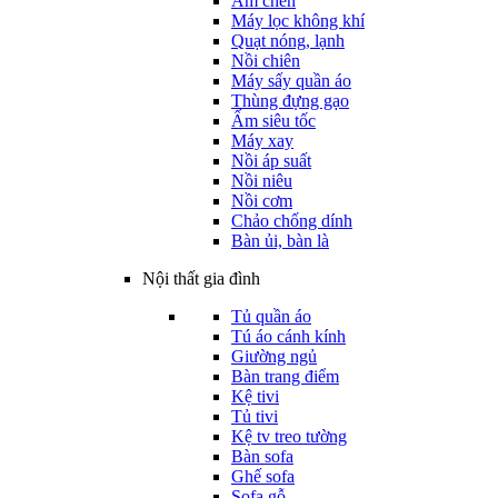
Ấm chén
Máy lọc không khí
Quạt nóng, lạnh
Nồi chiên
Máy sấy quần áo
Thùng đựng gạo
Ấm siêu tốc
Máy xay
Nồi áp suất
Nồi niêu
Nồi cơm
Chảo chống dính
Bàn ủi, bàn là
Nội thất gia đình
Tủ quần áo
Tú áo cánh kính
Giường ngủ
Bàn trang điểm
Kệ tivi
Tủ tivi
Kệ tv treo tường
Bàn sofa
Ghế sofa
Sofa gỗ