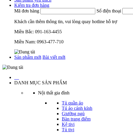
Kiểm tra đơn hàng
Mã đơn hàng
Số điện thoại
Khách cần thêm thông tin, vui lòng quay hotline hỗ trợ
Miền Bắc:
091-163-4455
Miền Nam:
0963-477-710
Sản phẩm mới
Bài viết mới
…
DANH MỤC SẢN PHẨM
Nội thất gia đình
Tủ quần áo
Tú áo cánh kính
Giường ngủ
Bàn trang điểm
Kệ tivi
Tủ tivi