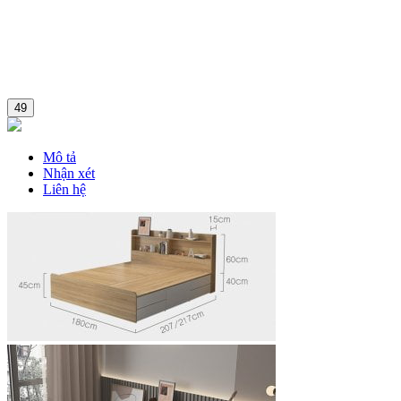
Combo
49
Mô tả
Nhận xét
Liên hệ