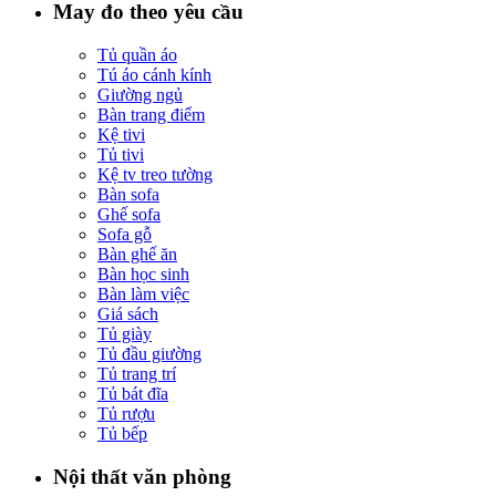
May đo theo yêu cầu
Tủ quần áo
Tú áo cánh kính
Giường ngủ
Bàn trang điểm
Kệ tivi
Tủ tivi
Kệ tv treo tường
Bàn sofa
Ghế sofa
Sofa gỗ
Bàn ghế ăn
Bàn học sinh
Bàn làm việc
Giá sách
Tủ giày
Tủ đầu giường
Tủ trang trí
Tủ bát đĩa
Tủ rượu
Tủ bếp
Nội thất văn phòng