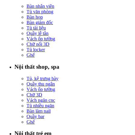
Bàn nhân viên
Tủ văn phòng
Bàn họp
Bàn giám đốc
Tủ tài liệu
Quầy lễ tân
Vách ốp tường
Chữ nổi 3D
Tủ locker
Ghế
Nội thất shop, spa
Tủ, kệ trưng bày
Quầy thu ngân
Vách ốp tường
Chữ 3D
Vách ngăn cnc
Tủ nhiều ngăn
Bàn làm nail
Quầy bar
Ghế
Nội thất trẻ em