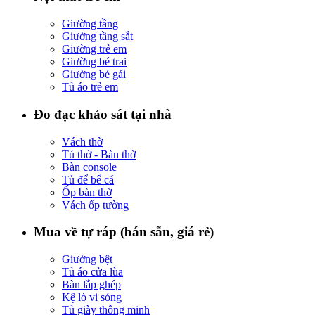
Giường tầng
Giường tầng sắt
Giường trẻ em
Giường bé trai
Giường bé gái
Tủ áo trẻ em
Đo đạc khảo sát tại nhà
Vách thờ
Tủ thờ - Bàn thờ
Bàn console
Tủ để bể cá
Ốp bàn thờ
Vách ốp tường
Mua về tự ráp (bán sẵn, giá rẻ)
Giường bệt
Tủ áo cửa lùa
Bàn lắp ghép
Kệ lò vi sóng
Tủ giày thông minh