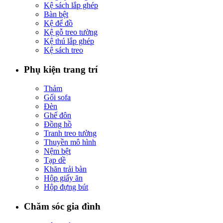
Kệ sách lắp ghép
Bàn bệt
Kệ để đồ
Kệ gỗ treo tường
Kệ thú lắp ghép
Kệ sách treo
Phụ kiện trang trí
Thảm
Gối sofa
Đèn
Ghế đôn
Đồng hồ
Tranh treo tường
Thuyền mô hình
Nệm bệt
Tạp dề
Khăn trải bàn
Hộp giấy ăn
Hộp đựng bút
Chăm sóc gia đình