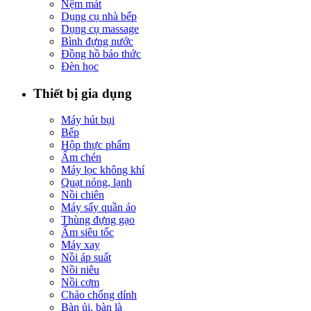
Nệm mát
Dụng cụ nhà bếp
Dụng cụ massage
Bình đựng nước
Đồng hồ báo thức
Đèn học
Thiết bị gia dụng
Máy hút bụi
Bếp
Hộp thực phẩm
Ấm chén
Máy lọc không khí
Quạt nóng, lạnh
Nồi chiên
Máy sấy quần áo
Thùng đựng gạo
Ấm siêu tốc
Máy xay
Nồi áp suất
Nồi niêu
Nồi cơm
Chảo chống dính
Bàn ủi, bàn là