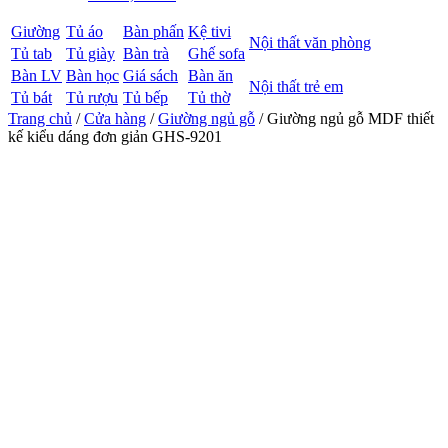
Giường
Tủ áo
Bàn phấn
Kệ tivi
Nội thất văn phòng
Tủ tab
Tủ giày
Bàn trà
Ghế sofa
Bàn LV
Bàn học
Giá sách
Bàn ăn
Nội thất trẻ em
Tủ bát
Tủ rượu
Tủ bếp
Tủ thờ
Trang chủ
/
Cửa hàng
/
Giường ngủ gỗ
/ Giường ngủ gỗ MDF thiết
kế kiểu dáng đơn giản GHS-9201