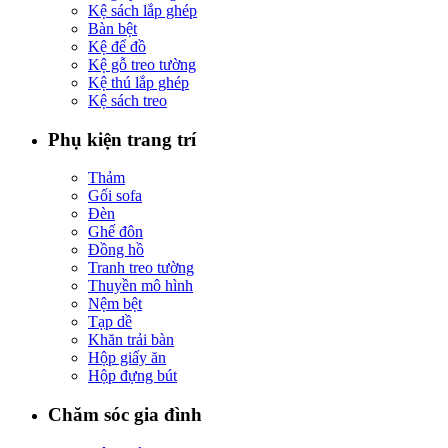
Kệ sách lắp ghép
Bàn bệt
Kệ để đồ
Kệ gỗ treo tường
Kệ thú lắp ghép
Kệ sách treo
Phụ kiện trang trí
Thảm
Gối sofa
Đèn
Ghế đôn
Đồng hồ
Tranh treo tường
Thuyền mô hình
Nệm bệt
Tạp dề
Khăn trải bàn
Hộp giấy ăn
Hộp đựng bút
Chăm sóc gia đình