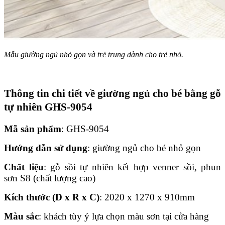
Mẫu giường ngủ nhỏ gọn và trẻ trung dành cho trẻ nhỏ.
Thông tin chi tiết về giường ngủ cho bé bằng gỗ
tự nhiên GHS-9054
Mã sản phẩm
: GHS-9054
Hướng dẫn sử dụng
: giường ngủ cho bé nhỏ gọn
Chất liệu
: gỗ sồi tự nhiên kết hợp venner sồi, phun
sơn S8 (chất lượng cao)
Kích thước (D x R x C)
: 2020 x 1270 x 910mm
Màu sắc
: khách tùy ý lựa chọn màu sơn tại cửa hàng