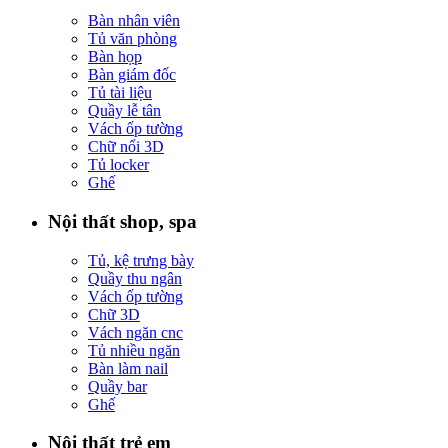
Bàn nhân viên
Tủ văn phòng
Bàn họp
Bàn giám đốc
Tủ tài liệu
Quầy lễ tân
Vách ốp tường
Chữ nổi 3D
Tủ locker
Ghế
Nội thất shop, spa
Tủ, kệ trưng bày
Quầy thu ngân
Vách ốp tường
Chữ 3D
Vách ngăn cnc
Tủ nhiều ngăn
Bàn làm nail
Quầy bar
Ghế
Nội thất trẻ em