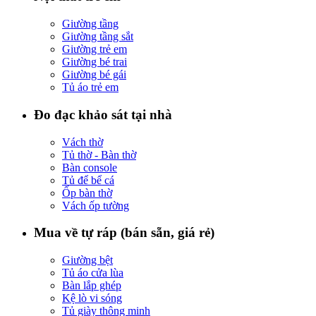
Giường tầng
Giường tầng sắt
Giường trẻ em
Giường bé trai
Giường bé gái
Tủ áo trẻ em
Đo đạc khảo sát tại nhà
Vách thờ
Tủ thờ - Bàn thờ
Bàn console
Tủ để bể cá
Ốp bàn thờ
Vách ốp tường
Mua về tự ráp (bán sẵn, giá rẻ)
Giường bệt
Tủ áo cửa lùa
Bàn lắp ghép
Kệ lò vi sóng
Tủ giày thông minh