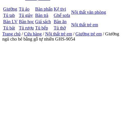
Giường
Tủ áo
Bàn phấn
Kệ tivi
Nội thất văn phòng
Tủ tab
Tủ giày
Bàn trà
Ghế sofa
Bàn LV
Bàn học
Giá sách
Bàn ăn
Nội thất trẻ em
Tủ bát
Tủ rượu
Tủ bếp
Tủ thờ
Trang chủ
/
Cửa hàng
/
Nội thất trẻ em
/
Giường trẻ em
/ Giường
ngủ cho bé bằng gỗ tự nhiên GHS-9054