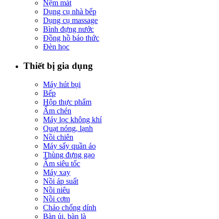
Nệm mát
Dụng cụ nhà bếp
Dụng cụ massage
Bình đựng nước
Đồng hồ báo thức
Đèn học
Thiết bị gia dụng
Máy hút bụi
Bếp
Hộp thực phẩm
Ấm chén
Máy lọc không khí
Quạt nóng, lạnh
Nồi chiên
Máy sấy quần áo
Thùng đựng gạo
Ấm siêu tốc
Máy xay
Nồi áp suất
Nồi niêu
Nồi cơm
Chảo chống dính
Bàn ủi, bàn là