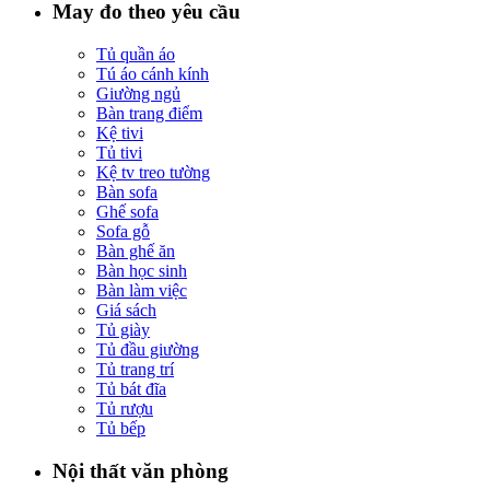
May đo theo yêu cầu
Tủ quần áo
Tú áo cánh kính
Giường ngủ
Bàn trang điểm
Kệ tivi
Tủ tivi
Kệ tv treo tường
Bàn sofa
Ghế sofa
Sofa gỗ
Bàn ghế ăn
Bàn học sinh
Bàn làm việc
Giá sách
Tủ giày
Tủ đầu giường
Tủ trang trí
Tủ bát đĩa
Tủ rượu
Tủ bếp
Nội thất văn phòng