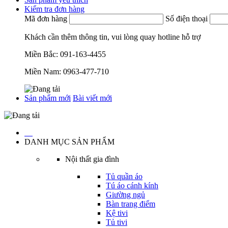
Kiểm tra đơn hàng
Mã đơn hàng
Số điện thoại
Khách cần thêm thông tin, vui lòng quay hotline hỗ trợ
Miền Bắc:
091-163-4455
Miền Nam:
0963-477-710
Sản phẩm mới
Bài viết mới
…
DANH MỤC SẢN PHẨM
Nội thất gia đình
Tủ quần áo
Tú áo cánh kính
Giường ngủ
Bàn trang điểm
Kệ tivi
Tủ tivi