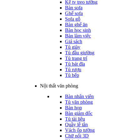
Kệ tv treo tường
Bàn sofa
Ghế sofa
Sofa gỗ
Bàn ghế ăn
Bàn học sinh
Bàn làm việc
Giá sách
Tủ giày
Tủ đầu giường
Tủ trang trí
Tủ bát đĩa
Tủ rượu
Tủ bếp
Nội thất văn phòng
Bàn nhân viên
Tủ văn phòng
Bàn họp
Bàn giám đốc
Tủ tài liệu
Quầy lễ tân
Vách ốp tường
Chữ nổi 3D