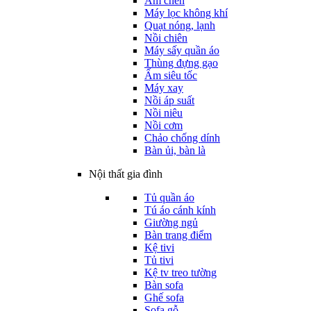
Ấm chén
Máy lọc không khí
Quạt nóng, lạnh
Nồi chiên
Máy sấy quần áo
Thùng đựng gạo
Ấm siêu tốc
Máy xay
Nồi áp suất
Nồi niêu
Nồi cơm
Chảo chống dính
Bàn ủi, bàn là
Nội thất gia đình
Tủ quần áo
Tú áo cánh kính
Giường ngủ
Bàn trang điểm
Kệ tivi
Tủ tivi
Kệ tv treo tường
Bàn sofa
Ghế sofa
Sofa gỗ