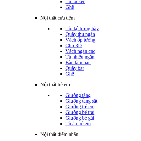
Tủ locker
Ghế
Nội thất cửa tiệm
Tủ, kệ trưng bày
Quầy thu ngân
Vách ốp tường
Chữ 3D
Vách ngăn cnc
Tủ nhiều ngăn
Bàn làm nail
Quầy bar
Ghế
Nội thất trẻ em
Giường tầng
Giường tầng sắt
Giường trẻ em
Giường bé trai
Giường bé gái
Tủ áo trẻ em
Nội thất điểm nhấn