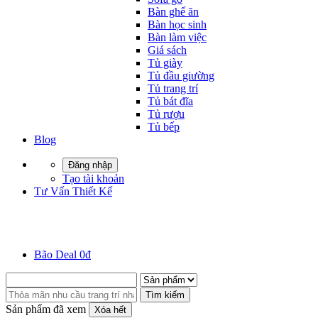
Bàn ghế ăn
Bàn học sinh
Bàn làm việc
Giá sách
Tủ giày
Tủ đầu giường
Tủ trang trí
Tủ bát đĩa
Tủ rượu
Tủ bếp
Blog
Đăng nhập
Tạo tài khoản
Tư Vấn Thiết Kế
Bão Deal 0đ
Tìm kiếm
Sản phẩm đã xem
Xóa hết