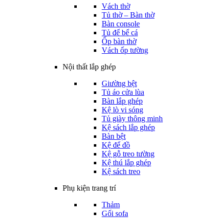
Vách thờ
Tủ thờ – Bàn thờ
Bàn console
Tủ để bể cá
Ốp bàn thờ
Vách ốp tường
Nội thất lắp ghép
Giường bệt
Tủ áo cửa lùa
Bàn lắp ghép
Kệ lò vi sóng
Tủ giày thông minh
Kệ sách lắp ghép
Bàn bệt
Kệ để đồ
Kệ gỗ treo tường
Kệ thú lắp ghép
Kệ sách treo
Phụ kiện trang trí
Thảm
Gối sofa