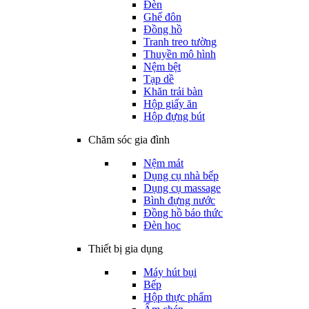
Đèn
Ghế đôn
Đồng hồ
Tranh treo tường
Thuyền mô hình
Nệm bệt
Tạp dề
Khăn trải bàn
Hộp giấy ăn
Hộp đựng bút
Chăm sóc gia đình
Nệm mát
Dụng cụ nhà bếp
Dụng cụ massage
Bình đựng nước
Đồng hồ báo thức
Đèn học
Thiết bị gia dụng
Máy hút bụi
Bếp
Hộp thực phẩm