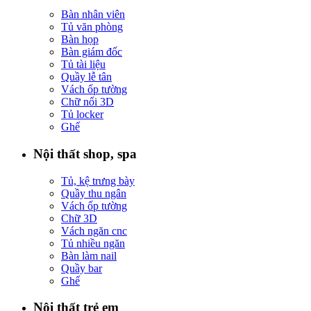
Bàn nhân viên
Tủ văn phòng
Bàn họp
Bàn giám đốc
Tủ tài liệu
Quầy lễ tân
Vách ốp tường
Chữ nổi 3D
Tủ locker
Ghế
Nội thất shop, spa
Tủ, kệ trưng bày
Quầy thu ngân
Vách ốp tường
Chữ 3D
Vách ngăn cnc
Tủ nhiều ngăn
Bàn làm nail
Quầy bar
Ghế
Nội thất trẻ em