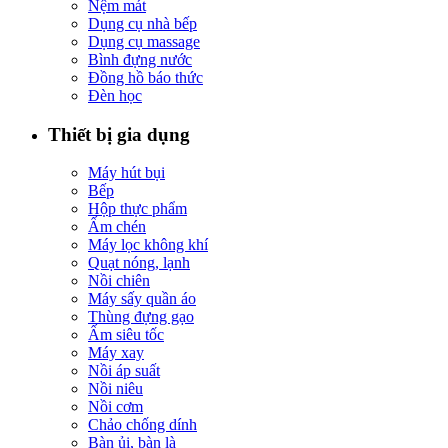
Nệm mát
Dụng cụ nhà bếp
Dụng cụ massage
Bình đựng nước
Đồng hồ báo thức
Đèn học
Thiết bị gia dụng
Máy hút bụi
Bếp
Hộp thực phẩm
Ấm chén
Máy lọc không khí
Quạt nóng, lạnh
Nồi chiên
Máy sấy quần áo
Thùng đựng gạo
Ấm siêu tốc
Máy xay
Nồi áp suất
Nồi niêu
Nồi cơm
Chảo chống dính
Bàn ủi, bàn là