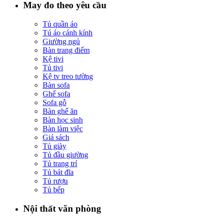
May đo theo yêu cầu
Tủ quần áo
Tú áo cánh kính
Giường ngủ
Bàn trang điểm
Kệ tivi
Tủ tivi
Kệ tv treo tường
Bàn sofa
Ghế sofa
Sofa gỗ
Bàn ghế ăn
Bàn học sinh
Bàn làm việc
Giá sách
Tủ giày
Tủ đầu giường
Tủ trang trí
Tủ bát đĩa
Tủ rượu
Tủ bếp
Nội thất văn phòng