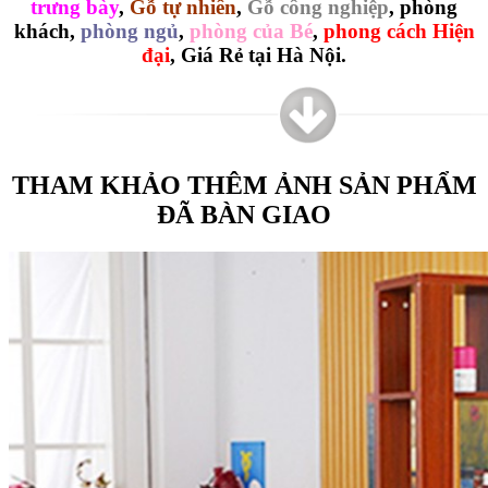
trưng bày
,
Gỗ tự nhiên
,
Gỗ công nghiệp
,
phòng
khách
,
phòng ngủ
,
phòng của Bé
,
phong cách Hiện
đại
,
Giá Rẻ tại Hà Nội.
THAM KHẢO THÊM ẢNH SẢN PHẨM
ĐÃ BÀN GIAO