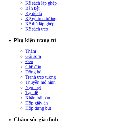
Kệ sách lắp ghép
Bàn bệt
Kệ để đồ
Kệ gỗ treo tường
Kệ thú lắp ghép
Kệ sách treo
Phụ kiện trang trí
Thảm
Gối sofa
Đèn
Ghế đôn
Đồng hồ
Tranh treo tường
Thuyền mô hình
Nệm bệt
Tạp dề
Khăn trải bàn
Hộp giấy ăn
Hộp đựng bút
Chăm sóc gia đình