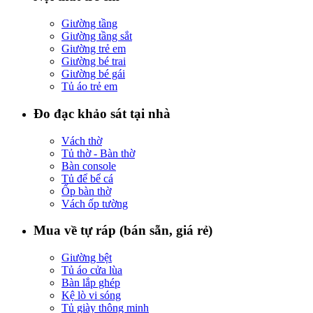
Giường tầng
Giường tầng sắt
Giường trẻ em
Giường bé trai
Giường bé gái
Tủ áo trẻ em
Đo đạc khảo sát tại nhà
Vách thờ
Tủ thờ - Bàn thờ
Bàn console
Tủ để bể cá
Ốp bàn thờ
Vách ốp tường
Mua về tự ráp (bán sẵn, giá rẻ)
Giường bệt
Tủ áo cửa lùa
Bàn lắp ghép
Kệ lò vi sóng
Tủ giày thông minh