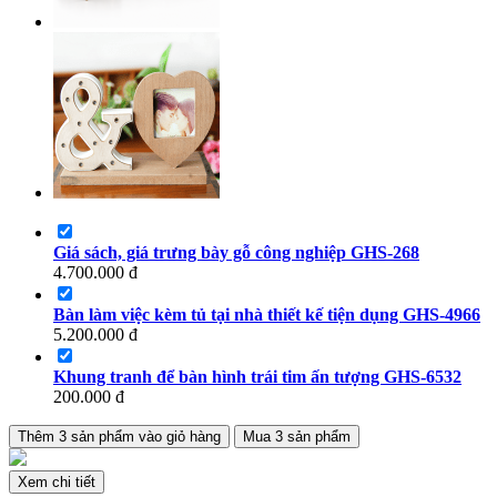
Giá sách, giá trưng bày gỗ công nghiệp GHS-268
4.700.000
đ
Bàn làm việc kèm tủ tại nhà thiết kế tiện dụng GHS-4966
5.200.000
đ
Khung tranh để bàn hình trái tim ấn tượng GHS-6532
200.000
đ
Thêm
3
sản phẩm vào giỏ hàng
Mua
3
sản phẩm
Xem chi tiết