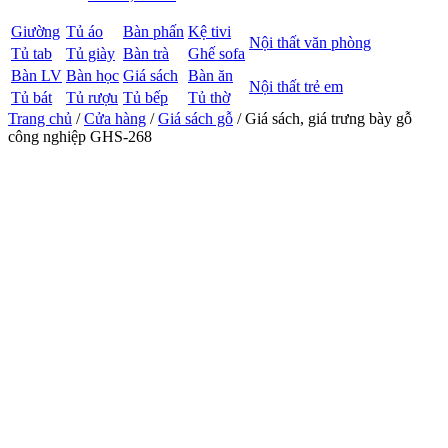
Giường
Tủ áo
Bàn phấn
Kệ tivi
Nội thất văn phòng
Tủ tab
Tủ giày
Bàn trà
Ghế sofa
Bàn LV
Bàn học
Giá sách
Bàn ăn
Nội thất trẻ em
Tủ bát
Tủ rượu
Tủ bếp
Tủ thờ
Trang chủ
/
Cửa hàng
/
Giá sách gỗ
/ Giá sách, giá trưng bày gỗ
công nghiệp GHS-268