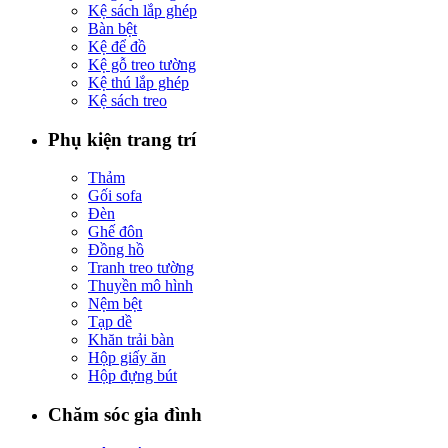
Kệ sách lắp ghép
Bàn bệt
Kệ để đồ
Kệ gỗ treo tường
Kệ thú lắp ghép
Kệ sách treo
Phụ kiện trang trí
Thảm
Gối sofa
Đèn
Ghế đôn
Đồng hồ
Tranh treo tường
Thuyền mô hình
Nệm bệt
Tạp dề
Khăn trải bàn
Hộp giấy ăn
Hộp đựng bút
Chăm sóc gia đình