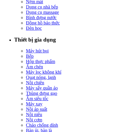
Nệm mát
Dụng cụ nhà bếp
Dụng cụ massage
Bình đựng nước
Đồng hồ báo thức
Đèn học
Thiết bị gia dụng
Máy hút bụi
Bếp
Hộp thực phẩm
Ấm chén
Máy lọc không khí
Quạt nóng, lạnh
Nồi chiên
Máy sấy quần áo
Thùng đựng gạo
Ấm siêu tốc
Máy xay
Nồi áp suất
Nồi niêu
Nồi cơm
Chảo chống dính
Bàn ủi, bàn là