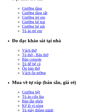
Giường tầng
Giường tầng sắt
Giường trẻ em
Giường bé trai
Giường bé gái
Tủ áo trẻ em
Đo đạc khảo sát tại nhà
Vách thờ
Tủ thờ - Bàn thờ
Bàn console
Tủ để bể cá
Ốp bàn thờ
Vách ốp tường
Mua về tự ráp (bán sẵn, giá rẻ)
Giường bệt
Tủ áo cửa lùa
Bàn lắp ghép
Kệ lò vi sóng
Tủ giày thông minh