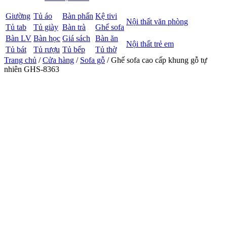
Giường
Tủ áo
Bàn phấn
Kệ tivi
Nội thất văn phòng
Tủ tab
Tủ giày
Bàn trà
Ghế sofa
Bàn LV
Bàn học
Giá sách
Bàn ăn
Nội thất trẻ em
Tủ bát
Tủ rượu
Tủ bếp
Tủ thờ
Trang chủ
/
Cửa hàng
/
Sofa gỗ
/ Ghế sofa cao cấp khung gỗ tự
nhiên GHS-8363