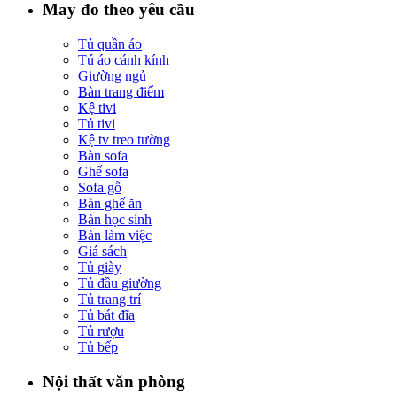
May đo theo yêu cầu
Tủ quần áo
Tú áo cánh kính
Giường ngủ
Bàn trang điểm
Kệ tivi
Tủ tivi
Kệ tv treo tường
Bàn sofa
Ghế sofa
Sofa gỗ
Bàn ghế ăn
Bàn học sinh
Bàn làm việc
Giá sách
Tủ giày
Tủ đầu giường
Tủ trang trí
Tủ bát đĩa
Tủ rượu
Tủ bếp
Nội thất văn phòng