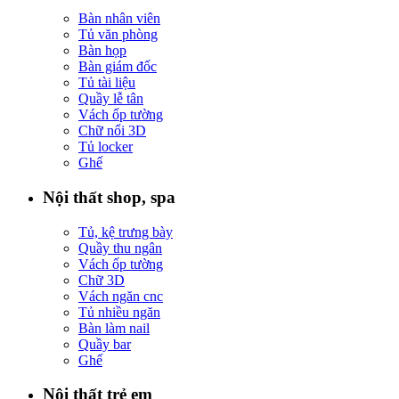
Bàn nhân viên
Tủ văn phòng
Bàn họp
Bàn giám đốc
Tủ tài liệu
Quầy lễ tân
Vách ốp tường
Chữ nổi 3D
Tủ locker
Ghế
Nội thất shop, spa
Tủ, kệ trưng bày
Quầy thu ngân
Vách ốp tường
Chữ 3D
Vách ngăn cnc
Tủ nhiều ngăn
Bàn làm nail
Quầy bar
Ghế
Nội thất trẻ em