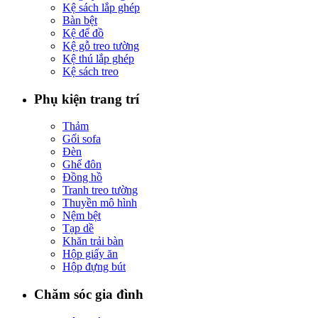
Kệ sách lắp ghép
Bàn bệt
Kệ để đồ
Kệ gỗ treo tường
Kệ thú lắp ghép
Kệ sách treo
Phụ kiện trang trí
Thảm
Gối sofa
Đèn
Ghế đôn
Đồng hồ
Tranh treo tường
Thuyền mô hình
Nệm bệt
Tạp dề
Khăn trải bàn
Hộp giấy ăn
Hộp đựng bút
Chăm sóc gia đình