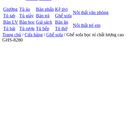
Giường
Tủ áo
Bàn phấn
Kệ tivi
Nội thất văn phòng
Tủ tab
Tủ giày
Bàn trà
Ghế sofa
Bàn LV
Bàn học
Giá sách
Bàn ăn
Nội thất trẻ em
Tủ bát
Tủ rượu
Tủ bếp
Tủ thờ
Trang chủ
/
Cửa hàng
/
Ghế sofa
/ Ghế sofa bọc nỉ chất lượng cao
GHS-8280