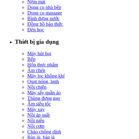
Nệm mát
Dụng cụ nhà bếp
Dụng cụ massage
Bình đựng nước
Đồng hồ báo thức
Đèn học
Thiết bị gia dụng
Máy hút bụi
Bếp
Hộp thực phẩm
Ấm chén
Máy lọc không khí
Quạt nóng, lạnh
Nồi chiên
Máy sấy quần áo
Thùng đựng gạo
Ấm siêu tốc
Máy xay
Nồi áp suất
Nồi niêu
Nồi cơm
Chảo chống dính
Bàn ủi, bàn là