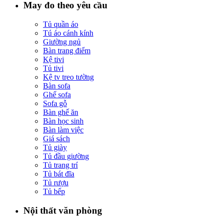
May đo theo yêu cầu
Tủ quần áo
Tú áo cánh kính
Giường ngủ
Bàn trang điểm
Kệ tivi
Tủ tivi
Kệ tv treo tường
Bàn sofa
Ghế sofa
Sofa gỗ
Bàn ghế ăn
Bàn học sinh
Bàn làm việc
Giá sách
Tủ giày
Tủ đầu giường
Tủ trang trí
Tủ bát đĩa
Tủ rượu
Tủ bếp
Nội thất văn phòng