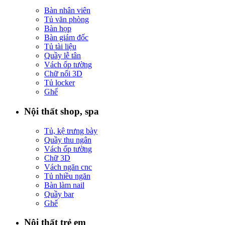
Bàn nhân viên
Tủ văn phòng
Bàn họp
Bàn giám đốc
Tủ tài liệu
Quầy lễ tân
Vách ốp tường
Chữ nổi 3D
Tủ locker
Ghế
Nội thất shop, spa
Tủ, kệ trưng bày
Quầy thu ngân
Vách ốp tường
Chữ 3D
Vách ngăn cnc
Tủ nhiều ngăn
Bàn làm nail
Quầy bar
Ghế
Nội thất trẻ em