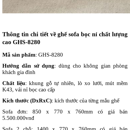
Thông tin chi tiết về ghế sofa bọc nỉ chất lượng
cao GHS-8280
Mã sản phẩm
: GHS-8280
Hướng dẫn sử dụng
: dùng cho không gian phòng
khách gia đình
Chất liệu
: khung gỗ tự nhiên, lò xo lưới, mút mềm
K43, vải nỉ bọc cao cấp
Kích thước (DxRxC)
: kích thước của từng mẫu ghế
Sofa đơn: 850 x 770 x 760mm có giá bán
5.500.000
vnđ
Sofa 2 chỗ: 1400 x 770 x 760mm có giá bán