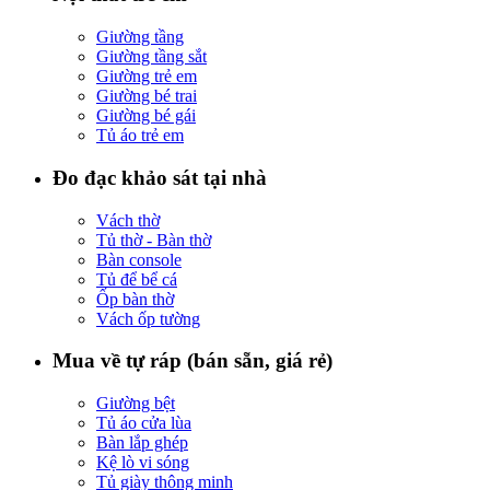
Giường tầng
Giường tầng sắt
Giường trẻ em
Giường bé trai
Giường bé gái
Tủ áo trẻ em
Đo đạc khảo sát tại nhà
Vách thờ
Tủ thờ - Bàn thờ
Bàn console
Tủ để bể cá
Ốp bàn thờ
Vách ốp tường
Mua về tự ráp (bán sẵn, giá rẻ)
Giường bệt
Tủ áo cửa lùa
Bàn lắp ghép
Kệ lò vi sóng
Tủ giày thông minh