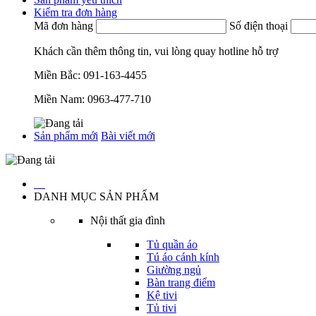
Kiểm tra đơn hàng
Mã đơn hàng
Số điện thoại
Khách cần thêm thông tin, vui lòng quay hotline hỗ trợ
Miền Bắc:
091-163-4455
Miền Nam:
0963-477-710
Sản phẩm mới
Bài viết mới
…
DANH MỤC SẢN PHẨM
Nội thất gia đình
Tủ quần áo
Tú áo cánh kính
Giường ngủ
Bàn trang điểm
Kệ tivi
Tủ tivi