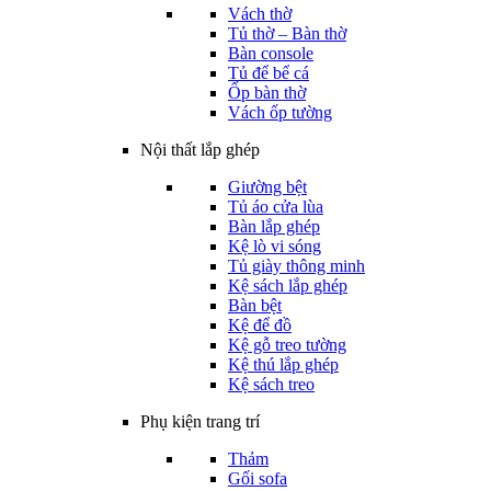
Vách thờ
Tủ thờ – Bàn thờ
Bàn console
Tủ để bể cá
Ốp bàn thờ
Vách ốp tường
Nội thất lắp ghép
Giường bệt
Tủ áo cửa lùa
Bàn lắp ghép
Kệ lò vi sóng
Tủ giày thông minh
Kệ sách lắp ghép
Bàn bệt
Kệ để đồ
Kệ gỗ treo tường
Kệ thú lắp ghép
Kệ sách treo
Phụ kiện trang trí
Thảm
Gối sofa