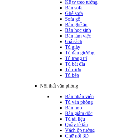
Kệ tv treo tường
Bàn sofa
Ghế sofa
Sofa gỗ
Bàn ghế ăn
Bàn học sinh
Bàn làm việc
Giá sách
Tủ giày
Tủ đầu giường
Tủ trang trí
Tủ bát đĩa
Tủ rượu
Tủ bếp
Nội thất văn phòng
Bàn nhân viên
Tủ văn phòng
Bàn họp
Bàn giám đốc
Tủ tài liệu
Quầy lễ tân
Vách ốp tường
Chữ nổi 3D