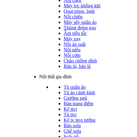
Ấm chén
Máy lọc không khí
Quạt nóng, lạnh
Nồi chiên
Máy sấy quần áo
Thùng đựng gạo
Ấm siêu tốc
Máy xay
Nồi áp suất
Nồi niêu
Nồi cơm
Chảo chống dính
Bàn ủi, bàn là
Nội thất gia đình
Tủ quần áo
Tú áo cánh kính
Giường ngủ
Bàn trang điểm
Kệ tivi
Tủ tivi
Kệ tv treo tường
Bàn sofa
Ghế sofa
Sofa gỗ