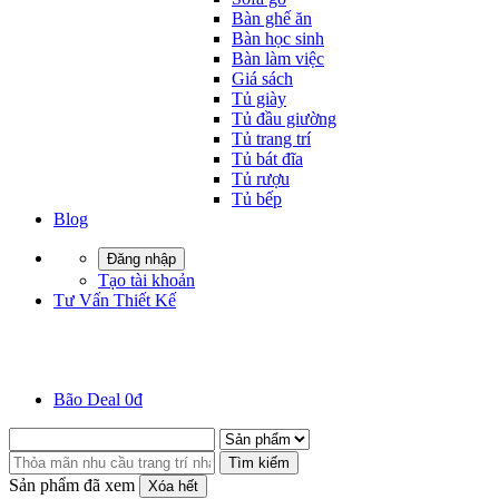
Bàn ghế ăn
Bàn học sinh
Bàn làm việc
Giá sách
Tủ giày
Tủ đầu giường
Tủ trang trí
Tủ bát đĩa
Tủ rượu
Tủ bếp
Blog
Đăng nhập
Tạo tài khoản
Tư Vấn Thiết Kế
Bão Deal 0đ
Tìm kiếm
Sản phẩm đã xem
Xóa hết