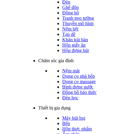
Đèn
Ghế đôn
Đồng hồ
Tranh treo tường
Thuyền mô hình
Nệm bệt
Tạp dề
Khăn trải bàn
Hộp giấy ăn
Hộp đựng bút
Chăm sóc gia đình
Nệm mát
Dụng cụ nhà bếp
Dụng cụ massage
Bình đựng nước
Đồng hồ báo thức
Đèn học
Thiết bị gia dụng
Máy hút bụi
Bếp
Hộp thực phẩm