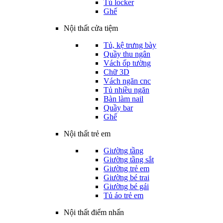
Tủ locker
Ghế
Nội thất cửa tiệm
Tủ, kệ trưng bày
Quầy thu ngân
Vách ốp tường
Chữ 3D
Vách ngăn cnc
Tủ nhiều ngăn
Bàn làm nail
Quầy bar
Ghế
Nội thất trẻ em
Giường tầng
Giường tầng sắt
Giường trẻ em
Giường bé trai
Giường bé gái
Tủ áo trẻ em
Nội thất điểm nhấn