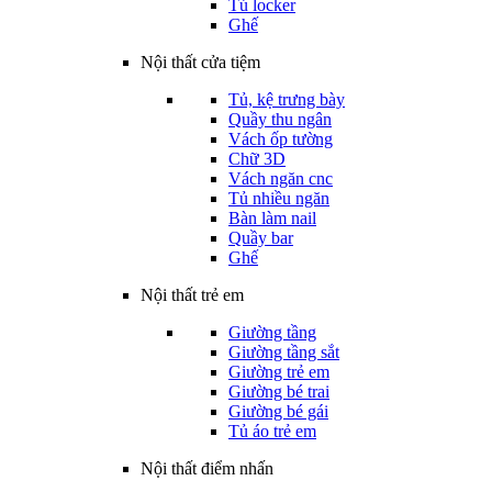
Tủ locker
Ghế
Nội thất cửa tiệm
Tủ, kệ trưng bày
Quầy thu ngân
Vách ốp tường
Chữ 3D
Vách ngăn cnc
Tủ nhiều ngăn
Bàn làm nail
Quầy bar
Ghế
Nội thất trẻ em
Giường tầng
Giường tầng sắt
Giường trẻ em
Giường bé trai
Giường bé gái
Tủ áo trẻ em
Nội thất điểm nhấn