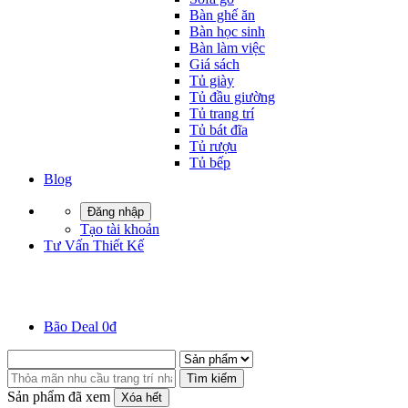
Bàn ghế ăn
Bàn học sinh
Bàn làm việc
Giá sách
Tủ giày
Tủ đầu giường
Tủ trang trí
Tủ bát đĩa
Tủ rượu
Tủ bếp
Blog
Đăng nhập
Tạo tài khoản
Tư Vấn Thiết Kế
Bão Deal 0đ
Tìm kiếm
Sản phẩm đã xem
Xóa hết