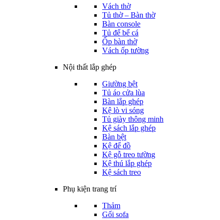
Vách thờ
Tủ thờ – Bàn thờ
Bàn console
Tủ để bể cá
Ốp bàn thờ
Vách ốp tường
Nội thất lắp ghép
Giường bệt
Tủ áo cửa lùa
Bàn lắp ghép
Kệ lò vi sóng
Tủ giày thông minh
Kệ sách lắp ghép
Bàn bệt
Kệ để đồ
Kệ gỗ treo tường
Kệ thú lắp ghép
Kệ sách treo
Phụ kiện trang trí
Thảm
Gối sofa