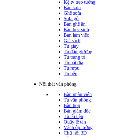
Kệ tv treo tường
Bàn sofa
Ghế sofa
Sofa gỗ
Bàn ghế ăn
Bàn học sinh
Bàn làm việc
Giá sách
Tủ giày
Tủ đầu giường
Tủ trang trí
Tủ bát đĩa
Tủ rượu
Tủ bếp
Nội thất văn phòng
Bàn nhân viên
Tủ văn phòng
Bàn họp
Bàn giám đốc
Tủ tài liệu
Quầy lễ tân
Vách ốp tường
Chữ nổi 3D