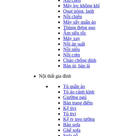
Ấm chén
Máy lọc không khí
Quạt nóng, lạnh
Nồi chiên
Máy sấy quần áo
Thùng đựng gạo
Ấm siêu tốc
Máy xay
Nồi áp suất
Nồi niêu
Nồi cơm
Chảo chống dính
Bàn ủi, bàn là
Nội thất gia đình
Tủ quần áo
Tú áo cánh kính
Giường ngủ
Bàn trang điểm
Kệ tivi
Tủ tivi
Kệ tv treo tường
Bàn sofa
Ghế sofa
Sofa gỗ