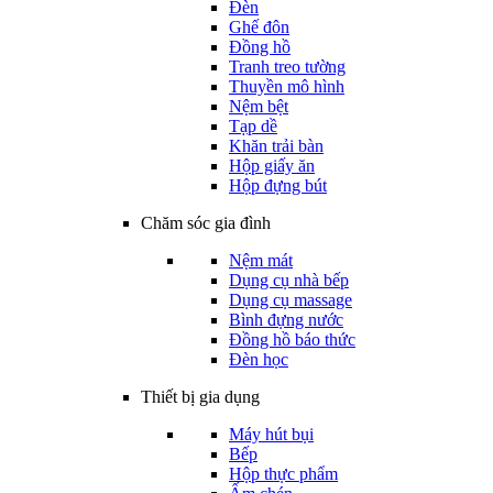
Đèn
Ghế đôn
Đồng hồ
Tranh treo tường
Thuyền mô hình
Nệm bệt
Tạp dề
Khăn trải bàn
Hộp giấy ăn
Hộp đựng bút
Chăm sóc gia đình
Nệm mát
Dụng cụ nhà bếp
Dụng cụ massage
Bình đựng nước
Đồng hồ báo thức
Đèn học
Thiết bị gia dụng
Máy hút bụi
Bếp
Hộp thực phẩm