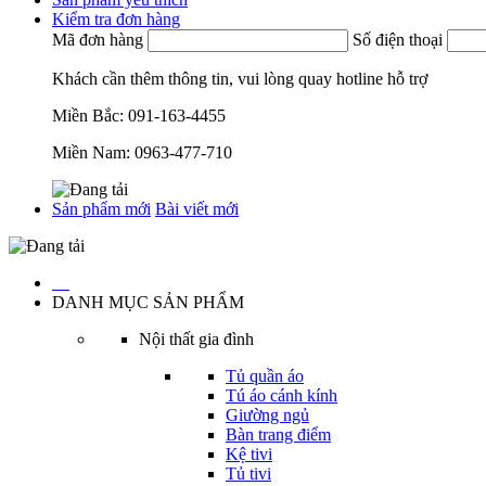
Kiểm tra đơn hàng
Mã đơn hàng
Số điện thoại
Khách cần thêm thông tin, vui lòng quay hotline hỗ trợ
Miền Bắc:
091-163-4455
Miền Nam:
0963-477-710
Sản phẩm mới
Bài viết mới
…
DANH MỤC SẢN PHẨM
Nội thất gia đình
Tủ quần áo
Tú áo cánh kính
Giường ngủ
Bàn trang điểm
Kệ tivi
Tủ tivi