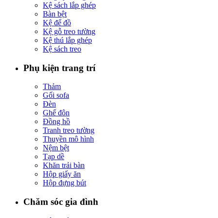
Kệ sách lắp ghép
Bàn bệt
Kệ để đồ
Kệ gỗ treo tường
Kệ thú lắp ghép
Kệ sách treo
Phụ kiện trang trí
Thảm
Gối sofa
Đèn
Ghế đôn
Đồng hồ
Tranh treo tường
Thuyền mô hình
Nệm bệt
Tạp dề
Khăn trải bàn
Hộp giấy ăn
Hộp đựng bút
Chăm sóc gia đình