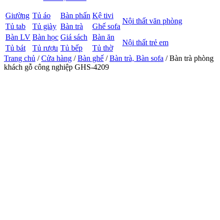
Giường
Tủ áo
Bàn phấn
Kệ tivi
Nội thất văn phòng
Tủ tab
Tủ giày
Bàn trà
Ghế sofa
Bàn LV
Bàn học
Giá sách
Bàn ăn
Nội thất trẻ em
Tủ bát
Tủ rượu
Tủ bếp
Tủ thờ
Trang chủ
/
Cửa hàng
/
Bàn ghế
/
Bàn trà, Bàn sofa
/ Bàn trà phòng
khách gỗ công nghiệp GHS-4209