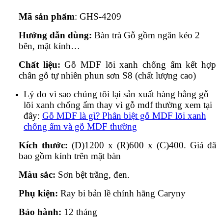
Mã sản phẩm
: GHS-4209
Hướng dẫn dùng:
Bàn trà Gỗ gồm ngăn kéo 2
bên, mặt kính…
Chất liệu:
Gỗ MDF lõi xanh chống ẩm kết hợp
chân gỗ tự nhiên phun sơn S8 (chất lượng cao)
Lý do vì sao chúng tôi lại sản xuất hàng bằng gỗ
lõi xanh chống ẩm thay vì gỗ mdf thường xem tại
đây:
Gỗ MDF là gì? Phân biệt gỗ MDF lõi xanh
chống ẩm và gỗ MDF thường
Kích thước:
(D)1200 x (R)600 x (C)400. Giá đã
bao gồm kính trên mặt bàn
Màu sắc:
Sơn bệt trắng, đen.
Phụ kiện:
Ray bi bản lề chính hãng Caryny
Bảo hành:
12 tháng