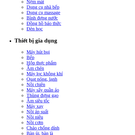
Nệm mát
Dụng cụ nhà bếp
Dụng cụ massage
Bình đựng nước
Đồng hồ báo thức
Đèn học
Thiết bị gia dụng
Máy hút bụi
Bếp
Hộp thực phẩm
Ấm chén
Máy lọc không khí
Quạt nóng, lạnh
Nồi chiên
Máy sấy quần áo
Thùng đựng gạo
Ấm siêu tốc
Máy xay
Nồi áp suất
Nồi niêu
Nồi cơm
Chảo chống dính
Bàn ủi, bàn là