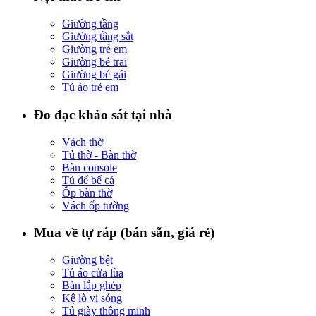
Giường tầng
Giường tầng sắt
Giường trẻ em
Giường bé trai
Giường bé gái
Tủ áo trẻ em
Đo đạc khảo sát tại nhà
Vách thờ
Tủ thờ - Bàn thờ
Bàn console
Tủ để bể cá
Ốp bàn thờ
Vách ốp tường
Mua về tự ráp (bán sẵn, giá rẻ)
Giường bệt
Tủ áo cửa lùa
Bàn lắp ghép
Kệ lò vi sóng
Tủ giày thông minh