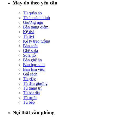
May đo theo yêu cầu
Tủ quần áo
Tú áo cánh kính
Giường ngủ
Bàn trang điểm
Kệ tivi
Tủ tivi
Kệ tv treo tường
Bàn sofa
Ghế sofa
Sofa gỗ
Bàn ghế ăn
Bàn học sinh
Bàn làm việc
Giá sách
Tủ giày
Tủ đầu giường
Tủ trang trí
Tủ bát đĩa
Tủ rượu
Tủ bếp
Nội thất văn phòng