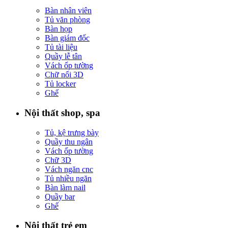
Bàn nhân viên
Tủ văn phòng
Bàn họp
Bàn giám đốc
Tủ tài liệu
Quầy lễ tân
Vách ốp tường
Chữ nổi 3D
Tủ locker
Ghế
Nội thất shop, spa
Tủ, kệ trưng bày
Quầy thu ngân
Vách ốp tường
Chữ 3D
Vách ngăn cnc
Tủ nhiều ngăn
Bàn làm nail
Quầy bar
Ghế
Nội thất trẻ em