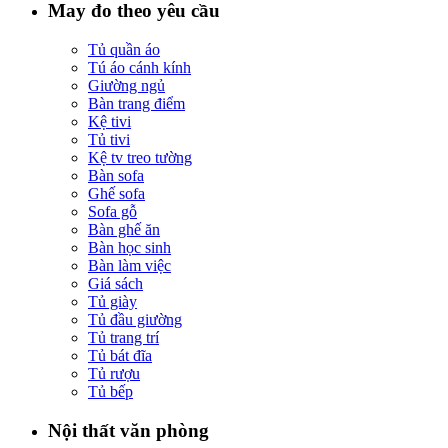
May đo theo yêu cầu
Tủ quần áo
Tú áo cánh kính
Giường ngủ
Bàn trang điểm
Kệ tivi
Tủ tivi
Kệ tv treo tường
Bàn sofa
Ghế sofa
Sofa gỗ
Bàn ghế ăn
Bàn học sinh
Bàn làm việc
Giá sách
Tủ giày
Tủ đầu giường
Tủ trang trí
Tủ bát đĩa
Tủ rượu
Tủ bếp
Nội thất văn phòng