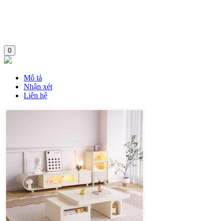
0
Mô tả
Nhận xét
Liên hệ