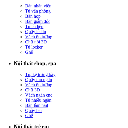
Bàn nhân viên
Tủ văn phòng
Bàn họp
Bàn giám đốc
Tủ tài liệu
Quầy lễ tân
Vách ốp tường
Chữ nổi 3D
Tủ locker
Ghế
Nội thất shop, spa
Tủ, kệ trưng bày
Quầy thu ngân
Vách ốp tường
Chữ 3D
Vách ngăn cnc
Tủ nhiều ngăn
Bàn làm nail
Quầy bar
Ghế
Nội thất trẻ em