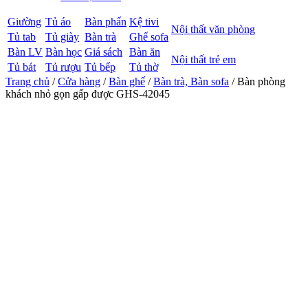
Giường
Tủ áo
Bàn phấn
Kệ tivi
Nội thất văn phòng
Tủ tab
Tủ giày
Bàn trà
Ghế sofa
Bàn LV
Bàn học
Giá sách
Bàn ăn
Nội thất trẻ em
Tủ bát
Tủ rượu
Tủ bếp
Tủ thờ
Trang chủ
/
Cửa hàng
/
Bàn ghế
/
Bàn trà, Bàn sofa
/ Bàn phòng
khách nhỏ gọn gấp được GHS-42045