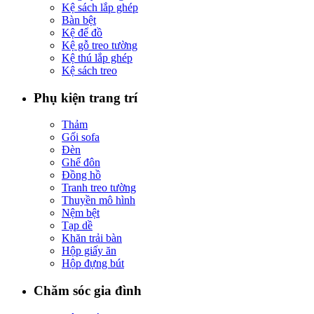
Kệ sách lắp ghép
Bàn bệt
Kệ để đồ
Kệ gỗ treo tường
Kệ thú lắp ghép
Kệ sách treo
Phụ kiện trang trí
Thảm
Gối sofa
Đèn
Ghế đôn
Đồng hồ
Tranh treo tường
Thuyền mô hình
Nệm bệt
Tạp dề
Khăn trải bàn
Hộp giấy ăn
Hộp đựng bút
Chăm sóc gia đình