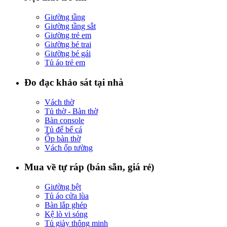
Giường tầng
Giường tầng sắt
Giường trẻ em
Giường bé trai
Giường bé gái
Tủ áo trẻ em
Đo đạc khảo sát tại nhà
Vách thờ
Tủ thờ - Bàn thờ
Bàn console
Tủ để bể cá
Ốp bàn thờ
Vách ốp tường
Mua về tự ráp (bán sẵn, giá rẻ)
Giường bệt
Tủ áo cửa lùa
Bàn lắp ghép
Kệ lò vi sóng
Tủ giày thông minh