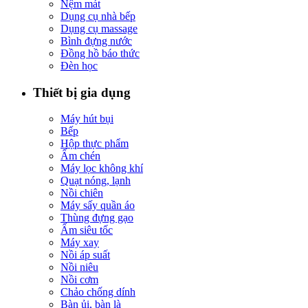
Nệm mát
Dụng cụ nhà bếp
Dụng cụ massage
Bình đựng nước
Đồng hồ báo thức
Đèn học
Thiết bị gia dụng
Máy hút bụi
Bếp
Hộp thực phẩm
Ấm chén
Máy lọc không khí
Quạt nóng, lạnh
Nồi chiên
Máy sấy quần áo
Thùng đựng gạo
Ấm siêu tốc
Máy xay
Nồi áp suất
Nồi niêu
Nồi cơm
Chảo chống dính
Bàn ủi, bàn là