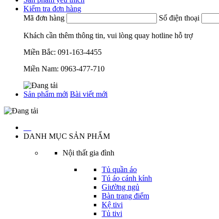
Kiểm tra đơn hàng
Mã đơn hàng
Số điện thoại
Khách cần thêm thông tin, vui lòng quay hotline hỗ trợ
Miền Bắc:
091-163-4455
Miền Nam:
0963-477-710
Sản phẩm mới
Bài viết mới
…
DANH MỤC SẢN PHẨM
Nội thất gia đình
Tủ quần áo
Tú áo cánh kính
Giường ngủ
Bàn trang điểm
Kệ tivi
Tủ tivi