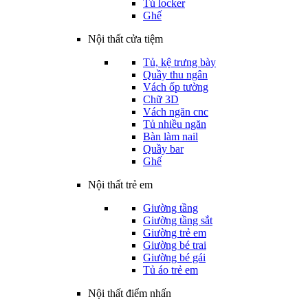
Tủ locker
Ghế
Nội thất cửa tiệm
Tủ, kệ trưng bày
Quầy thu ngân
Vách ốp tường
Chữ 3D
Vách ngăn cnc
Tủ nhiều ngăn
Bàn làm nail
Quầy bar
Ghế
Nội thất trẻ em
Giường tầng
Giường tầng sắt
Giường trẻ em
Giường bé trai
Giường bé gái
Tủ áo trẻ em
Nội thất điểm nhấn