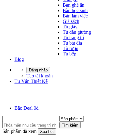
Bàn ghế ăn
Bàn học sinh
Bàn làm việc
Giá sách
Tủ giày
Tủ đầu giường
Tủ trang trí
Tủ bát đĩa
Tủ rượu
Tủ bếp
Blog
Đăng nhập
Tạo tài khoản
Tư Vấn Thiết Kế
Bão Deal 0đ
Tìm kiếm
Sản phẩm đã xem
Xóa hết