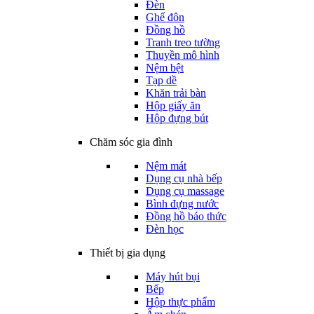
Đèn
Ghế đôn
Đồng hồ
Tranh treo tường
Thuyền mô hình
Nệm bệt
Tạp dề
Khăn trải bàn
Hộp giấy ăn
Hộp đựng bút
Chăm sóc gia đình
Nệm mát
Dụng cụ nhà bếp
Dụng cụ massage
Bình đựng nước
Đồng hồ báo thức
Đèn học
Thiết bị gia dụng
Máy hút bụi
Bếp
Hộp thực phẩm