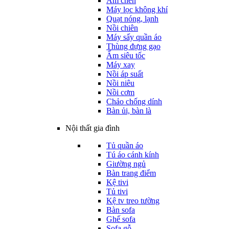
Ấm chén
Máy lọc không khí
Quạt nóng, lạnh
Nồi chiên
Máy sấy quần áo
Thùng đựng gạo
Ấm siêu tốc
Máy xay
Nồi áp suất
Nồi niêu
Nồi cơm
Chảo chống dính
Bàn ủi, bàn là
Nội thất gia đình
Tủ quần áo
Tú áo cánh kính
Giường ngủ
Bàn trang điểm
Kệ tivi
Tủ tivi
Kệ tv treo tường
Bàn sofa
Ghế sofa
Sofa gỗ