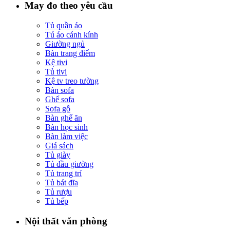
May đo theo yêu cầu
Tủ quần áo
Tú áo cánh kính
Giường ngủ
Bàn trang điểm
Kệ tivi
Tủ tivi
Kệ tv treo tường
Bàn sofa
Ghế sofa
Sofa gỗ
Bàn ghế ăn
Bàn học sinh
Bàn làm việc
Giá sách
Tủ giày
Tủ đầu giường
Tủ trang trí
Tủ bát đĩa
Tủ rượu
Tủ bếp
Nội thất văn phòng