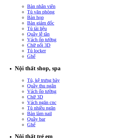
Bàn nhân viên
Tủ văn phòng
Bàn họp
Bàn giám đốc
Tủ tài liệu
Quầy lễ tân
Vách ốp tường
Chữ nổi 3D
Tủ locker
Ghế
Nội thất shop, spa
Tủ, kệ trưng bày
Quầy thu ngân
Vách ốp tường
Chữ 3D
Vách ngăn cnc
Tủ nhiều ngăn
Bàn làm nail
Quầy bar
Ghế
Nội thất trẻ em