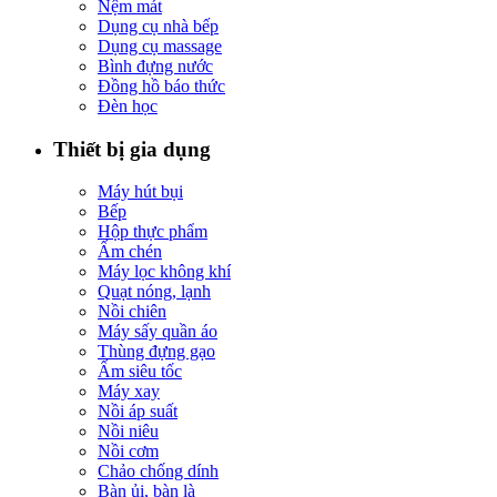
Nệm mát
Dụng cụ nhà bếp
Dụng cụ massage
Bình đựng nước
Đồng hồ báo thức
Đèn học
Thiết bị gia dụng
Máy hút bụi
Bếp
Hộp thực phẩm
Ấm chén
Máy lọc không khí
Quạt nóng, lạnh
Nồi chiên
Máy sấy quần áo
Thùng đựng gạo
Ấm siêu tốc
Máy xay
Nồi áp suất
Nồi niêu
Nồi cơm
Chảo chống dính
Bàn ủi, bàn là