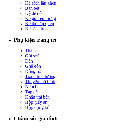
Kệ sách lắp ghép
Bàn bệt
Kệ để đồ
Kệ gỗ treo tường
Kệ thú lắp ghép
Kệ sách treo
Phụ kiện trang trí
Thảm
Gối sofa
Đèn
Ghế đôn
Đồng hồ
Tranh treo tường
Thuyền mô hình
Nệm bệt
Tạp dề
Khăn trải bàn
Hộp giấy ăn
Hộp đựng bút
Chăm sóc gia đình