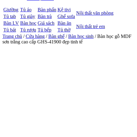
Giường
Tủ áo
Bàn phấn
Kệ tivi
Nội thất văn phòng
Tủ tab
Tủ giày
Bàn trà
Ghế sofa
Bàn LV
Bàn học
Giá sách
Bàn ăn
Nội thất trẻ em
Tủ bát
Tủ rượu
Tủ bếp
Tủ thờ
Trang chủ
/
Cửa hàng
/
Bàn ghế
/
Bàn học sinh
/ Bàn học gỗ MDF
sơn trắng cao cấp GHS-41900 đẹp tinh tế