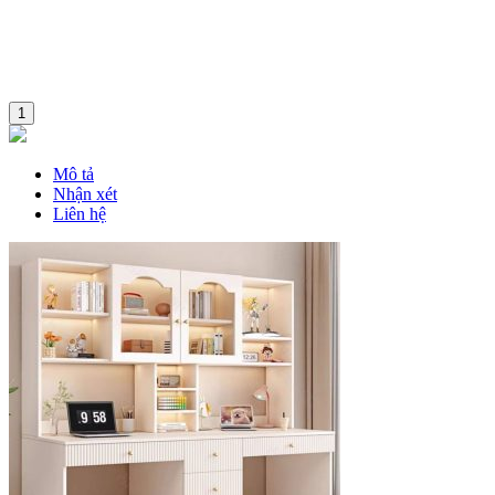
1
Mô tả
Nhận xét
Liên hệ