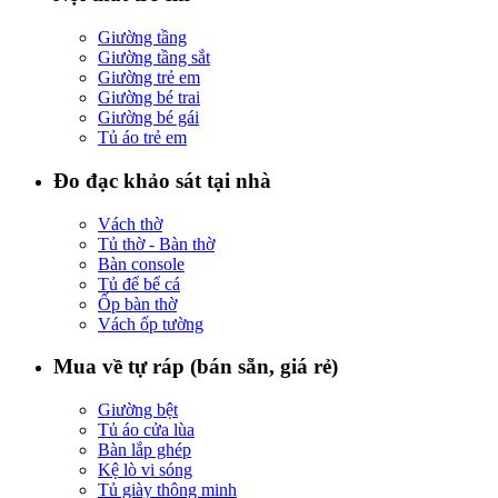
Giường tầng
Giường tầng sắt
Giường trẻ em
Giường bé trai
Giường bé gái
Tủ áo trẻ em
Đo đạc khảo sát tại nhà
Vách thờ
Tủ thờ - Bàn thờ
Bàn console
Tủ để bể cá
Ốp bàn thờ
Vách ốp tường
Mua về tự ráp (bán sẵn, giá rẻ)
Giường bệt
Tủ áo cửa lùa
Bàn lắp ghép
Kệ lò vi sóng
Tủ giày thông minh