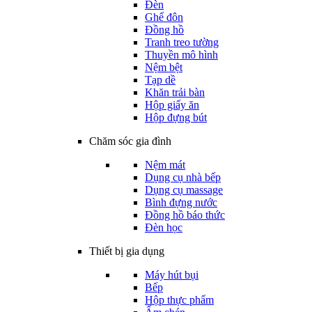
Đèn
Ghế đôn
Đồng hồ
Tranh treo tường
Thuyền mô hình
Nệm bệt
Tạp dề
Khăn trải bàn
Hộp giấy ăn
Hộp đựng bút
Chăm sóc gia đình
Nệm mát
Dụng cụ nhà bếp
Dụng cụ massage
Bình đựng nước
Đồng hồ báo thức
Đèn học
Thiết bị gia dụng
Máy hút bụi
Bếp
Hộp thực phẩm