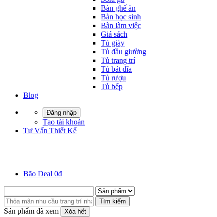
Bàn ghế ăn
Bàn học sinh
Bàn làm việc
Giá sách
Tủ giày
Tủ đầu giường
Tủ trang trí
Tủ bát đĩa
Tủ rượu
Tủ bếp
Blog
Đăng nhập
Tạo tài khoản
Tư Vấn Thiết Kế
Bão Deal 0đ
Tìm kiếm
Sản phẩm đã xem
Xóa hết