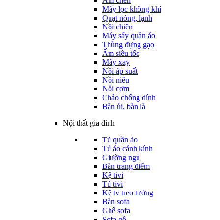
Ấm chén
Máy lọc không khí
Quạt nóng, lạnh
Nồi chiên
Máy sấy quần áo
Thùng đựng gạo
Ấm siêu tốc
Máy xay
Nồi áp suất
Nồi niêu
Nồi cơm
Chảo chống dính
Bàn ủi, bàn là
Nội thất gia đình
Tủ quần áo
Tú áo cánh kính
Giường ngủ
Bàn trang điểm
Kệ tivi
Tủ tivi
Kệ tv treo tường
Bàn sofa
Ghế sofa
Sofa gỗ