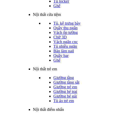
Tủ locker
Ghế
Nội thất cửa tiệm
Tủ, kệ trưng bày
Quầy thu ngân
Vách ốp tường
Chữ 3D
Vách ngăn cnc
Tủ nhiều ngăn
Bàn làm nail
Quầy bar
Ghế
Nội thất trẻ em
Giường tầng
Giường tầng sắt
Giường trẻ em
Giường bé trai
Giường bé gái
Tủ áo trẻ em
Nội thất điểm nhấn