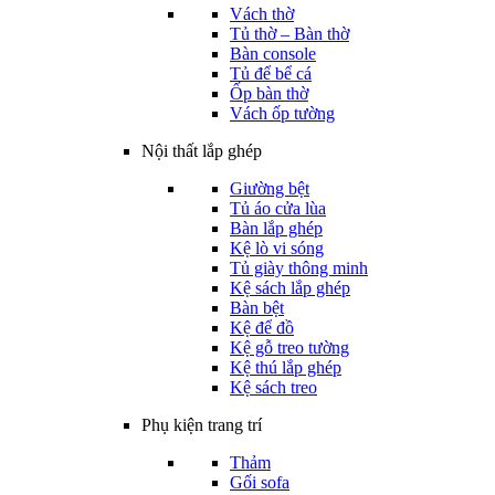
Vách thờ
Tủ thờ – Bàn thờ
Bàn console
Tủ để bể cá
Ốp bàn thờ
Vách ốp tường
Nội thất lắp ghép
Giường bệt
Tủ áo cửa lùa
Bàn lắp ghép
Kệ lò vi sóng
Tủ giày thông minh
Kệ sách lắp ghép
Bàn bệt
Kệ để đồ
Kệ gỗ treo tường
Kệ thú lắp ghép
Kệ sách treo
Phụ kiện trang trí
Thảm
Gối sofa