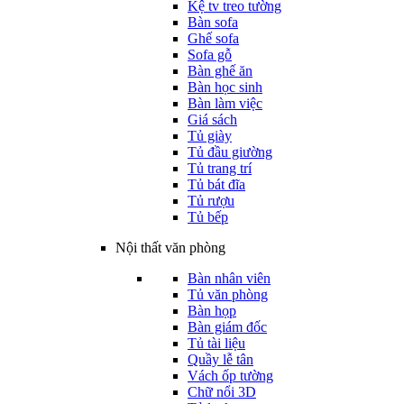
Kệ tv treo tường
Bàn sofa
Ghế sofa
Sofa gỗ
Bàn ghế ăn
Bàn học sinh
Bàn làm việc
Giá sách
Tủ giày
Tủ đầu giường
Tủ trang trí
Tủ bát đĩa
Tủ rượu
Tủ bếp
Nội thất văn phòng
Bàn nhân viên
Tủ văn phòng
Bàn họp
Bàn giám đốc
Tủ tài liệu
Quầy lễ tân
Vách ốp tường
Chữ nổi 3D