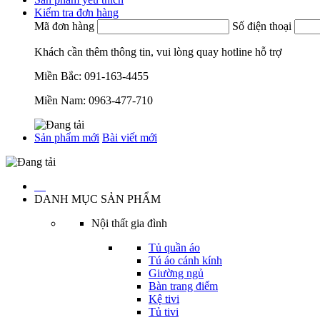
Kiểm tra đơn hàng
Mã đơn hàng
Số điện thoại
Khách cần thêm thông tin, vui lòng quay hotline hỗ trợ
Miền Bắc:
091-163-4455
Miền Nam:
0963-477-710
Sản phẩm mới
Bài viết mới
…
DANH MỤC SẢN PHẨM
Nội thất gia đình
Tủ quần áo
Tú áo cánh kính
Giường ngủ
Bàn trang điểm
Kệ tivi
Tủ tivi