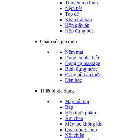
Thuyền mô hình
Nệm bệt
Tạp dề
Khăn trải bàn
Hộp giấy ăn
Hộp đựng bút
Chăm sóc gia đình
Nệm mát
Dụng cụ nhà bếp
Dụng cụ massage
Bình đựng nước
Đồng hồ báo thức
Đèn học
Thiết bị gia dụng
Máy hút bụi
Bếp
Hộp thực phẩm
Ấm chén
Máy lọc không khí
Quạt nóng, lạnh
Nồi chiên