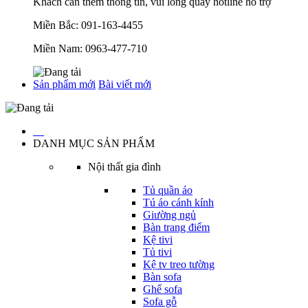
Khách cần thêm thông tin, vui lòng quay hotline hỗ trợ
Miền Bắc:
091-163-4455
Miền Nam:
0963-477-710
Sản phẩm mới
Bài viết mới
…
DANH MỤC SẢN PHẨM
Nội thất gia đình
Tủ quần áo
Tú áo cánh kính
Giường ngủ
Bàn trang điểm
Kệ tivi
Tủ tivi
Kệ tv treo tường
Bàn sofa
Ghế sofa
Sofa gỗ