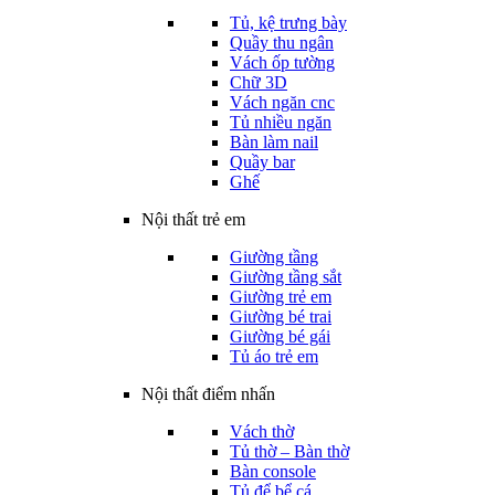
Tủ, kệ trưng bày
Quầy thu ngân
Vách ốp tường
Chữ 3D
Vách ngăn cnc
Tủ nhiều ngăn
Bàn làm nail
Quầy bar
Ghế
Nội thất trẻ em
Giường tầng
Giường tầng sắt
Giường trẻ em
Giường bé trai
Giường bé gái
Tủ áo trẻ em
Nội thất điểm nhấn
Vách thờ
Tủ thờ – Bàn thờ
Bàn console
Tủ để bể cá