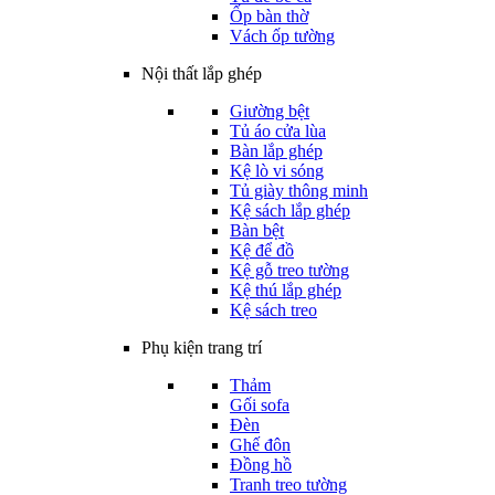
Ốp bàn thờ
Vách ốp tường
Nội thất lắp ghép
Giường bệt
Tủ áo cửa lùa
Bàn lắp ghép
Kệ lò vi sóng
Tủ giày thông minh
Kệ sách lắp ghép
Bàn bệt
Kệ để đồ
Kệ gỗ treo tường
Kệ thú lắp ghép
Kệ sách treo
Phụ kiện trang trí
Thảm
Gối sofa
Đèn
Ghế đôn
Đồng hồ
Tranh treo tường