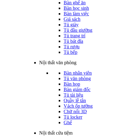
Bàn ghế ăn
Bàn học sinh
Bàn làm việc
Giá sách
Tủ giày
Tủ đầu giường
Tủ trang trí
Tủ bát đĩa
Tủ rượu
Tủ bếp
Nội thất văn phòng
Bàn nhân viên
Tủ văn phòng
Bàn họp
Bàn giám đốc
Tủ tài liệu
Quầy lễ tân
Vách ốp tường
Chữ nổi 3D
Tủ locker
Ghế
Nội thất cửa tiệm