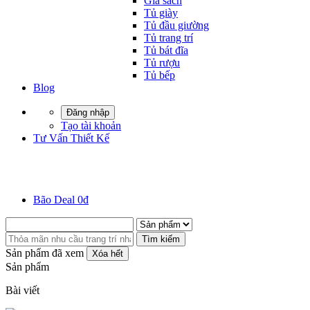
Giá sách
Tủ giày
Tủ đầu giường
Tủ trang trí
Tủ bát đĩa
Tủ rượu
Tủ bếp
Blog
Đăng nhập
Tạo tài khoản
Tư Vấn Thiết Kế
Bão Deal 0đ
Tìm kiếm
Sản phẩm đã xem
Xóa hết
Sản phẩm
Bài viết