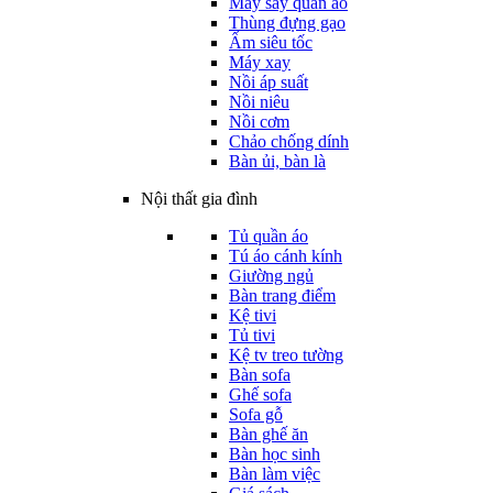
Máy sấy quần áo
Thùng đựng gạo
Ấm siêu tốc
Máy xay
Nồi áp suất
Nồi niêu
Nồi cơm
Chảo chống dính
Bàn ủi, bàn là
Nội thất gia đình
Tủ quần áo
Tú áo cánh kính
Giường ngủ
Bàn trang điểm
Kệ tivi
Tủ tivi
Kệ tv treo tường
Bàn sofa
Ghế sofa
Sofa gỗ
Bàn ghế ăn
Bàn học sinh
Bàn làm việc