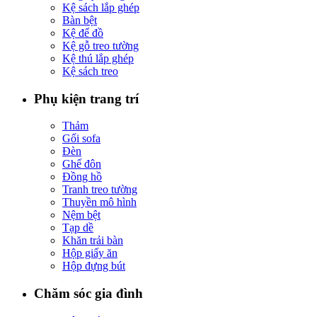
Kệ sách lắp ghép
Bàn bệt
Kệ để đồ
Kệ gỗ treo tường
Kệ thú lắp ghép
Kệ sách treo
Phụ kiện trang trí
Thảm
Gối sofa
Đèn
Ghế đôn
Đồng hồ
Tranh treo tường
Thuyền mô hình
Nệm bệt
Tạp dề
Khăn trải bàn
Hộp giấy ăn
Hộp đựng bút
Chăm sóc gia đình