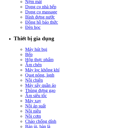
Nệm mát
Dụng cụ nhà bếp
Dụng cụ massage
Bình đựng nước
Đồng hồ báo thức
Đèn học
Thiết bị gia dụng
Máy hút bụi
Bếp
Hộp thực phẩm
Ấm chén
Máy lọc không khí
Quạt nóng, lạnh
Nồi chiên
Máy sấy quần áo
Thùng đựng gạo
Ấm siêu tốc
Máy xay
Nồi áp suất
Nồi niêu
Nồi cơm
Chảo chống dính
Bàn ủi, bàn là