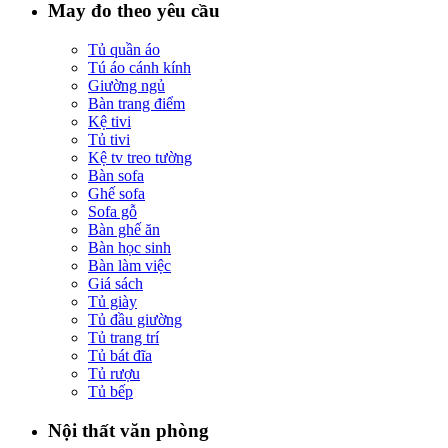
May đo theo yêu cầu
Tủ quần áo
Tú áo cánh kính
Giường ngủ
Bàn trang điểm
Kệ tivi
Tủ tivi
Kệ tv treo tường
Bàn sofa
Ghế sofa
Sofa gỗ
Bàn ghế ăn
Bàn học sinh
Bàn làm việc
Giá sách
Tủ giày
Tủ đầu giường
Tủ trang trí
Tủ bát đĩa
Tủ rượu
Tủ bếp
Nội thất văn phòng