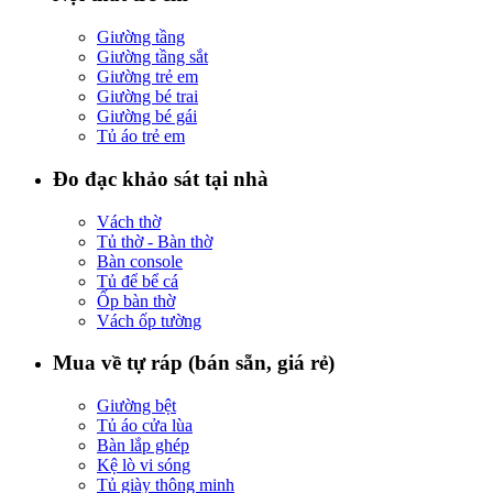
Giường tầng
Giường tầng sắt
Giường trẻ em
Giường bé trai
Giường bé gái
Tủ áo trẻ em
Đo đạc khảo sát tại nhà
Vách thờ
Tủ thờ - Bàn thờ
Bàn console
Tủ để bể cá
Ốp bàn thờ
Vách ốp tường
Mua về tự ráp (bán sẵn, giá rẻ)
Giường bệt
Tủ áo cửa lùa
Bàn lắp ghép
Kệ lò vi sóng
Tủ giày thông minh