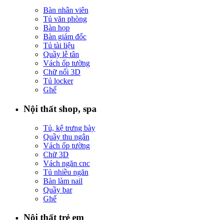
Bàn nhân viên
Tủ văn phòng
Bàn họp
Bàn giám đốc
Tủ tài liệu
Quầy lễ tân
Vách ốp tường
Chữ nổi 3D
Tủ locker
Ghế
Nội thất shop, spa
Tủ, kệ trưng bày
Quầy thu ngân
Vách ốp tường
Chữ 3D
Vách ngăn cnc
Tủ nhiều ngăn
Bàn làm nail
Quầy bar
Ghế
Nội thất trẻ em