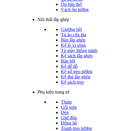
Ốp bàn thờ
Vách ốp tường
Nội thất lắp ghép
Giường bệt
Tủ áo cửa lùa
Bàn lắp ghép
Kệ lò vi sóng
Tủ giày thông minh
Kệ sách lắp ghép
Bàn bệt
Kệ để đồ
Kệ gỗ treo tường
Kệ thú lắp ghép
Kệ sách treo
Phụ kiện trang trí
Thảm
Gối sofa
Đèn
Ghế đôn
Đồng hồ
Tranh treo tường