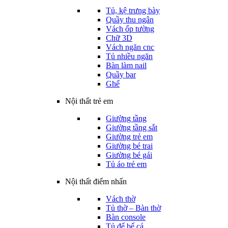
Tủ, kệ trưng bày
Quầy thu ngân
Vách ốp tường
Chữ 3D
Vách ngăn cnc
Tủ nhiều ngăn
Bàn làm nail
Quầy bar
Ghế
Nội thất trẻ em
Giường tầng
Giường tầng sắt
Giường trẻ em
Giường bé trai
Giường bé gái
Tủ áo trẻ em
Nội thất điểm nhấn
Vách thờ
Tủ thờ – Bàn thờ
Bàn console
Tủ để bể cá