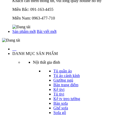
Khách cần thêm thông tin, vui lòng quay hotline hỗ trợ
Miền Bắc:
091-163-4455
Miền Nam:
0963-477-710
Sản phẩm mới
Bài viết mới
…
DANH MỤC SẢN PHẨM
Nội thất gia đình
Tủ quần áo
Tú áo cánh kính
Giường ngủ
Bàn trang điểm
Kệ tivi
Tủ tivi
Kệ tv treo tường
Bàn sofa
Ghế sofa
Sofa gỗ