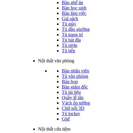
Bàn ghế ăn
Bàn học sinh
Bàn làm việc
Giá sách
Tủ giày
Tủ đầu giường
Tủ trang trí
Tủ bát đĩa
Tủ rượu
Tủ bếp
Nội thất văn phòng
Bàn nhân viên
Tủ văn phòng
Bàn họp
Bàn giám đốc
Tủ tài liệu
Quầy lễ tân
Vách ốp tường
Chữ nổi 3D
Tủ locker
Ghế
Nội thất cửa tiệm