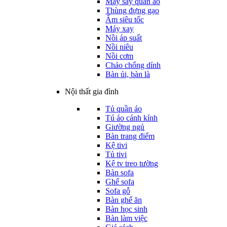
Máy sấy quần áo
Thùng đựng gạo
Ấm siêu tốc
Máy xay
Nồi áp suất
Nồi niêu
Nồi cơm
Chảo chống dính
Bàn ủi, bàn là
Nội thất gia đình
Tủ quần áo
Tú áo cánh kính
Giường ngủ
Bàn trang điểm
Kệ tivi
Tủ tivi
Kệ tv treo tường
Bàn sofa
Ghế sofa
Sofa gỗ
Bàn ghế ăn
Bàn học sinh
Bàn làm việc