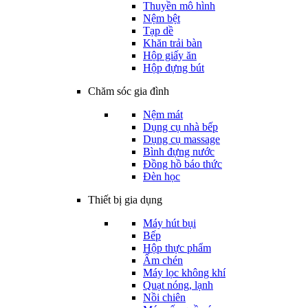
Thuyền mô hình
Nệm bệt
Tạp dề
Khăn trải bàn
Hộp giấy ăn
Hộp đựng bút
Chăm sóc gia đình
Nệm mát
Dụng cụ nhà bếp
Dụng cụ massage
Bình đựng nước
Đồng hồ báo thức
Đèn học
Thiết bị gia dụng
Máy hút bụi
Bếp
Hộp thực phẩm
Ấm chén
Máy lọc không khí
Quạt nóng, lạnh
Nồi chiên