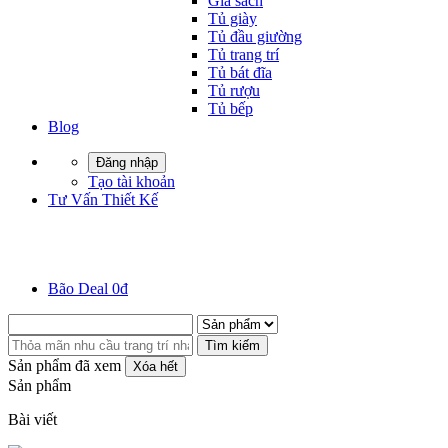
Giá sách
Tủ giày
Tủ đầu giường
Tủ trang trí
Tủ bát đĩa
Tủ rượu
Tủ bếp
Blog
Đăng nhập
Tạo tài khoản
Tư Vấn Thiết Kế
Bão Deal 0đ
Tìm kiếm
Sản phẩm đã xem
Xóa hết
Sản phẩm
Bài viết