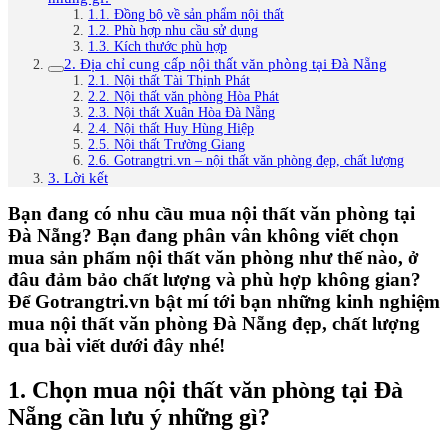
1.1. Đồng bộ về sản phẩm nội thất
1.2. Phù hợp nhu cầu sử dụng
1.3. Kích thước phù hợp
2. Địa chỉ cung cấp nội thất văn phòng tại Đà Nẵng
2.1. Nội thất Tài Thịnh Phát
2.2. Nội thất văn phòng Hòa Phát
2.3. Nội thất Xuân Hòa Đà Nẵng
2.4. Nội thất Huy Hùng Hiệp
2.5. Nội thất Trường Giang
2.6. Gotrangtri.vn – nội thất văn phòng đẹp, chất lượng
3. Lời kết
Bạn đang có nhu cầu mua nội thất văn phòng tại
Đà Nẵng? Bạn đang phân vân không viết chọn
mua sản phẩm nội thất văn phòng như thế nào, ở
đâu đảm bảo chất lượng và phù hợp không gian?
Để Gotrangtri.vn bật mí tới bạn những kinh nghiệm
mua nội thất văn phòng Đà Nẵng đẹp, chất lượng
qua bài viết dưới đây nhé!
1. Chọn mua nội thất văn phòng tại Đà
Nẵng cần lưu ý những gì?