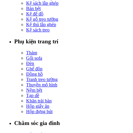
Kệ sách lắp ghép
Bàn bệt
Kệ để đồ
Kệ gỗ treo tường
Kệ thú lắp ghép
Kệ sách treo
Phụ kiện trang trí
Thảm
Gối sofa
Đèn
Ghế đôn
Đồng hồ
Tranh treo tường
Thuyền mô hình
Nệm bệt
Tạp dề
Khăn trải bàn
Hộp giấy ăn
Hộp đựng bút
Chăm sóc gia đình