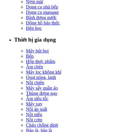
Nệm mát
Dụng cụ nhà bếp
Dụng cụ massage
Bình đựng nước
Đồng hồ báo thức
Đèn học
Thiết bị gia dụng
Máy hút bụi
Bếp
Hộp thực phẩm
Ấm chén
Máy lọc không khí
Quạt nóng, lạnh
Nồi chiên
Máy sấy quần áo
Thùng đựng gạo
Ấm siêu tốc
Máy xay
Nồi áp suất
Nồi niêu
Nồi cơm
Chảo chống dính
Bàn ủi, bàn là