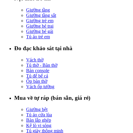
Giường tầng
Giường tầng sắt
Giường trẻ em
Giường bé trai
Giường bé gái
Tủ áo trẻ em
Đo đạc khảo sát tại nhà
Vách thờ
Tủ thờ - Bàn thờ
Bàn console
Tủ để bể cá
Ốp bàn thờ
Vách ốp tường
Mua về tự ráp (bán sẵn, giá rẻ)
Giường bệt
Tủ áo cửa lùa
Bàn lắp ghép
Kệ lò vi sóng
Tủ giày thông minh