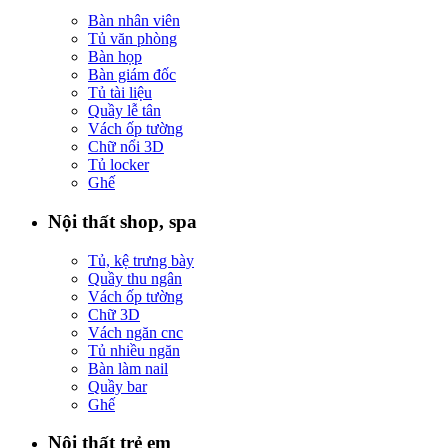
Bàn nhân viên
Tủ văn phòng
Bàn họp
Bàn giám đốc
Tủ tài liệu
Quầy lễ tân
Vách ốp tường
Chữ nổi 3D
Tủ locker
Ghế
Nội thất shop, spa
Tủ, kệ trưng bày
Quầy thu ngân
Vách ốp tường
Chữ 3D
Vách ngăn cnc
Tủ nhiều ngăn
Bàn làm nail
Quầy bar
Ghế
Nội thất trẻ em