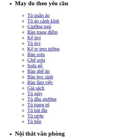
May đo theo yêu cầu
Tủ quần áo
Tú áo cánh kính
Giường ngủ
Bàn trang điểm
Kệ tivi
Tủ tivi
Kệ tv treo tường
Bàn sofa
Ghế sofa
Sofa gỗ
Bàn ghế ăn
Bàn học sinh
Bàn làm việc
Giá sách
Tủ giày
Tủ đầu giường
Tủ trang trí
Tủ bát đĩa
Tủ rượu
Tủ bếp
Nội thất văn phòng