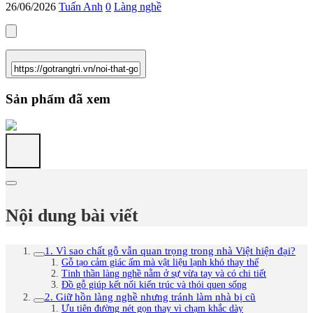
26/06/2026
Tuấn Anh
0
Làng nghề
Sản phẩm đã xem
Nội dung bài viết
1. Vì sao chất gỗ vẫn quan trọng trong nhà Việt hiện đại?
Gỗ tạo cảm giác ấm mà vật liệu lạnh khó thay thế
Tinh thần làng nghề nằm ở sự vừa tay và có chi tiết
Đồ gỗ giúp kết nối kiến trúc và thói quen sống
2. Giữ hồn làng nghề nhưng tránh làm nhà bị cũ
Ưu tiên đường nét gọn thay vì chạm khắc dày