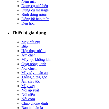
Nệm mát
Dụng cụ nhà bếp
Dụng cụ massage
Bình đựng nước
Đồng hồ báo thức
Đèn học
Thiết bị gia dụng
Máy hút bụi
Bếp
Hộp thực phẩm
Ấm chén
Máy lọc không khí
Quạt nóng, lạnh
Nồi chiên
Máy sấy quần áo
Thùng đựng gạo
Ấm siêu tốc
Máy xay
Nồi áp suất
Nồi niêu
Nồi cơm
Chảo chống dính
Bàn ủi, bàn là