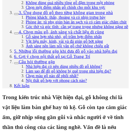
Không dùng quá nhiều tông gỗ đậm trong một phòng
Chọn một điểm nhấn gỗ chính cho mỗi khu vực
3. Ứng dụng đồ gỗ theo từng không gian trong nhà
Phòng khách: thấp, thoáng và có nhịp trưng bày
Phòng ăn: tủ phụ giúp bàn ăn sạch và có cảm giác chăm chút
Góc thờ và góc tĩnh: cần sự trang trọng nhưng không nặng nề
4. Chọn màu gỗ, ánh sáng và chất liệu đi cùng
Gỗ sáng hợp nhà nhỏ, gỗ trầm hợp điểm nhấn
Vật liệu mây, kính, vải và đá giúp gỗ bớt nặng
Ánh sáng nên làm nổi vân gỗ chứ không chiếu gắt
5. Những lỗi thường gặp khi đưa đồ gỗ vào nhà hiện đại
6. Gợi ý chọn nội thất gỗ tại Gỗ Trang Trí
Câu hỏi thường gặp
Nhà hiện đại có nên dùng nhiều đồ gỗ không?
Làm sao để đồ gỗ không bị quê trong nhà hiện đại?
Chọn màu gỗ nào dễ phối nhất?
Nội thất gỗ hợp với phong cách nào?
Kết luận
Trong kiến trúc nhà Việt hiện đại, gỗ không chỉ là
vật liệu làm bàn ghế hay tủ kệ. Gỗ còn tạo cảm giác
ấm, giữ nhịp sống gần gũi và nhắc người ở về tinh
thần thủ công của các làng nghề. Vấn đề là nếu