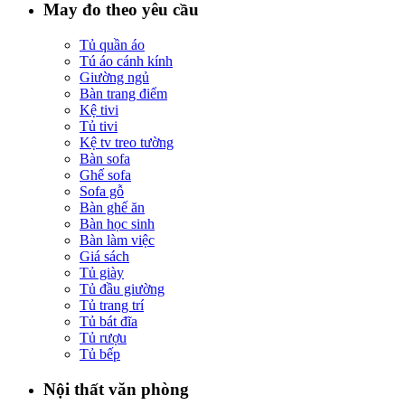
May đo theo yêu cầu
Tủ quần áo
Tú áo cánh kính
Giường ngủ
Bàn trang điểm
Kệ tivi
Tủ tivi
Kệ tv treo tường
Bàn sofa
Ghế sofa
Sofa gỗ
Bàn ghế ăn
Bàn học sinh
Bàn làm việc
Giá sách
Tủ giày
Tủ đầu giường
Tủ trang trí
Tủ bát đĩa
Tủ rượu
Tủ bếp
Nội thất văn phòng