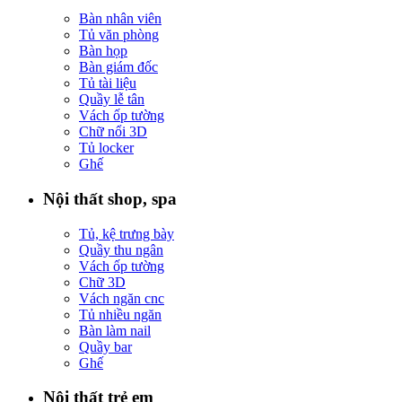
Bàn nhân viên
Tủ văn phòng
Bàn họp
Bàn giám đốc
Tủ tài liệu
Quầy lễ tân
Vách ốp tường
Chữ nổi 3D
Tủ locker
Ghế
Nội thất shop, spa
Tủ, kệ trưng bày
Quầy thu ngân
Vách ốp tường
Chữ 3D
Vách ngăn cnc
Tủ nhiều ngăn
Bàn làm nail
Quầy bar
Ghế
Nội thất trẻ em