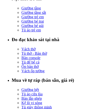
Giường tầng
Giường tầng sắt
Giường trẻ em
Giường bé trai
Giường bé gái
Tủ áo trẻ em
Đo đạc khảo sát tại nhà
Vách thờ
Tủ thờ - Bàn thờ
Bàn console
Tủ để bể cá
Ốp bàn thờ
Vách ốp tường
Mua về tự ráp (bán sẵn, giá rẻ)
Giường bệt
Tủ áo cửa lùa
Bàn lắp ghép
Kệ lò vi sóng
Tủ giày thông minh