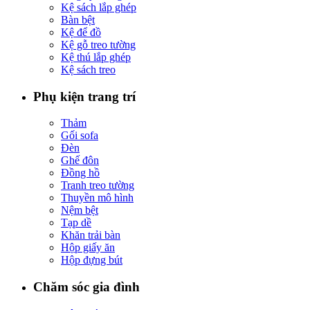
Kệ sách lắp ghép
Bàn bệt
Kệ để đồ
Kệ gỗ treo tường
Kệ thú lắp ghép
Kệ sách treo
Phụ kiện trang trí
Thảm
Gối sofa
Đèn
Ghế đôn
Đồng hồ
Tranh treo tường
Thuyền mô hình
Nệm bệt
Tạp dề
Khăn trải bàn
Hộp giấy ăn
Hộp đựng bút
Chăm sóc gia đình