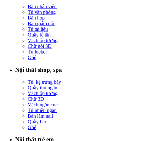
Bàn nhân viên
Tủ văn phòng
Bàn họp
Bàn giám đốc
Tủ tài liệu
Quầy lễ tân
Vách ốp tường
Chữ nổi 3D
Tủ locker
Ghế
Nội thất shop, spa
Tủ, kệ trưng bày
Quầy thu ngân
Vách ốp tường
Chữ 3D
Vách ngăn cnc
Tủ nhiều ngăn
Bàn làm nail
Quầy bar
Ghế
Nội thất trẻ em