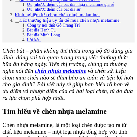
Ưu, nhược điểm của bát đĩa nhựa melamine giá rẻ
Ưu, nhược điểm của bát đĩa sứ
Kinh nghiệm lựa chọn chén nhựa melamine
Các thương hiệu uy tín để mua chén nhựa melamine
Công ty nội thất Gỗ Trang Trí
Bát đĩa Hạnh Tú
Bát đĩa Minh Long
Lời kết
Chén bát – phần không thể thiếu trong bộ đồ dùng gia
đình, đóng vai trò quan trọng trong việc thưởng thức
bữa ăn hằng ngày. Trên thị trường, chúng ta thường
nghe nói đến
chén nhựa melamine
và chén sứ. Liệu
chọn mua chén nào sẽ đảm bảo an toàn và tiện lợi hơn
cho gia đình? Bài viết này sẽ giúp bạn hiểu rõ hơn về
ưu điểm và nhược điểm của cả hai loại chén, từ đó đưa
ra lựa chọn phù hợp nhất.
Tìm hiểu về chén nhựa melamine
Chén nhựa melamine, là một loại chén được tạo ra từ
chất liệu melamine – một loại nhựa tổng hợp với tính