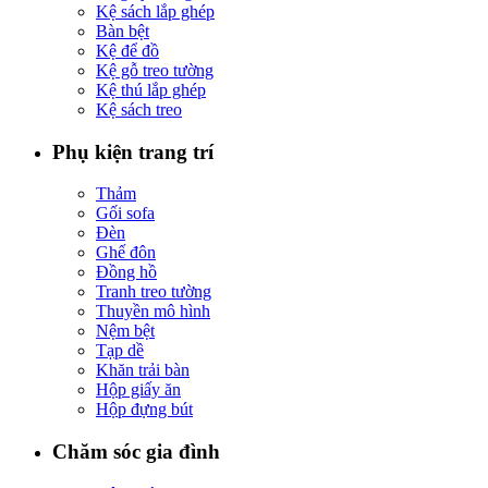
Kệ sách lắp ghép
Bàn bệt
Kệ để đồ
Kệ gỗ treo tường
Kệ thú lắp ghép
Kệ sách treo
Phụ kiện trang trí
Thảm
Gối sofa
Đèn
Ghế đôn
Đồng hồ
Tranh treo tường
Thuyền mô hình
Nệm bệt
Tạp dề
Khăn trải bàn
Hộp giấy ăn
Hộp đựng bút
Chăm sóc gia đình