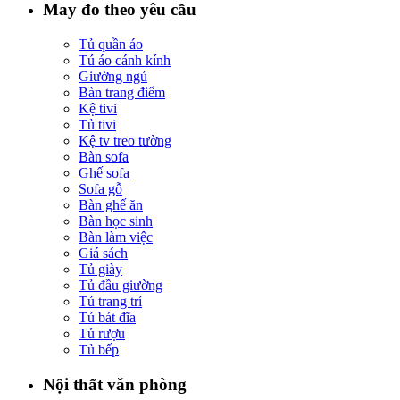
May đo theo yêu cầu
Tủ quần áo
Tú áo cánh kính
Giường ngủ
Bàn trang điểm
Kệ tivi
Tủ tivi
Kệ tv treo tường
Bàn sofa
Ghế sofa
Sofa gỗ
Bàn ghế ăn
Bàn học sinh
Bàn làm việc
Giá sách
Tủ giày
Tủ đầu giường
Tủ trang trí
Tủ bát đĩa
Tủ rượu
Tủ bếp
Nội thất văn phòng