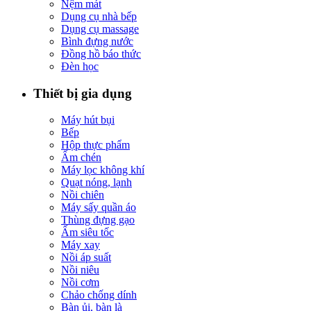
Nệm mát
Dụng cụ nhà bếp
Dụng cụ massage
Bình đựng nước
Đồng hồ báo thức
Đèn học
Thiết bị gia dụng
Máy hút bụi
Bếp
Hộp thực phẩm
Ấm chén
Máy lọc không khí
Quạt nóng, lạnh
Nồi chiên
Máy sấy quần áo
Thùng đựng gạo
Ấm siêu tốc
Máy xay
Nồi áp suất
Nồi niêu
Nồi cơm
Chảo chống dính
Bàn ủi, bàn là