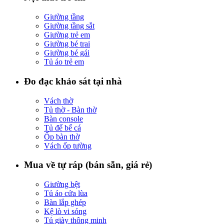
Giường tầng
Giường tầng sắt
Giường trẻ em
Giường bé trai
Giường bé gái
Tủ áo trẻ em
Đo đạc khảo sát tại nhà
Vách thờ
Tủ thờ - Bàn thờ
Bàn console
Tủ để bể cá
Ốp bàn thờ
Vách ốp tường
Mua về tự ráp (bán sẵn, giá rẻ)
Giường bệt
Tủ áo cửa lùa
Bàn lắp ghép
Kệ lò vi sóng
Tủ giày thông minh