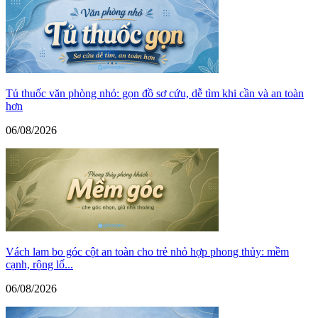
Tủ thuốc văn phòng nhỏ: gọn đồ sơ cứu, dễ tìm khi cần và an toàn
hơn
06/08/2026
Vách lam bo góc cột an toàn cho trẻ nhỏ hợp phong thủy: mềm
cạnh, rộng lố...
06/08/2026